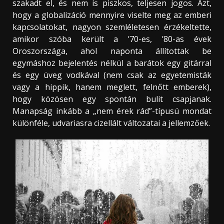
szakadt el, és nem is piszkos, teljesen jogos. Azt,
hogy a globalizáció mennyire viselte meg az emberi
kapcsolatokat, nagyon szemléletesen érzékeltette,
amikor szóba került a ’70-es, ’80-as évek
Oroszországa, ahol naponta állítottak be
egymáshoz bejelentés nélkül a barátok egy gitárral
és egy üveg vodkával (nem csak az egyetemisták
vagy a hippik, hanem meglett, felnőtt emberek),
hogy közösen egy spontán bulit csapjanak.
Manapság inkább a „nem érek rád”-típusú mondat
különféle, udvariasra cizellált változatai a jellemzőek.