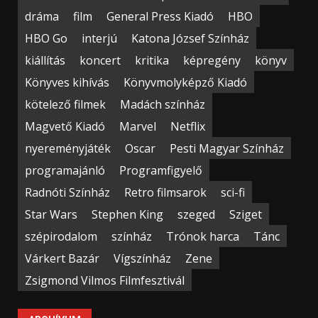
dráma
film
General Press Kiadó
HBO
HBO Go
interjú
Katona József Színház
kiállítás
koncert
kritika
képregény
könyv
Könyves kihívás
Könyvmolyképző Kiadó
kötelező filmek
Madách színház
Magvető Kiadó
Marvel
Netflix
nyereményjáték
Oscar
Pesti Magyar Színház
programajánló
Programfigyelő
Radnóti Színház
Retro filmsarok
sci-fi
Star Wars
Stephen King
szeged
Sziget
szépirodalom
színház
Trónok harca
Tánc
Várkert Bazár
Vígszínház
Zene
Zsigmond Vilmos Filmfesztivál