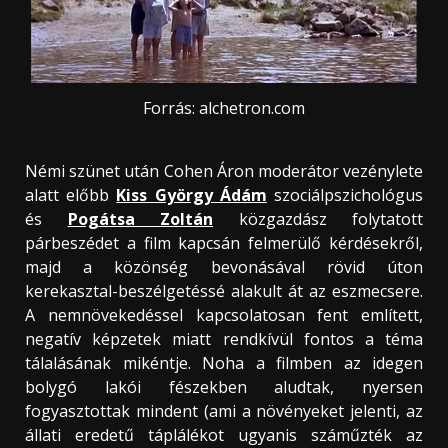
Forrás: alchetron.com
Némi szünet után Cohen Áron moderátor vezénylete
alatt előbb
Kiss György Ádám
szociálpszichológus
és
Pogátsa Zoltán
közgazdász folytatott
párbeszédet a film kapcsán felmerülő kérdésekről,
majd a közönség bevonásával rövid úton
kerekasztal-beszélgetéssé alakult át az eszmecsere.
A nemnövekedéssel kapcsolatosan fent említett,
negatív képzetek miatt rendkívül fontos a téma
tálalásának mikéntje. Noha a filmben az idegen
bolygó lakói fészekben aludtak, nyersen
fogyasztottak mindent (ami a növényeket jelenti, az
állati eredetű táplálékot ugyanis száműzték az