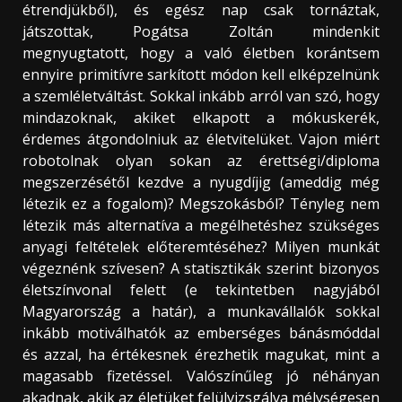
étrendjükből), és egész nap csak tornáztak,
játszottak, Pogátsa Zoltán mindenkit
megnyugtatott, hogy a való életben korántsem
ennyire primitívre sarkított módon kell elképzelnünk
a szemléletváltást. Sokkal inkább arról van szó, hogy
mindazoknak, akiket elkapott a mókuskerék,
érdemes átgondolniuk az életvitelüket. Vajon miért
robotolnak olyan sokan az érettségi/diploma
megszerzésétől kezdve a nyugdíjig (ameddig még
létezik ez a fogalom)? Megszokásból? Tényleg nem
létezik más alternatíva a megélhetéshez szükséges
anyagi feltételek előteremtéséhez? Milyen munkát
végeznénk szívesen? A statisztikák szerint bizonyos
életszínvonal felett (e tekintetben nagyjából
Magyarország a határ), a munkavállalók sokkal
inkább motiválhatók az emberséges bánásmóddal
és azzal, ha értékesnek érezhetik magukat, mint a
magasabb fizetéssel. Valószínűleg jó néhányan
akadnak, akik az életüket felülvizsgálva mélységesen