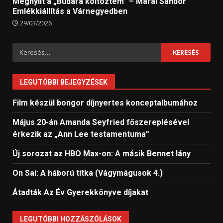
Megnyílt a „Budára költöztem” – Márai Sándor
Emlékkiállítás a Várnegyedben
29/03/2026
Keresés:
LEGUTÓBBI BEJEGYZÉSEK
Film készül bongor díjnyertes konceptalbumához
Május 20-án Amanda Seyfried főszereplésével
érkezik az „Ann Lee testamentuma”
Új sorozat az HBO Max-on: A másik Bennet lány
On Sai: A ​háború titka (Vágymágusok 4.)
Átadták Az Év Gyerekkönyve díjakat
LEGUTÓBBI HOZZÁSZÓLÁSOK