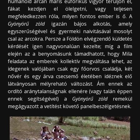
humanoid arcán máris euforikus vigyor terüljön el,
fákat kezdjen el ölelgetni, vagy teljesen
megfeledkezzen róla, milyen fontos ember is ő. A
Gyönyörű zöld
igazán bájos alkotás, amely
egyszerűségével és gyermeki naivitásával mosolyt
csal az arcokra. Persze a Földön elvégzendő küldetés
kérdését igen nagyvonalúan kezelte; míg a film
elején az a benyomásunk támadhatott, hogy Mila
feladata az emberek kollektív megváltása lehet, az
idegenek valójában csak egy főorvos családja, két
nővér és egy árva csecsemő életében idéznek elő
látványosan mélyreható változást. Ám ennek az
ordító aránytalanságnak ellenére (vagy talán éppen
ennek segítségével) a
Gyönyörű zöld
remekül
megágyazott a vetítést követő panelbeszélgetésnek.