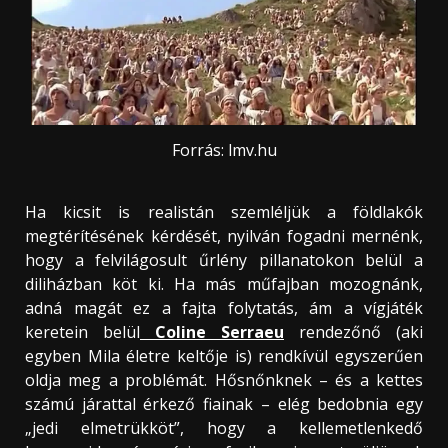
Forrás: lmv.hu
Ha kicsit is realistán szemléljük a földlakók
megtérítésének kérdését, nyilván fogadni mernénk,
hogy a felvilágosult űrlény pillanatokon belül a
diliházban köt ki. Ha más műfajban mozognánk,
adná magát ez a fajta folytatás, ám a vígjáték
keretein belül
Coline Serraeu
rendezőnő (aki
egyben Mila életre keltője is) rendkívül egyszerűen
oldja meg a problémát. Hősnőnknek – és a kettes
számú járattal érkező fiainak – elég bedobnia egy
„jedi elmetrükköt”, hogy a kellemetlenkedő