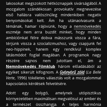
lakosokat megszokott hétköznapjaik sivárságából. A
mozgalom szándékosan provokatív megnevezése
első hallásra valószínűleg mindenkiben negatív
benyomásokat kelt. Ám ha utánaolvasunk a
témának, hamar rájövünk, hogy a
nemnövekedés
eszméje nem arra buzdít minket, hogy minden
ambíciónkat félre dobva másszunk vissza a fára,
térjünk vissza a szocializmushoz, vagy csapjunk fel
neo-hippinek, hanem egy rendkívül komplex
látásmódot foglal magában. A programok nagy
részére sajnos nem jutottam el, ám a
Nemnövekedés Filmklub
három előadásából az
egyiket sikerült kifognom. A
Gyönyörű zöld
(
La Belle
Verte
, 1996) tökéletes választás volt a mozgalommal
kapcsolatos kérdések felvetésére.
Adott egy bolygó, amelynek utópisztikus
környezetében maximálisan megvalósul az ember és
a természet összhangja. A teljes harmónia