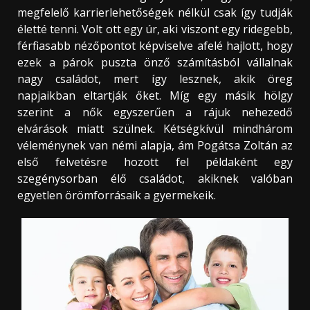
megfelelő karrierlehetőségek nélkül csak így tudják
életté tenni. Volt ott egy úr, aki viszont egy ridegebb,
férfiasabb nézőpontot képviselve afelé hajlott, hogy
ezek a párok puszta önző számításból vállalnak
nagy családot, mert így lesznek, akik öreg
napjaikban eltartják őket. Míg egy másik hölgy
szerint a nők egyszerűen a rájuk nehezedő
elvárások miatt szülnek. Kétségkívül mindhárom
véleménynek van némi alapja, ám Pogátsa Zoltán az
első felvetésre hozott fel példaként egy
szegénysorban élő családot, akiknek valóban
egyetlen örömforrásaik a gyermekeik.