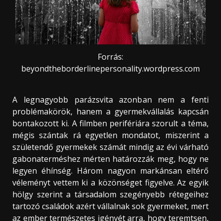
Forrás:
beyondtheborderlinepersonality.wordpress.com
A legnagyobb parázsvita azonban nem a fenti
problémakörök, hanem a gyermekvállalás kapcsán
bontakozott ki. A filmben perifériára szorult a téma,
mégis szántak rá egyetlen mondatot, miszerint a
születendő gyermekek számát mindig az évi várható
gabonaterméshez mérten határozzák meg, hogy ne
legyen éhínség. Három nagyon markánsan eltérő
véleményt vettem ki a közönséget figyelve. Az egyik
hölgy szerint a társadalom szegényebb rétegeihez
tartozó családok azért vállalnak sok gyermeket, mert
az ember természetes igényét arra, hogy teremtsen,