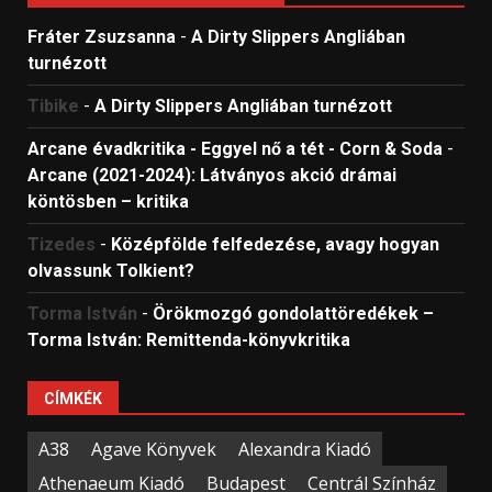
Fráter Zsuzsanna
-
A Dirty Slippers Angliában
turnézott
Tibike
-
A Dirty Slippers Angliában turnézott
Arcane évadkritika - Eggyel nő a tét - Corn & Soda
-
Arcane (2021-2024): Látványos akció drámai
köntösben – kritika
Tizedes
-
Középfölde felfedezése, avagy hogyan
olvassunk Tolkient?
Torma István
-
Örökmozgó gondolattöredékek –
Torma István: Remittenda-könyvkritika
CÍMKÉK
A38
Agave Könyvek
Alexandra Kiadó
Athenaeum Kiadó
Budapest
Centrál Színház