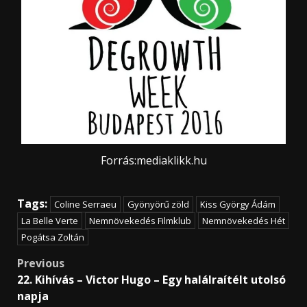
Forrás:mediaklikk.hu
Tags:
Coline Serraeu
Gyönyörű zöld
Kiss György Ádám
La Belle Verte
Nemnövekedés Filmklub
Nemnövekedés Hét
Pogátsa Zoltán
Post
Previous
22. Kihívás – Victor Hugo – Egy halálraítélt utolsó
navigation
napja