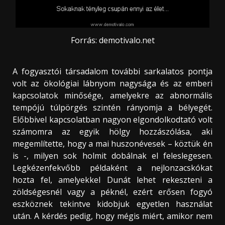
Forrás: demotivalo.net
A fogyasztói társadalom további sarkalatos pontja
volt az ökológiai lábnyom nagysága és az emberi
kapcsolatok minősége, amelyekre az abnormális
tempójú túlpörgés szintén rányomja a bélyegét.
Előbbivel kapcsolatban nagyon elgondolkodtató volt
számomra az egyik hölgy hozzászólása, aki
megemlítette, hogy a mai huszonévesek – köztük én
is -, milyen sok holmit dobálnak el feleslegesen.
Legkézenfekvőbb példaként a nejlonzacskókat
hozta fel, amelyekkel Dunát lehet rekeszteni a
zöldségesnél vagy a péknél, ezért erősen fogyó
eszköznek tekintve kidobjuk egyetlen használat
után. A kérdés pedig, hogy mégis miért, amikor nem