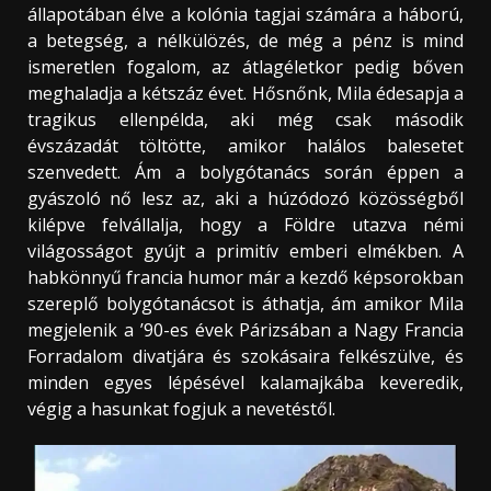
állapotában élve a kolónia tagjai számára a háború,
a betegség, a nélkülözés, de még a pénz is mind
ismeretlen fogalom, az átlagéletkor pedig bőven
meghaladja a kétszáz évet. Hősnőnk, Mila édesapja a
tragikus ellenpélda, aki még csak második
évszázadát töltötte, amikor halálos balesetet
szenvedett. Ám a bolygótanács során éppen a
gyászoló nő lesz az, aki a húzódozó közösségből
kilépve felvállalja, hogy a Földre utazva némi
világosságot gyújt a primitív emberi elmékben. A
habkönnyű francia humor már a kezdő képsorokban
szereplő bolygótanácsot is áthatja, ám amikor Mila
megjelenik a ’90-es évek Párizsában a Nagy Francia
Forradalom divatjára és szokásaira felkészülve, és
minden egyes lépésével kalamajkába keveredik,
végig a hasunkat fogjuk a nevetéstől.