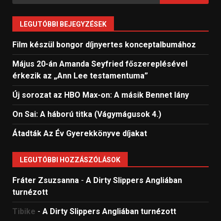
LEGUTÓBBI BEJEGYZÉSEK
Film készül bongor díjnyertes konceptalbumához
Május 20-án Amanda Seyfried főszereplésével
érkezik az „Ann Lee testamentuma”
Új sorozat az HBO Max-on: A másik Bennet lány
On Sai: A ​háború titka (Vágymágusok 4.)
Átadták Az Év Gyerekkönyve díjakat
LEGUTÓBBI HOZZÁSZÓLÁSOK
Fráter Zsuzsanna
-
A Dirty Slippers Angliában
turnézott
Tibike
-
A Dirty Slippers Angliában turnézott