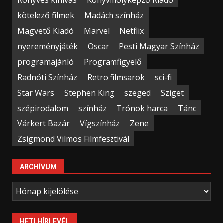
kötelező filmek
Madách színház
Magvető Kiadó
Marvel
Netflix
nyereményjáték
Oscar
Pesti Magyar Színház
programajánló
Programfigyelő
Radnóti Színház
Retro filmsarok
sci-fi
Star Wars
Stephen King
szeged
Sziget
szépirodalom
színház
Trónok harca
Tánc
Várkert Bazár
Vígszínház
Zene
Zsigmond Vilmos Filmfesztivál
ARCHÍVUM
Archívum
HETI HÍRLEVÉL