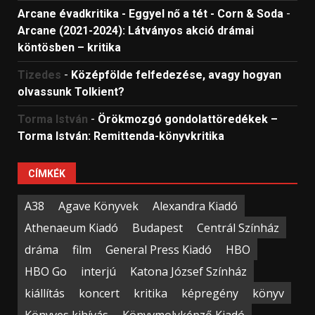
Arcane évadkritika - Eggyel nő a tét - Corn & Soda
-
Arcane (2021-2024): Látványos akció drámai
köntösben – kritika
Tizedes
-
Középfölde felfedezése, avagy hogyan
olvassunk Tolkient?
Torma István
-
Örökmozgó gondolattöredékek –
Torma István: Remittenda-könyvkritika
CÍMKÉK
A38
Agave Könyvek
Alexandra Kiadó
Athenaeum Kiadó
Budapest
Centrál Színház
dráma
film
General Press Kiadó
HBO
HBO Go
interjú
Katona József Színház
kiállítás
koncert
kritika
képregény
könyv
Könyves kihívás
Könyvmolyképző Kiadó