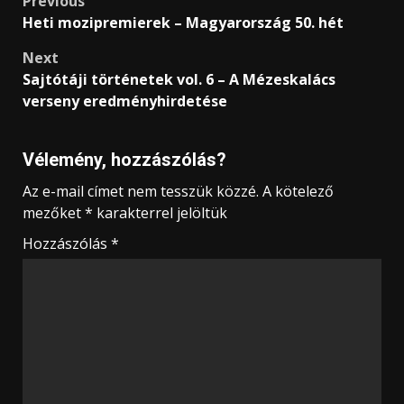
Post
Previous
Heti mozipremierek – Magyarország 50. hét
navigation
Next
Sajtótáji történetek vol. 6 – A Mézeskalács
verseny eredményhirdetése
Vélemény, hozzászólás?
Az e-mail címet nem tesszük közzé.
A kötelező
mezőket
*
karakterrel jelöltük
Hozzászólás
*