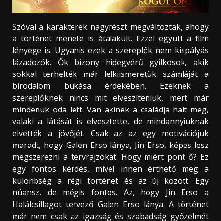
Szóval a karakterek nagyrészt megváltoztak, ahogy
a történet menete is átalakult. Ezzel együtt a film
lényege is. Ugyanis ezek a szereplők nem kispályás
lázadozók. Ők bizony hidegvérű gyilkosok, akik
sokkal terhelték már lelkiismeretük számláját a
birodalom bukása érdekében. Ezeknek a
szereplőknek nincs mit elveszíteniük, mert már
mindenük oda lett. Van akinek a családja halt meg,
valaki a látását is elvesztette, de mindannyiuknak
elvették a jövőjét. Csak az az egy motivációjuk
maradt, hogy Galen Erso lánya, Jin Erso, képes lesz
megszerezni a tervrajzokat. Hogy miért pont ő? Ez
egy fontos kérdés, mivel innen érthető meg a
különbség a régi történet és az új között. Egy
nüansz, de mégis fontos. Az, hogy Jin Erso a
Halálcsillagot tervező Galen Erso lánya. A történet
már nem csak az igazság és szabadság győzelmét