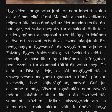
Úgy vélem, hogy soha jobbkor nem lehetett volna
ezt a filmet elkészíteni. Ma már a machiavellizmus
teljesen általános érvényű az élet minden területén,
bár igaz, ezt sokan negatív tartalmakkal töltik tele,
de lényegében a magasabb rendű ügy érdekében
elkövetett rosszat értsük az eszme alapjának. Ezt
pedig nagyon ügyesen és életszagúan mutatja be a
Zsivány Egyes. Valószínüleg ezt évekkel ezelőtt –
mondjuk a második trilógia idejében – leforgatva,
nem ezzel a tartalommal töltötték volna meg. De
eljött a Disney ideje, ez jól megfigyelhető a
szövegezésen, melyben ugyanazt a témát párszor
kivesézik, kissé szájbarágósan, melyről Gufi jut
eszembe mindig. Viszont egyáltalán nem zavaró
módon, inkább csak a film után észrevehető,
semmint közben. Mikor visszagondoltam a
jelenetekre, csak akkor vált feltűnővé, hogy