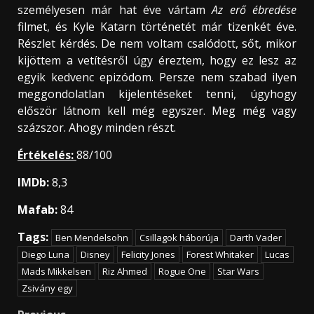
személyesen már hat éve vártam
Az erő ébredése
filmet, és Kyle Katarn történetét már tizenkét éve.
Részlet kérdés. De nem voltam csalódott, sőt, mikor
kijöttem a vetítésről úgy éreztem, hogy ez lesz az
egyik kedvenc epizódom. Persze nem szabad ilyen
meggondolatlan kijelentéseket tenni, úgyhogy
először látnom kell még egyszer. Meg még vagy
százszor. Ahogy minden részt.
Értékelés:
88/100
IMDb:
8,3
Mafab:
84
Tags:
Ben Mendelsohn
Csillagok háborúja
Darth Vader
Diego Luna
Disney
Felicity Jones
Forest Whitaker
Lucas
Mads Mikkelsen
Riz Ahmed
Rogue One
Star Wars
Zsivány egy