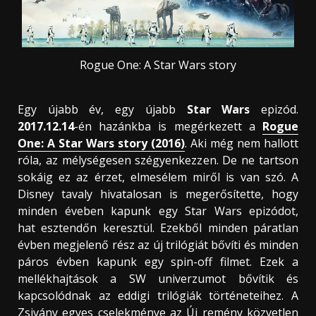
Rogue One: A Star Wars story
Egy újabb év, egy újabb
Star Wars
epizód.
2017.12.14
-én hazánkba is megérkezett a
Rogue
One: A Star Wars story (2016)
. Aki még nem hallott
róla, az mélységesen szégyenkezzen. De ne tartson
sokáig ez az érzet, elmesélem miről is van szó. A
Disney tavaly hivatalosan is megerősítette, hogy
minden éveben kapunk egy Star Wars epizódot,
hat esztendőn keresztül. Ezekből minden páratlan
évben megjelenő rész az új trilógiát bővíti és minden
páros évben kapunk egy spin-off filmet. Ezek a
mellékhajtások a SW univerzumot bővítik és
kapcsolódnak az eddigi trilógiák történeteihez. A
Zsivány egyes cselekménye az Új remény közvetlen