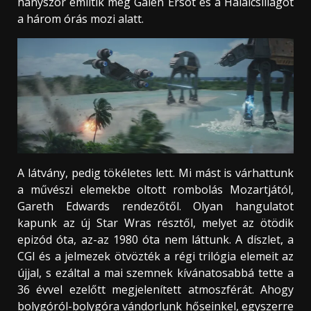
hányszor említik meg Galen Ersot és a Halálcsillagot
a három órás mozi alatt.
A látvány, pedig tökéletes lett. Mi mást is várhattunk
a művészi elemekbe oltott rombolás Mozartjától,
Gareth Edwards rendezőtől. Olyan hangulatot
kapunk az új Star Wras résztől, melyet az ötödik
epizód óta, az-az 1980 óta nem láttunk. A díszlet, a
CGI és a jelmezek ötvözték a régi trilógia elemeit az
újjal, s ezáltal a mai szemnek kívánatosabbá tette a
36 évvel ezelőtt megjelenített atmoszférát. Ahogy
bolygóról-bolygóra vándorlunk hőseinkel, egyszerre