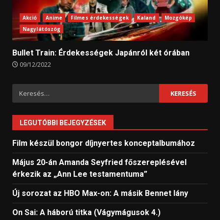
Akció
Anime
Filmes érdekességek
Kaland
Mozgókép
Nagylátószög
Bullet Train: Érdekességek Japánról két órában
09/12/2022
Keresés:
LEGUTÓBBI BEJEGYZÉSEK
Film készül bongor díjnyertes konceptalbumához
Május 20-án Amanda Seyfried főszereplésével
érkezik az „Ann Lee testamentuma”
Új sorozat az HBO Max-on: A másik Bennet lány
On Sai: A ​háború titka (Vágymágusok 4.)