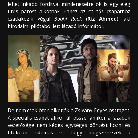
lehet inkább fordítva, mindenesetre ők is egy elég
ütős párost alkotnak. Ehhez az öt fős csapathoz
csatlakozik végül
Bodhi Rook
(
Riz Ahmed
), aki
birodalmi pilótából lett lázadó informátor.
De nem csak öten alkotják a Zsivány Egyes osztagot.
A speciális csapat akkor áll össze, amikor a lázadók
vezetősége nem képes egységes döntést hozni és
titokban indulnak el, hogy megszerezzék a