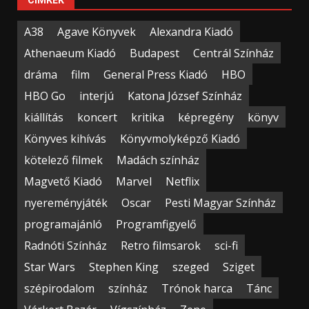
CÍMKÉK
A38
Agave Könyvek
Alexandra Kiadó
Athenaeum Kiadó
Budapest
Centrál Színház
dráma
film
General Press Kiadó
HBO
HBO Go
interjú
Katona József Színház
kiállítás
koncert
kritika
képregény
könyv
Könyves kihívás
Könyvmolyképző Kiadó
kötelező filmek
Madách színház
Magvető Kiadó
Marvel
Netflix
nyereményjáték
Oscar
Pesti Magyar Színház
programajánló
Programfigyelő
Radnóti Színház
Retro filmsarok
sci-fi
Star Wars
Stephen King
szeged
Sziget
szépirodalom
színház
Trónok harca
Tánc