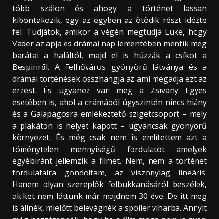
több szálon és ahogy a történet lassan
kibontakozik, egy az egyben az ötödik részt idézte
fel. Tudjátok, amikor a végén megtudja Luke, hogy
Vader az apja és drámai nap lementében mentik meg
barátai a haláltól, majd el is húzzák a csíkot a
Bespinről. A Felhőváros gyönyörű látványa és a
drámai történések összhangja az ami megadja ezt az
érzést. És ugyanez van meg a Zsivány Egyes
esetében is, ahol a drámából úgyszintén nincs hiány
és a Galapagosra emlékeztető szigetcsoport – mely
a plakáton is helyet kapott – ugyancsak gyönyörű
környezet. És még csak nem is említettem azt a
töménytelen mennyiségű fordulatot amelyek
egyébiránt jellemzik a filmet. Nem, nem a történet
fordulataira gondoltam, az viszonylag lineáris.
Hanem olyan szereplők felbukkanásáról beszélek,
akiket nem láttunk már majdnem 30 éve. De itt meg
is állnék, mielőtt belevágnék a spoiler viharba. Annyit