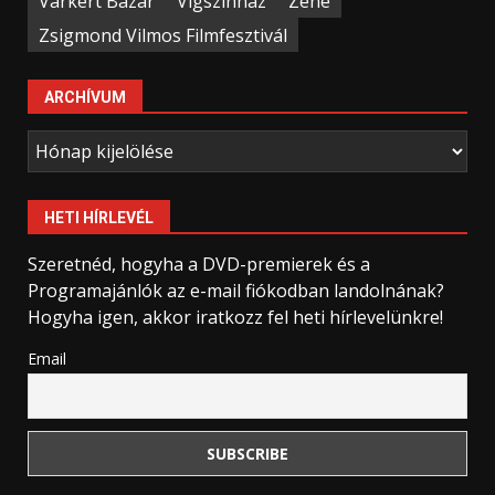
Várkert Bazár
Vígszínház
Zene
Zsigmond Vilmos Filmfesztivál
ARCHÍVUM
Archívum
HETI HÍRLEVÉL
Szeretnéd, hogyha a DVD-premierek és a
Programajánlók az e-mail fiókodban landolnának?
Hogyha igen, akkor iratkozz fel heti hírlevelünkre!
Email