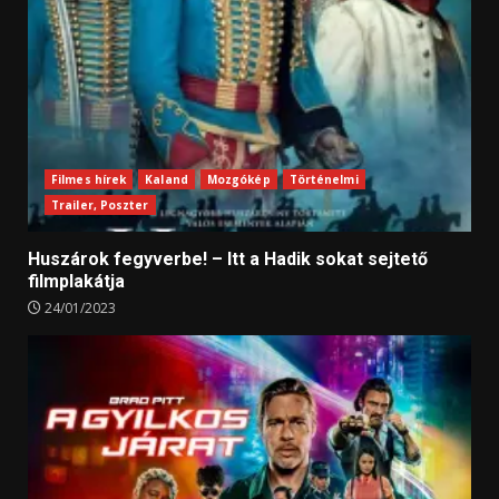
Filmes hírek
Kaland
Mozgókép
Történelmi
Trailer, Poszter
Huszárok fegyverbe! – Itt a Hadik sokat sejtető
filmplakátja
24/01/2023