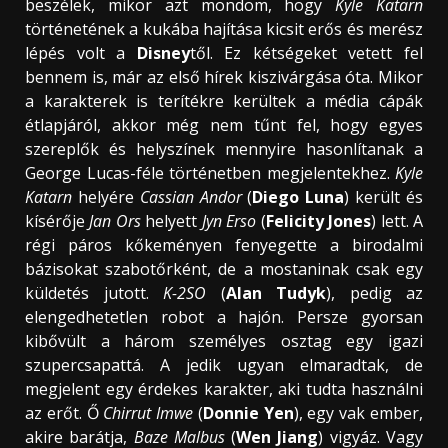
beszélek, mikor azt mondom, hogy
Kyle Katarn
történetének a kukába hajítása kicsit erős és merész
lépés volt a
Disney
től. Ez kétségeket vetett fel
bennem is, már az első hírek kiszivárgása óta. Mikor
a karakterek is terítékre kerültek a média cápák
étlapjáról, akkor még nem tűnt fel, hogy egyes
szereplők és helyszínek mennyire hasonlítanak a
George Lucas-féle történetben megjelentekhez.
Kyle
Katarn
helyére
Cassian Andor
(
Diego Luna
) került és
kísérője
Jan Ors
helyett
Jyn Erso
(
Felicity Jones
) lett. A
régi páros kőkeményen fenyegette a birodalmi
bázisokat szabotőrként, de a mostaninak csak egy
küldetés jutott.
K-2SO
(
Alan Tudyk
), pedig az
elengedhetetlen robot a hajón. Persze gyorsan
kibővült a három személyes osztag egy igazi
szupercsapattá. A jedik ugyan elmaradtak, de
megjelent egy érdekes karakter, aki tudta használni
az erőt. Ő
Chirrut Imwe
(
Donnie Yen
), egy vak ember,
akire barátja,
Baze Malbus
(
Wen Jiang
) vigyáz. Vagy