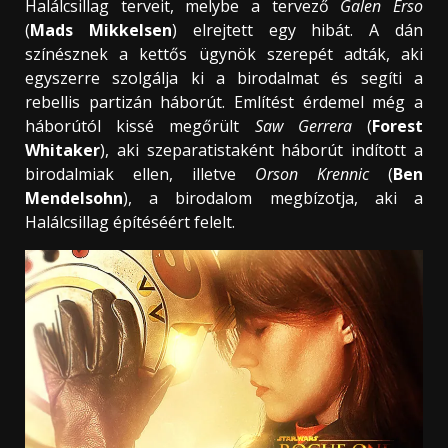
Halálcsillag terveit, melybe a tervező
Galen Erso
(
Mads Mikkelsen
) elrejtett egy hibát. A dán
színésznek a kettős ügynök szerepét adták, aki
egyszerre szolgálja ki a birodalmat és segíti a
rebellis partizán háborút. Említést érdemel még a
háborútól kissé megőrült
Saw Gerrera
(
Forest
Whitaker
), aki szeparatistaként háborút indított a
birodalmiak ellen, illetve
Orson Krennic
(
Ben
Mendelsohn
), a birodalom megbízotja, aki a
Halálcsillag építéséért felelt.