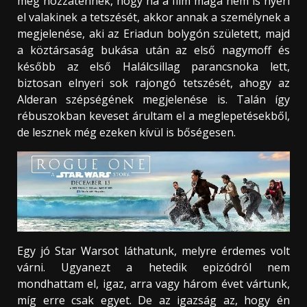
még hozzátennék, hogy ha a film maga nem is nyeri
el valakinek a tetszését, akkor annak a személynek a
megjelenése, aki az Eriadun bolygón született, majd
a köztársaság bukása után az első nagymoff és
később az első Halálcsillag parancsnoka lett,
biztosan elnyeri sok rajongó tetszését, ahogy az
Alderan szépségének megjelenése is. Talán így
rébuszokban keveset árultam el a meglepetésekből,
de lesznek még ezeken kívül is bőségesen.
Egy jó Star Warsot láthatunk, melyre érdemes volt
várni. Ugyanezt a hetedik epizódról nem
mondhattam el, igaz, arra vagy három évet vártunk,
míg erre csak egyet. De az igazság az, hogy én