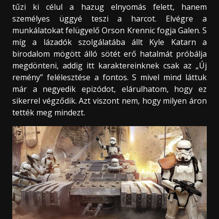
tűzi ki célul a hazug elnyomás felett, hanem
személyes üggyé teszi a harcot. Elvégre a
munkálatokat felügyelő Orson Krennic fogja Galen. S
míg a lázadók szolgálatába állt Kyle Katarn a
birodalom mögött álló sötét erő hatalmát próbálja
megdönteni, addig itt karaktereinknek csak az „Új
remény” felélesztése a fontos. S mivel mind láttuk
már a negyedik epizódot, elárulhatom, hogy ez
sikerrel végződik. Azt viszont nem, hogy milyen áron
tették meg mindezt.