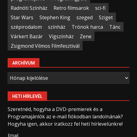
Radnóti Színház
Retro filmsarok
sci-fi
Star Wars
Stephen King
szeged
Sziget
szépirodalom
színház
Trónok harca
Tánc
Várkert Bazár
Vígszínház
Zene
Zsigmond Vilmos Filmfesztivál
ARCHÍVUM
Archívum
HETI HÍRLEVÉL
Szeretnéd, hogyha a DVD-premierek és a
Programajánlók az e-mail fiókodban landolnának?
Hogyha igen, akkor iratkozz fel heti hírlevelünkre!
Email