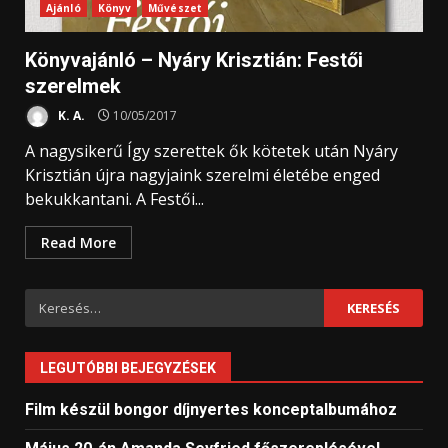
Ajánló
Könyv
Művészet
Könyvajánló – Nyáry Krisztián: Festői
szerelmek
K. A.
10/05/2017
A nagysikerű Így szerettek ők kötetek után Nyáry
Krisztián újra nagyjaink szerelmi életébe enged
bekukkantani. A Festői...
Read More
Keresés:
LEGUTÓBBI BEJEGYZÉSEK
Film készül bongor díjnyertes konceptalbumához