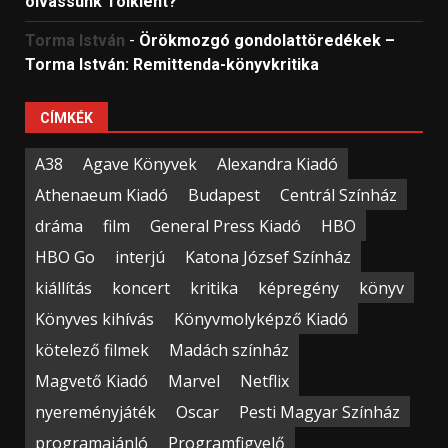
olvassunk Tolkient?
Torma István
-
Örökmozgó gondolattöredékek –
Torma István: Remittenda-könyvkritika
CÍMKÉK
A38
Agave Könyvek
Alexandra Kiadó
Athenaeum Kiadó
Budapest
Centrál Színház
dráma
film
General Press Kiadó
HBO
HBO Go
interjú
Katona József Színház
kiállítás
koncert
kritika
képregény
könyv
Könyves kihívás
Könyvmolyképző Kiadó
kötelező filmek
Madách színház
Magvető Kiadó
Marvel
Netflix
nyereményjáték
Oscar
Pesti Magyar Színház
programajánló
Programfigyelő