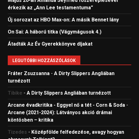
Május 20-án Amanda Seyfried főszereplésével
érkezik az „Ann Lee testamentuma”
Új sorozat az HBO Max-on: A másik Bennet lány
On Sai: A ​háború titka (Vágymágusok 4.)
Átadták Az Év Gyerekkönyve díjakat
LEGUTÓBBI HOZZÁSZÓLÁSOK
Fráter Zsuzsanna
-
A Dirty Slippers Angliában
turnézott
Tibike
-
A Dirty Slippers Angliában turnézott
Arcane évadkritika - Eggyel nő a tét - Corn & Soda
-
Arcane (2021-2024): Látványos akció drámai
köntösben – kritika
Tizedes
-
Középfölde felfedezése, avagy hogyan