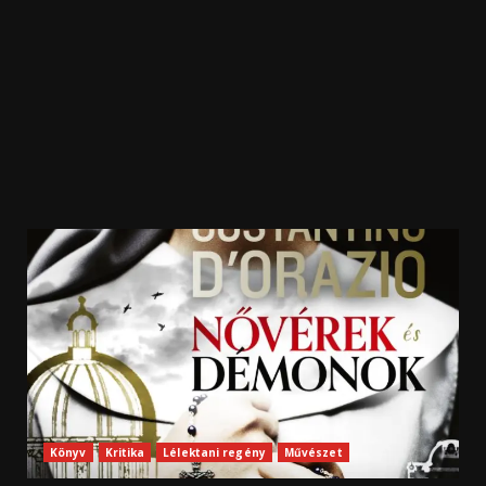
Könyv
Kritika
Lélektani regény
Művészet