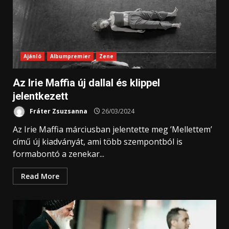
Ajánló
Albumpremier
Zene
Az Irie Maffia új dallal és klippel
jelentkezett
Fráter Zsuzsanna
26/03/2024
Az Irie Maffia márciusban jelentette meg ’Mellettem’
című új kiadványát, ami több szempontból is
formabontó a zenekar...
Read More