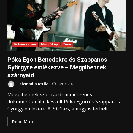
Dokumentum
Mozgókép
Zene
Póka Egon Benedekre és Szappanos
Györgyre emlékezve –
Megpihennek
szárnyaid
Csizmadia Attila
30/03/2023
Megpihennek szárnyaid címmel zenés
dokumentumfilm készült Póka Egón és Szappanos
György emlékére. A 2021-es, amúgy is terhelt...
Read More