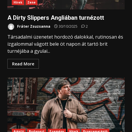
Hírek
Zene
A Dirty Slippers Angliában turnézott
Fráter Zsuzsanna
30/10/2025
2
Társadalmi üzenetet hordozó dalokkal, rutinosan és
izgalommal vágott bele öt napon át tartó brit
turnéjába a gyulai...
Read More
Ajánló
Budapest
Esemény
Hírek
Programajánló