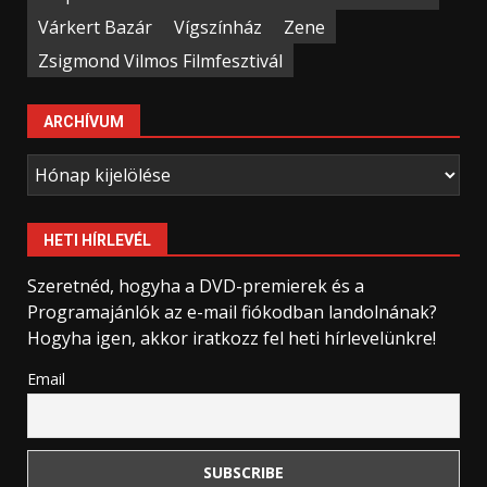
Várkert Bazár
Vígszínház
Zene
Zsigmond Vilmos Filmfesztivál
ARCHÍVUM
Archívum
HETI HÍRLEVÉL
Szeretnéd, hogyha a DVD-premierek és a
Programajánlók az e-mail fiókodban landolnának?
Hogyha igen, akkor iratkozz fel heti hírlevelünkre!
Email