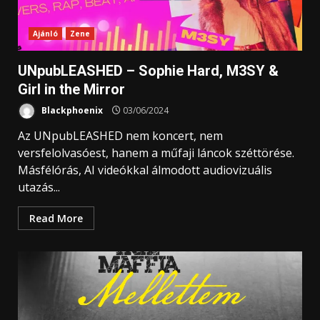
Ajánló
Zene
UNpubLEASHED – Sophie Hard, M3SY &
Girl in the Mirror
Blackphoenix
03/06/2024
Az UNpubLEASHED nem koncert, nem
versfelolvasóest, hanem a műfaji láncok széttörése.
Másfélórás, AI videókkal álmodott audiovizuális
utazás...
Read More