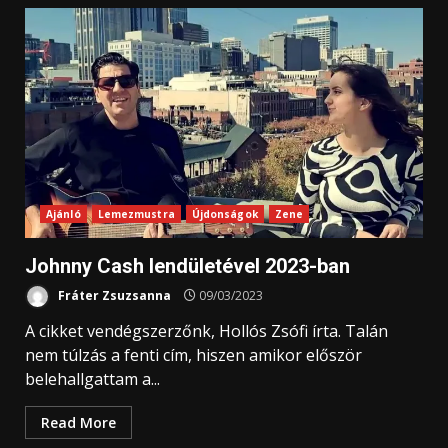
Ajánló
Lemezmustra
Újdonságok
Zene
Johnny Cash lendületével 2023-ban
Fráter Zsuzsanna
09/03/2023
A cikket vendégszerzőnk, Hollós Zsófi írta. Talán
nem túlzás a fenti cím, hiszen amikor először
belehallgattam a...
Read More