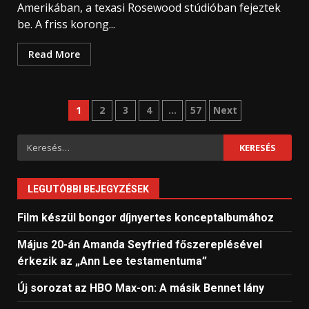
Amerikában, a texasi Rosewood stúdióban fejeztek
be. A friss korong...
Read More
Bejegyzések
1
2
3
4
…
57
Next
lapozása
Keresés:
LEGUTÓBBI BEJEGYZÉSEK
Film készül bongor díjnyertes konceptalbumához
Május 20-án Amanda Seyfried főszereplésével
érkezik az „Ann Lee testamentuma”
Új sorozat az HBO Max-on: A másik Bennet lány