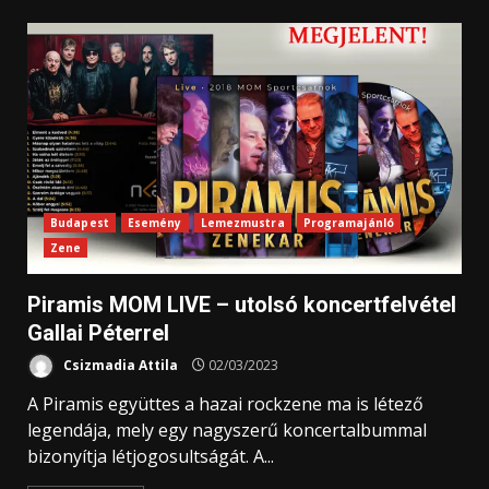
Budapest
Esemény
Lemezmustra
Programajánló
Zene
Piramis MOM LIVE – utolsó koncertfelvétel
Gallai Péterrel
Csizmadia Attila
02/03/2023
A Piramis együttes a hazai rockzene ma is létező
legendája, mely egy nagyszerű koncertalbummal
bizonyítja létjogosultságát. A...