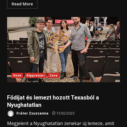
Read More
Hírek
Klippremier
Zene
Fődíjat és lemezt hozott Texasból a
Nyughatatlan
Fráter Zsuzsanna
15/02/2023
Megjelent a Nyughatatlan zenekar új lemeze, amit