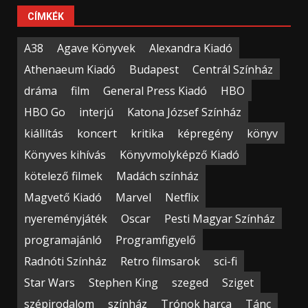
CÍMKÉK
A38
Agave Könyvek
Alexandra Kiadó
Athenaeum Kiadó
Budapest
Centrál Színház
dráma
film
General Press Kiadó
HBO
HBO Go
interjú
Katona József Színház
kiállítás
koncert
kritika
képregény
könyv
Könyves kihívás
Könyvmolyképző Kiadó
kötelező filmek
Madách színház
Magvető Kiadó
Marvel
Netflix
nyereményjáték
Oscar
Pesti Magyar Színház
programajánló
Programfigyelő
Radnóti Színház
Retro filmsarok
sci-fi
Star Wars
Stephen King
szeged
Sziget
szépirodalom
színház
Trónok harca
Tánc