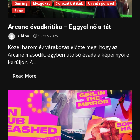
Gaming
Mozgókép
Sorozatkritikák
Uncategorized
Zene
Arcane évadkritika – Eggyel nő a tét
Chino
13/02/2025
Közel három év várakozás előzte meg, hogy az
Arcane második, egyben utolsó évada a képernyőre
kerüljön. A...
Read More