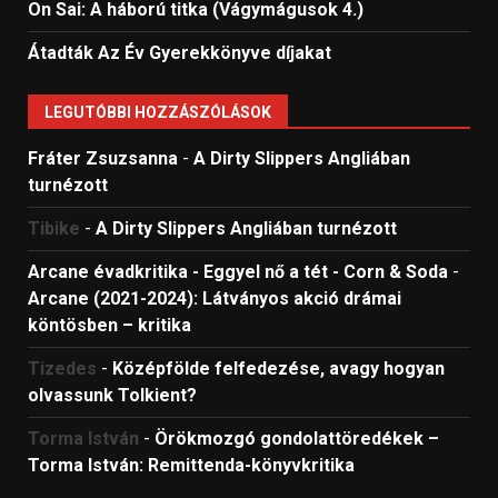
On Sai: A ​háború titka (Vágymágusok 4.)
Átadták Az Év Gyerekkönyve díjakat
LEGUTÓBBI HOZZÁSZÓLÁSOK
Fráter Zsuzsanna
-
A Dirty Slippers Angliában
turnézott
Tibike
-
A Dirty Slippers Angliában turnézott
Arcane évadkritika - Eggyel nő a tét - Corn & Soda
-
Arcane (2021-2024): Látványos akció drámai
köntösben – kritika
Tizedes
-
Középfölde felfedezése, avagy hogyan
olvassunk Tolkient?
Torma István
-
Örökmozgó gondolattöredékek –
Torma István: Remittenda-könyvkritika