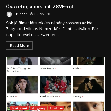
Összefoglalónk a 4. ZSVF-ről
Erunder
16/09/2020
Sok jó filmet láttunk (és néhány rosszat) az idei
Zsigmond Vilmos Nemzetközi Filmfesztiválon. Pár
nap eltetével összeszedtem...
Read More
Filmkritikák
Mozgókép
Rövidfilm