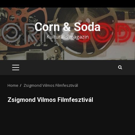
Skip
to
Corn & Soda
content
Kulturális magazin
PRIMARY
MENU
Home
Zsigmond Vilmos Filmfesztivál
Zsigmond Vilmos Filmfesztivál