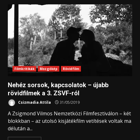
Filmkritikák
Mozgókép
Rövidfilm
Nehéz sorsok, kapcsolatok – újabb
rövidfilmek a 3. ZSVF-ról
Csizmadia Attila
31/05/2019
A Zsigmond Vilmos Nemzetközi Filmfesztiválon – két
blokkban – az utolsó kisjátékfilm vetítések voltak ma
délután a...