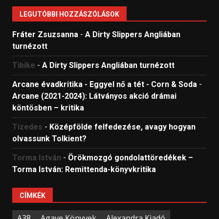
LEGUTÓBBI HOZZÁSZÓLÁSOK
Fráter Zsuzsanna
-
A Dirty Slippers Angliában
turnézott
Tibike
-
A Dirty Slippers Angliában turnézott
Arcane évadkritika - Eggyel nő a tét - Corn & Soda
-
Arcane (2021-2024): Látványos akció drámai
köntösben – kritika
Tizedes
-
Középfölde felfedezése, avagy hogyan
olvassunk Tolkient?
Torma István
-
Örökmozgó gondolattöredékek –
Torma István: Remittenda-könyvkritika
CÍMKÉK
A38
Agave Könyvek
Alexandra Kiadó