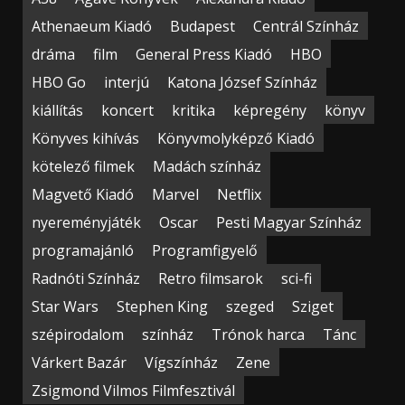
Athenaeum Kiadó
Budapest
Centrál Színház
dráma
film
General Press Kiadó
HBO
HBO Go
interjú
Katona József Színház
kiállítás
koncert
kritika
képregény
könyv
Könyves kihívás
Könyvmolyképző Kiadó
kötelező filmek
Madách színház
Magvető Kiadó
Marvel
Netflix
nyereményjáték
Oscar
Pesti Magyar Színház
programajánló
Programfigyelő
Radnóti Színház
Retro filmsarok
sci-fi
Star Wars
Stephen King
szeged
Sziget
szépirodalom
színház
Trónok harca
Tánc
Várkert Bazár
Vígszínház
Zene
Zsigmond Vilmos Filmfesztivál