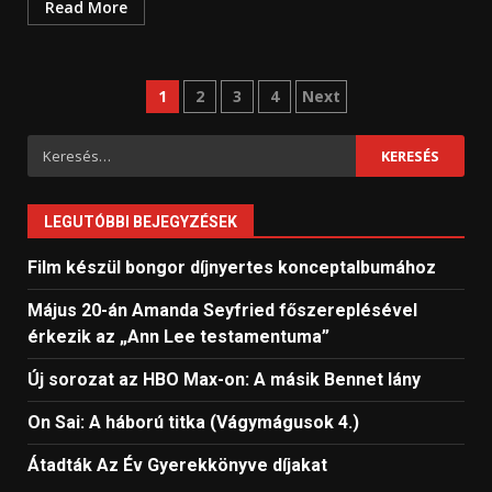
Read More
Bejegyzések
1
2
3
4
Next
lapozása
Keresés:
LEGUTÓBBI BEJEGYZÉSEK
Film készül bongor díjnyertes konceptalbumához
Május 20-án Amanda Seyfried főszereplésével
érkezik az „Ann Lee testamentuma”
Új sorozat az HBO Max-on: A másik Bennet lány
On Sai: A ​háború titka (Vágymágusok 4.)
Átadták Az Év Gyerekkönyve díjakat