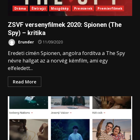
Dráma
Életrajzi
Mozgókép
Premierek
Premierfilmek
ZSVF versenyfilmek 2020: Spionen (The
Spy) – kritika
Erunder
11/09/2020
Eredeti címén Spionen, angolra fordítva a The Spy
névre hallgat az a norvég kémfilm, ami egy
elfeledett...
Read More