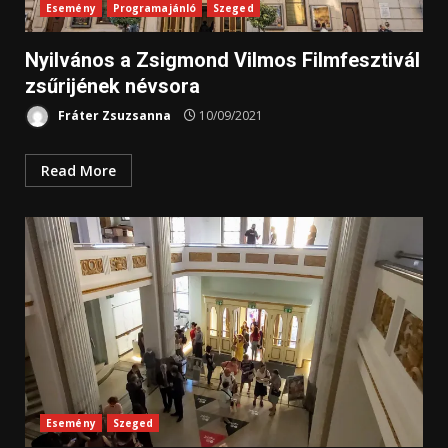
Esemény
Programajánló
Szeged
Nyilvános a Zsigmond Vilmos Filmfesztivál
zsűrijének névsora
Fráter Zsuzsanna
10/09/2021
Read More
Esemény
Szeged