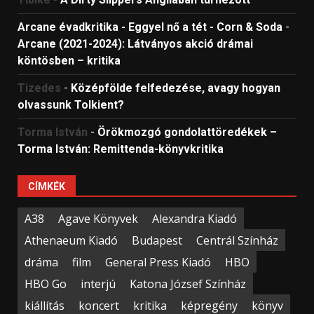
Arcane évadkritika - Eggyel nő a tét - Corn & Soda
-
Arcane (2021-2024): Látványos akció drámai
köntösben – kritika
Tizedes
-
Középfölde felfedezése, avagy hogyan
olvassunk Tolkient?
Torma István
-
Örökmozgó gondolattöredékek –
Torma István: Remittenda-könyvkritika
CÍMKÉK
A38
Agave Könyvek
Alexandra Kiadó
Athenaeum Kiadó
Budapest
Centrál Színház
dráma
film
General Press Kiadó
HBO
HBO Go
interjú
Katona József Színház
kiállítás
koncert
kritika
képregény
könyv