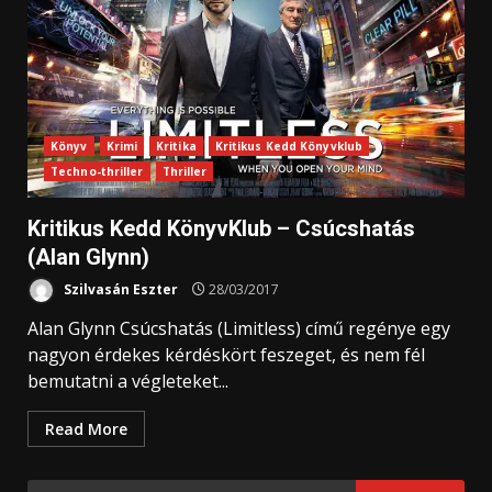
Könyv
Krimi
Kritika
Kritikus Kedd Könyvklub
Techno-thriller
Thriller
Kritikus Kedd KönyvKlub – Csúcshatás
(Alan Glynn)
Szilvasán Eszter
28/03/2017
Alan Glynn Csúcshatás (Limitless) című regénye egy
nagyon érdekes kérdéskört feszeget, és nem fél
bemutatni a végleteket...
Read More