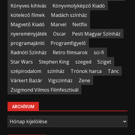
Könyves kihívás
Könyvmolyképző Kiadó
kötelező filmek
Madách színház
Magvető Kiadó
Marvel
Netflix
nyereményjáték
Oscar
Pesti Magyar Színház
programajánló
Programfigyelő
Radnóti Színház
Retro filmsarok
sci-fi
Star Wars
Stephen King
szeged
Sziget
szépirodalom
színház
Trónok harca
Tánc
Várkert Bazár
Vígszínház
Zene
Zsigmond Vilmos Filmfesztivál
ARCHÍVUM
Archívum