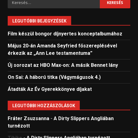
Keresés:
LEGUTÓBBI BEJEGYZÉSEK
Film készül bongor díjnyertes konceptalbumához
Május 20-án Amanda Seyfried főszereplésével
érkezik az „Ann Lee testamentuma”
Új sorozat az HBO Max-on: A másik Bennet lány
On Sai: A ​háború titka (Vágymágusok 4.)
Átadták Az Év Gyerekkönyve díjakat
LEGUTÓBBI HOZZÁSZÓLÁSOK
Fráter Zsuzsanna
-
A Dirty Slippers Angliában
turnézott
Tibike
-
A Dirty Slippers Angliában turnézott