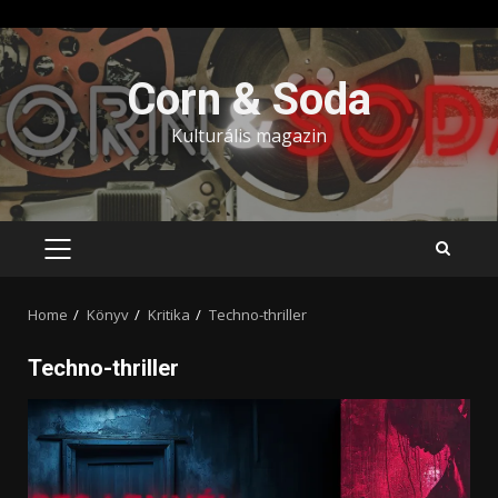
Skip
to
Corn & Soda
content
Kulturális magazin
PRIMARY
MENU
Home
Könyv
Kritika
Techno-thriller
Techno-thriller