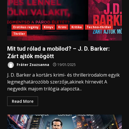
Erotikus regény
Könyv
Krimi
Kritika
Techno-thriller
Thriller
Mit tud rólad a mobilod? – J. D. Barker:
Zárt ajtók mögött
Fráter Zsuzsanna
19/01/2025
J. D. Barker a kortárs krimi- és thrillerirodalom egyik
legmeghatározóbb szerzője,akinek hírnevét A
negyedik majom trilógia alapozta...
Read More