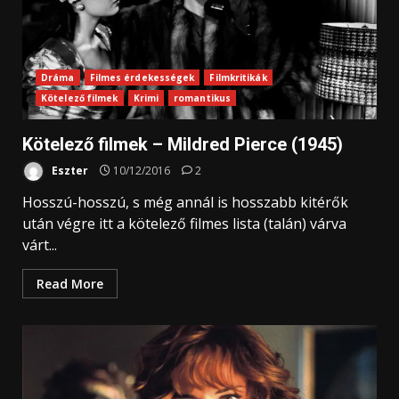
Dráma
Filmes érdekességek
Filmkritikák
Kötelező filmek
Krimi
romantikus
Kötelező filmek – Mildred Pierce (1945)
Eszter
10/12/2016
2
Hosszú-hosszú, s még annál is hosszabb kitérők
után végre itt a kötelező filmes lista (talán) várva
várt...
Read More