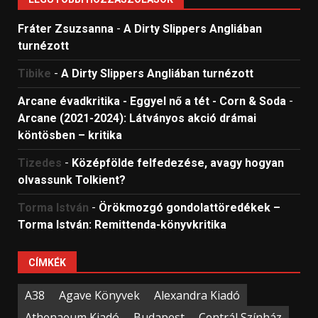
Fráter Zsuzsanna
-
A Dirty Slippers Angliában
turnézott
Tibike
-
A Dirty Slippers Angliában turnézott
Arcane évadkritika - Eggyel nő a tét - Corn & Soda
-
Arcane (2021-2024): Látványos akció drámai
köntösben – kritika
Tizedes
-
Középfölde felfedezése, avagy hogyan
olvassunk Tolkient?
Torma István
-
Örökmozgó gondolattöredékek –
Torma István: Remittenda-könyvkritika
CÍMKÉK
A38
Agave Könyvek
Alexandra Kiadó
Athenaeum Kiadó
Budapest
Centrál Színház