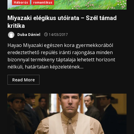
Háborús
romantikus
Miyazaki elégikus utóirata – Szél támad
kritika
Duba Dániel
14/03/2017
Hayao Miyazaki egészen kora gyermekkorából
eredeztethető repülés iránti rajongása minden
bizonnyal termékeny táptalaja lehetett horizont
nélküli, határtalan képzeletének....
Read More