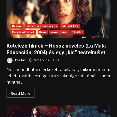
Dráma
Filmes érdekességek
Filmkritikák
Kötelező filmek
Krimi
romantikus
Thriller
Kötelező filmek – Rossz nevelés (La Mala
Educación, 2004) és egy „kis” testelmélet
Eszter
26/11/2016
3
Nos, mondhatni elérkezett a pillanat, mikor már nem
lehet tovább kerülgetni a szakdolgozati témát – nem
mintha...
Read More