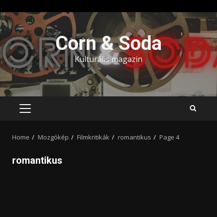
Skip
to
Corn & Soda
content
Kulturális magazin
PRIMARY
MENU
Home
Mozgókép
Filmkritikák
romantikus
Page 4
romantikus