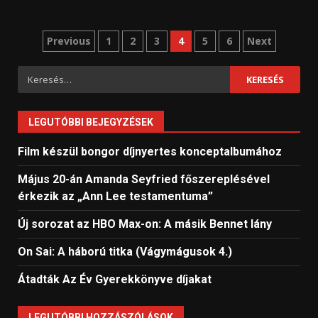
Bejegyzések
Previous
1
2
3
4
5
6
Next
lapozása
Keresés:
LEGUTÓBBI BEJEGYZÉSEK
Film készül bongor díjnyertes konceptalbumához
Május 20-án Amanda Seyfried főszereplésével
érkezik az „Ann Lee testamentuma”
Új sorozat az HBO Max-on: A másik Bennet lány
On Sai: A ​háború titka (Vágymágusok 4.)
Átadták Az Év Gyerekkönyve díjakat
LEGUTÓBBI HOZZÁSZÓLÁSOK