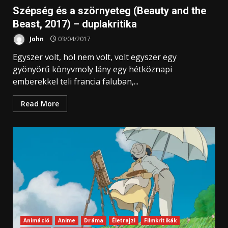
Szépség és a szörnyeteg (Beauty and the
Beast, 2017) – duplakritika
John
03/04/2017
Egyszer volt, hol nem volt, volt egyszer egy
gyönyörű könyvmoly lány egy hétköznapi
emberekkel teli francia faluban,...
Read More
Animáció
Anime
Dráma
Életrajzi
Filmkritikák