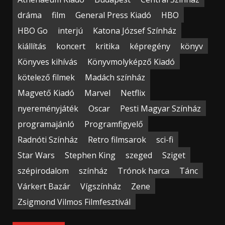
dráma
film
General Press Kiadó
HBO
HBO Go
interjú
Katona József Színház
kiállítás
koncert
kritika
képregény
könyv
Könyves kihívás
Könyvmolyképző Kiadó
kötelező filmek
Madách színház
Magvető Kiadó
Marvel
Netflix
nyereményjáték
Oscar
Pesti Magyar Színház
programajánló
Programfigyelő
Radnóti Színház
Retro filmsarok
sci-fi
Star Wars
Stephen King
szeged
Sziget
szépirodalom
színház
Trónok harca
Tánc
Várkert Bazár
Vígszínház
Zene
Zsigmond Vilmos Filmfesztivál