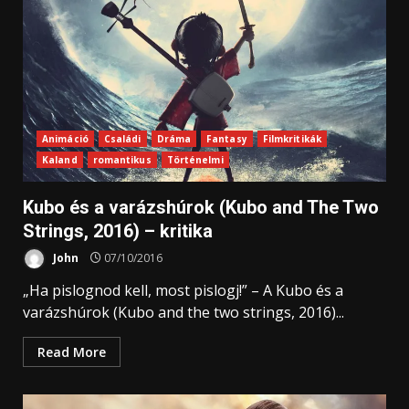
Animáció
Családi
Dráma
Fantasy
Filmkritikák
Kaland
romantikus
Történelmi
Kubo és a varázshúrok (Kubo and The Two
Strings, 2016) – kritika
John
07/10/2016
„Ha pislognod kell, most pislogj!” – A Kubo és a
varázshúrok (Kubo and the two strings, 2016)...
Read More