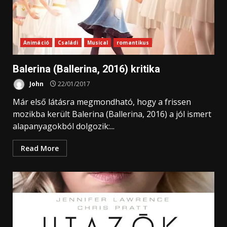
Animáció
Családi
Musical
romantikus
Balerina (Ballerina, 2016) kritika
John
22/01/2017
Már első látásra megmondható, hogy a frissen
mozikba került Balerina (Ballerina, 2016) a jól ismert
alapanyagokból dolgozik:...
Read More