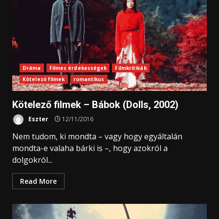
Dráma
Filmes érdekességek
Filmkritikák
Kötelező filmek
romantikus
Kötelező filmek – Bábok (Dolls, 2002)
Eszter
12/11/2016
Nem tudom, ki mondta – vagy hogy egyáltalán
mondta-e valaha bárki is –, hogy azokról a
dolgokról...
Read More