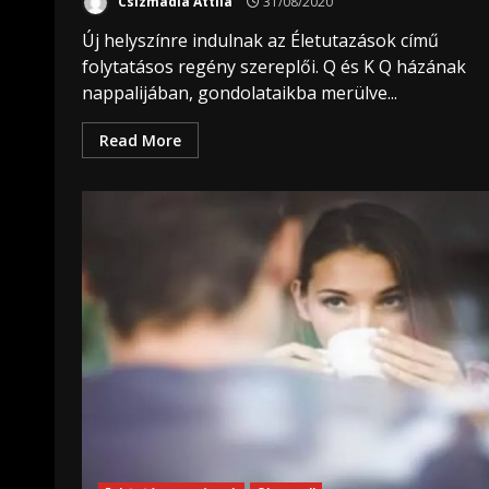
Csizmadia Attila
31/08/2020
Új helyszínre indulnak az Életutazások című
folytatásos regény szereplői. Q és K Q házának
nappalijában, gondolataikba merülve...
Read More