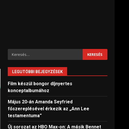
Keresés:
LEGUTÓBBI BEJEGYZÉSEK
Film készül bongor díjnyertes
konceptalbumához
Május 20-án Amanda Seyfried
főszereplésével érkezik az „Ann Lee
testamentuma”
Új sorozat az HBO Max-on: A másik Bennet