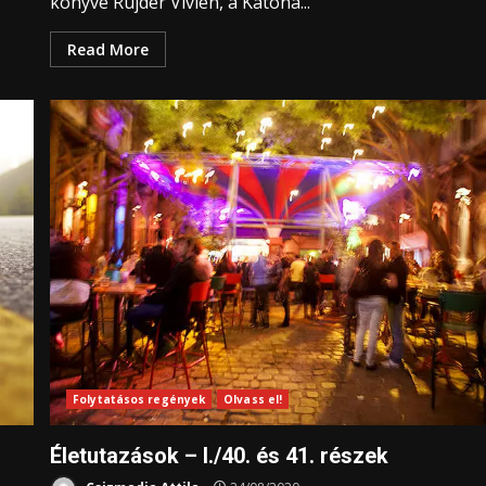
könyve Rujder Vivien, a Katona...
Read More
Folytatásos regények
Olvass el!
Életutazások – I./40. és 41. részek