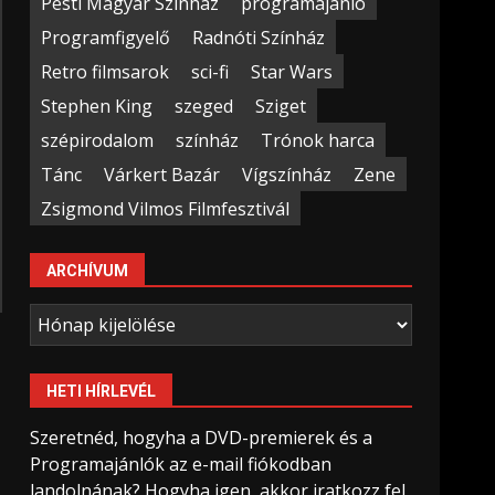
Pesti Magyar Színház
programajánló
Programfigyelő
Radnóti Színház
Retro filmsarok
sci-fi
Star Wars
Stephen King
szeged
Sziget
szépirodalom
színház
Trónok harca
Tánc
Várkert Bazár
Vígszínház
Zene
Zsigmond Vilmos Filmfesztivál
ARCHÍVUM
Archívum
HETI HÍRLEVÉL
Szeretnéd, hogyha a DVD-premierek és a
Programajánlók az e-mail fiókodban
landolnának? Hogyha igen, akkor iratkozz fel