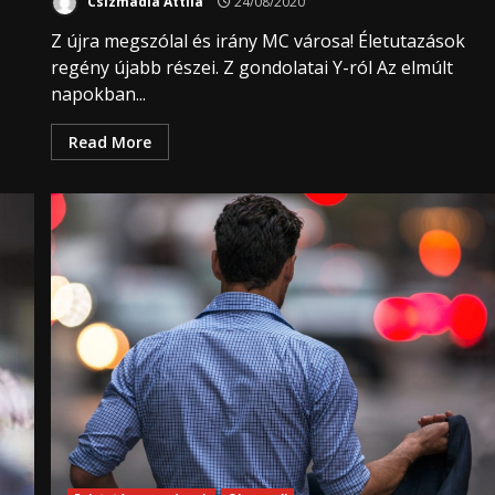
Csizmadia Attila
24/08/2020
Z újra megszólal és irány MC városa! Életutazások
regény újabb részei. Z gondolatai Y-ról Az elmúlt
napokban...
Read More