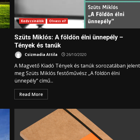
Kedvcsinálók
Olvass el!
Szüts Miklós: A földön élni ünnepély –
Tények és tanúk
Csizmadia Attila
26/10/2020
A Magvető Kiadó Tények és tanúk sorozatában jelen
meg Szüts Miklós festőművész „A földön élni
ünnepély” című...
Read More