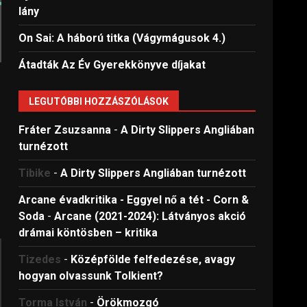
lány
On Sai: A ​háború titka (Vágymágusok 4.)
Átadták Az Év Gyerekkönyve díjakat
LEGUTÓBBI HOZZÁSZÓLÁSOK
Fráter Zsuzsanna
-
A Dirty Slippers Angliában
t
turnézott
Tibike
-
A Dirty Slippers Angliában turnézott
Arcane évadkritika - Eggyel nő a tét - Corn &
Soda
-
Arcane (2021-2024): Látványos akció
drámai köntösben – kritika
Tizedes
-
Középfölde felfedezése, avagy
hogyan olvassunk Tolkient?
Torma István
-
Örökmozgó