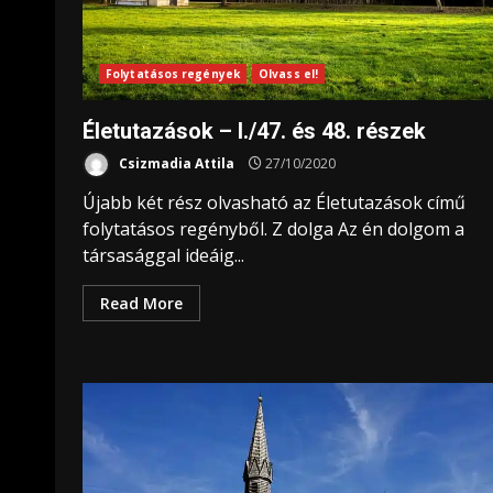
Folytatásos regények
Olvass el!
Életutazások – I./47. és 48. részek
Csizmadia Attila
27/10/2020
Újabb két rész olvasható az Életutazások című
folytatásos regényből. Z dolga Az én dolgom a
társasággal ideáig...
Read More