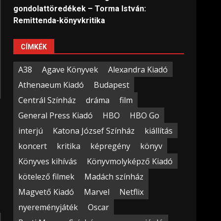
gondolattöredékek – Torma István:
Remittenda-könyvkritika
CÍMKÉK
A38
Agave Könyvek
Alexandra Kiadó
Athenaeum Kiadó
Budapest
Centrál Színház
dráma
film
General Press Kiadó
HBO
HBO Go
interjú
Katona József Színház
kiállítás
koncert
kritika
képregény
könyv
Könyves kihívás
Könyvmolyképző Kiadó
kötelező filmek
Madách színház
Magvető Kiadó
Marvel
Netflix
nyereményjáték
Oscar