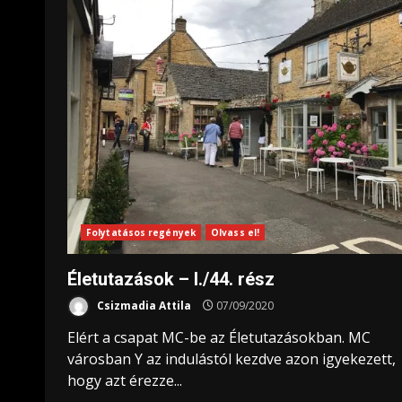
Folytatásos regények
Olvass el!
Életutazások – I./44. rész
Csizmadia Attila
07/09/2020
Elért a csapat MC-be az Életutazásokban. MC
városban Y az indulástól kezdve azon igyekezett,
hogy azt érezze...