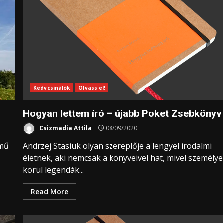
Kedvcsinálók
Olvass el!
Hogyan lettem író – újabb Poket Zsebkönyv
Csizmadia Attila
08/09/2020
ímű
Andrzej Stasiuk olyan szereplője a lengyel irodalmi
életnek, aki nemcsak a könyveivel hat, mivel személye
körül legendák...
Read More