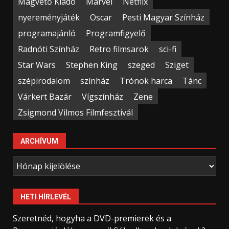
Magvető Kiadó
Marvel
Netflix
nyereményjáték
Oscar
Pesti Magyar Színház
programajánló
Programfigyelő
Radnóti Színház
Retro filmsarok
sci-fi
Star Wars
Stephen King
szeged
Sziget
szépirodalom
színház
Trónok harca
Tánc
Várkert Bazár
Vígszínház
Zene
Zsigmond Vilmos Filmfesztivál
ARCHÍVUM
Archívum
HETI HÍRLEVÉL
Szeretnéd, hogyha a DVD-premierek és a