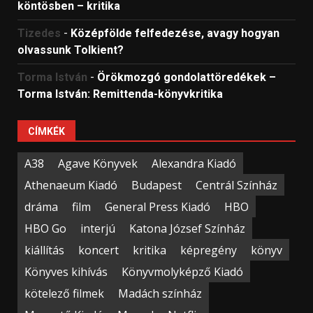
köntösben – kritika
Tizedes
-
Középfölde felfedezése, avagy hogyan
olvassunk Tolkient?
Torma István
-
Örökmozgó gondolattöredékek –
Torma István: Remittenda-könyvkritika
CÍMKÉK
A38
Agave Könyvek
Alexandra Kiadó
Athenaeum Kiadó
Budapest
Centrál Színház
dráma
film
General Press Kiadó
HBO
HBO Go
interjú
Katona József Színház
kiállítás
koncert
kritika
képregény
könyv
Könyves kihívás
Könyvmolyképző Kiadó
kötelező filmek
Madách színház