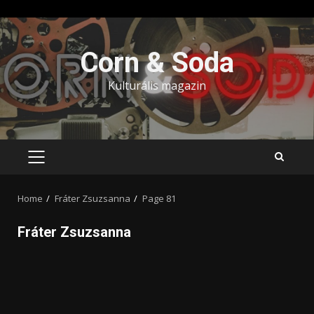
Skip
to
Corn & Soda
content
Kulturális magazin
PRIMARY
MENU
Home
Fráter Zsuzsanna
Page 81
Fráter Zsuzsanna