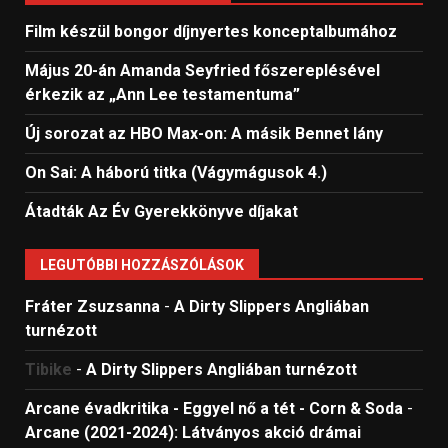
Film készül bongor díjnyertes konceptalbumához
Május 20-án Amanda Seyfried főszereplésével
érkezik az „Ann Lee testamentuma”
Új sorozat az HBO Max-on: A másik Bennet lány
On Sai: A ​háború titka (Vágymágusok 4.)
Átadták Az Év Gyerekkönyve díjakat
LEGUTÓBBI HOZZÁSZÓLÁSOK
Fráter Zsuzsanna
-
A Dirty Slippers Angliában
turnézott
Tibike
-
A Dirty Slippers Angliában turnézott
Arcane évadkritika - Eggyel nő a tét - Corn & Soda
-
Arcane (2021-2024): Látványos akció drámai