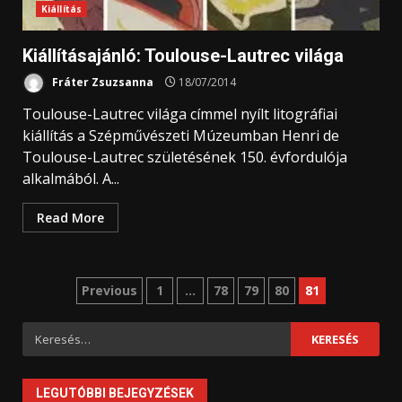
Kiállítás
Kiállításajánló: Toulouse-Lautrec világa
Fráter Zsuzsanna
18/07/2014
Toulouse-Lautrec világa címmel nyílt litográfiai
kiállítás a Szépművészeti Múzeumban Henri de
Toulouse-Lautrec születésének 150. évfordulója
alkalmából. A...
Read More
Bejegyzések
Previous
1
…
78
79
80
81
lapozása
Keresés:
LEGUTÓBBI BEJEGYZÉSEK