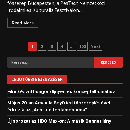
főszerep Budapesten, a PesText Nemzetközi
Irodalmi és Kulturális Fesztiválon....
Read More
Bejegyzések
1
2
3
4
…
100
Next
lapozása
Keresés:
LEGUTÓBBI BEJEGYZÉSEK
Film készül bongor díjnyertes konceptalbumához
Május 20-án Amanda Seyfried főszereplésével
érkezik az „Ann Lee testamentuma”
Új sorozat az HBO Max-on: A másik Bennet lány