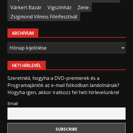
Várkert Bazár
Vígszínház
Zene
Zsigmond Vilmos Filmfesztivál
ARCHÍVUM
Archívum
HETI HÍRLEVÉL
Szeretnéd, hogyha a DVD-premierek és a
Programajánlók az e-mail fiókodban landolnának?
Hogyha igen, akkor iratkozz fel heti hírlevelünkre!
Email