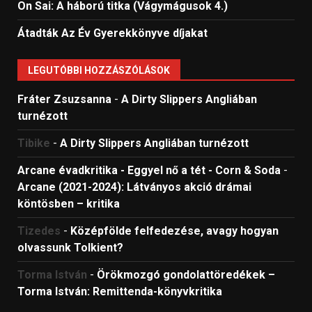
On Sai: A ​háború titka (Vágymágusok 4.)
Átadták Az Év Gyerekkönyve díjakat
LEGUTÓBBI HOZZÁSZÓLÁSOK
Fráter Zsuzsanna
-
A Dirty Slippers Angliában
turnézott
Tibike
-
A Dirty Slippers Angliában turnézott
Arcane évadkritika - Eggyel nő a tét - Corn & Soda
-
Arcane (2021-2024): Látványos akció drámai
köntösben – kritika
Tizedes
-
Középfölde felfedezése, avagy hogyan
olvassunk Tolkient?
Torma István
-
Örökmozgó gondolattöredékek –
Torma István: Remittenda-könyvkritika