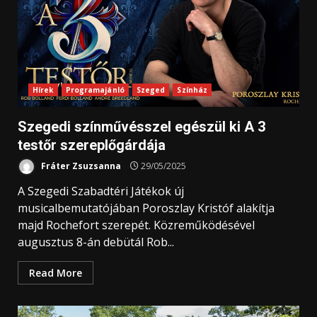
Hírek
Programajánló
Szeged
Színház
Szegedi színművésszel egészül ki A 3
testőr szereplőgárdája
Fráter Zsuzsanna
29/05/2025
A Szegedi Szabadtéri Játékok új
musicalbemutatójában Poroszlay Kristóf alakítja
majd Rochefort szerepét. Közreműködésével
augusztus 8-án debütál Rob...
Read More