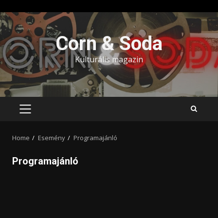
Skip
to
Corn & Soda
content
Kulturális magazin
PRIMARY
MENU
Home
Esemény
Programajánló
Programajánló