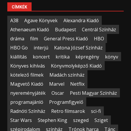
CÍMKÉK
A38
Agave Könyvek
Alexandra Kiadó
Athenaeum Kiadó
Budapest
Centrál Színház
dráma
film
General Press Kiadó
HBO
HBO Go
interjú
Katona József Színház
kiállítás
koncert
kritika
képregény
könyv
Könyves kihívás
Könyvmolyképző Kiadó
kötelező filmek
Madách színház
Magvető Kiadó
Marvel
Netflix
nyereményjáték
Oscar
Pesti Magyar Színház
programajánló
Programfigyelő
Radnóti Színház
Retro filmsarok
sci-fi
Star Wars
Stephen King
szeged
Sziget
szépirodalom
színház
Trónok harca
Tánc