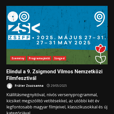
Esemény
Programajánló
Szeged
Elindul a 9. Zsigmond Vilmos Nemzetközi
Filmfesztivál
Fráter Zsuzsanna
29/05/2025
Kiállításmegnyitóval, nívós versenyprogrammal,
kicsiket megszólító vetítésekkel, az utóbbi két év
legfontosabb magyar filmjeivel, klasszikusokkal és új
kategóriával...