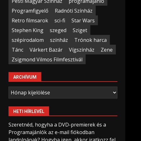
Pesti Magyar Színház
programajánló
Programfigyelő
Radnóti Színház
Retro filmsarok
sci-fi
Star Wars
Stephen King
szeged
Sziget
szépirodalom
színház
Trónok harca
Tánc
Várkert Bazár
Vígszínház
Zene
Zsigmond Vilmos Filmfesztivál
ARCHÍVUM
Archívum
HETI HÍRLEVÉL
Szeretnéd, hogyha a DVD-premierek és a
Programajánlók az e-mail fiókodban
landolnának? Hogyha igen, akkor iratkozz fel