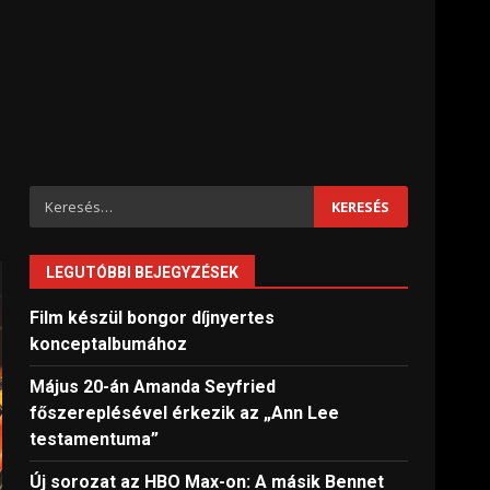
Keresés:
LEGUTÓBBI BEJEGYZÉSEK
Film készül bongor díjnyertes
konceptalbumához
Május 20-án Amanda Seyfried
főszereplésével érkezik az „Ann Lee
testamentuma”
Új sorozat az HBO Max-on: A másik Bennet