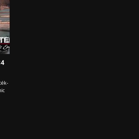
S4
ték-
ic