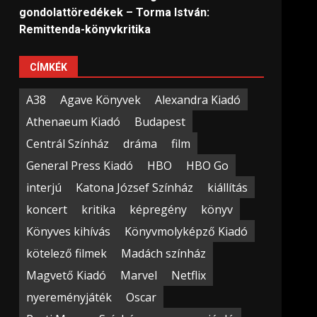
gondolattöredékek – Torma István:
Remittenda-könyvkritika
CÍMKÉK
A38
Agave Könyvek
Alexandra Kiadó
Athenaeum Kiadó
Budapest
Centrál Színház
dráma
film
General Press Kiadó
HBO
HBO Go
interjú
Katona József Színház
kiállítás
koncert
kritika
képregény
könyv
Könyves kihívás
Könyvmolyképző Kiadó
kötelező filmek
Madách színház
Magvető Kiadó
Marvel
Netflix
nyereményjáték
Oscar