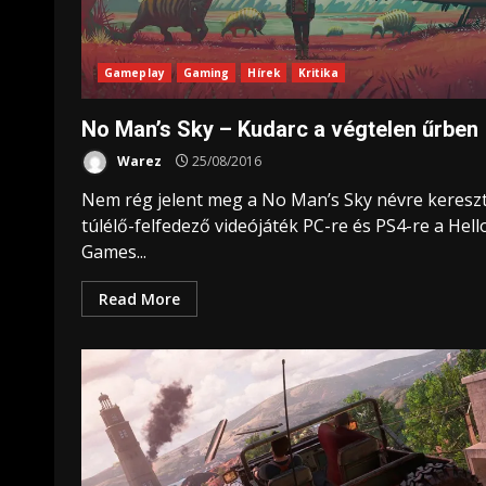
Gameplay
Gaming
Hírek
Kritika
No Man’s Sky – Kudarc a végtelen űrben
Warez
25/08/2016
Nem rég jelent meg a No Man’s Sky névre kereszt
túlélő-felfedező videójáték PC-re és PS4-re a Hell
Games...
Read More