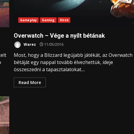
Gameplay
Gaming
Hírek
Overwatch – Vége a nyílt bétának
Warez
11/05/2016
elt
Most, hogy a Blizzard legújabb játékát, az Overwatch
o
bétáját egy nappal tovább élvezhettük, ideje
összeszedni a tapasztalatokat....
Read More