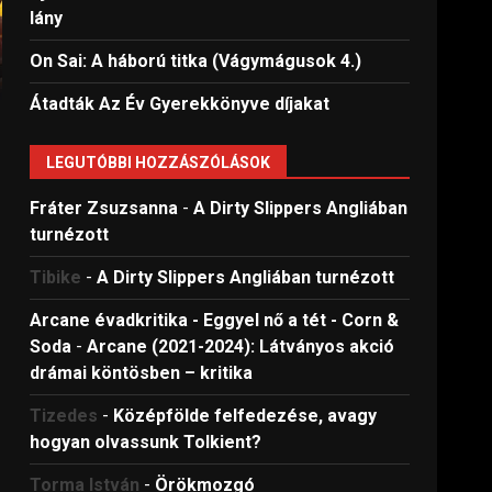
lány
On Sai: A ​háború titka (Vágymágusok 4.)
Átadták Az Év Gyerekkönyve díjakat
LEGUTÓBBI HOZZÁSZÓLÁSOK
Fráter Zsuzsanna
-
A Dirty Slippers Angliában
turnézott
Tibike
-
A Dirty Slippers Angliában turnézott
Arcane évadkritika - Eggyel nő a tét - Corn &
Soda
-
Arcane (2021-2024): Látványos akció
drámai köntösben – kritika
Tizedes
-
Középfölde felfedezése, avagy
hogyan olvassunk Tolkient?
Torma István
-
Örökmozgó