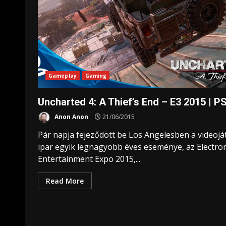
Gameplay
Gaming
Uncharted 4: A Thief’s End – E3 2015 | P
Anon Anon
21/06/2015
Pár napja fejeződött be Los Angelesben a videojá
ipar egyik legnagyobb éves eseménye, az Electron
Entertainment Expo 2015,...
Read More