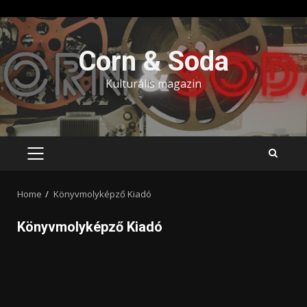
Skip
to
Corn & Soda
content
Kulturális magazin
PRIMARY
MENU
Home
Könyvmolyképző Kiadó
Könyvmolyképző Kiadó