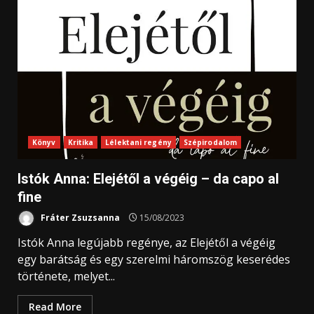
Könyv
Kritika
Lélektani regény
Szépirodalom
Istók Anna: Elejétől ​a végéig – da capo al
fine
Fráter Zsuzsanna
15/08/2023
Istók Anna legújabb regénye, az Elejétől a végéig
egy barátság és egy szerelmi háromszög keserédes
története, melyet...
Read More