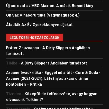
Új sorozat az HBO Max-on: A másik Bennet lány
On Sai: A ​háború titka (Vágymágusok 4.)
Átadták Az Év Gyerekkönyve díjakat
LEGUTÓBBI HOZZÁSZÓLÁSOK
Fráter Zsuzsanna
-
A Dirty Slippers Angliában
turnézott
Tibike
-
A Dirty Slippers Angliában turnézott
Arcane évadkritika - Eggyel nő a tét - Corn & Soda
-
Arcane (2021-2024): Látványos akció drámai
köntösben – kritika
Tizedes
-
Középfölde felfedezése, avagy hogyan
olvassunk Tolkient?