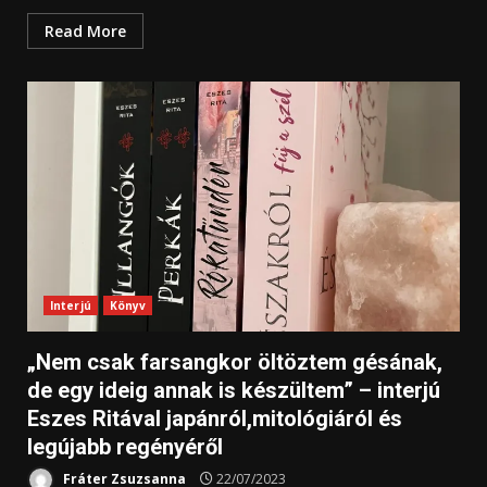
Read More
Interjú
Könyv
„Nem csak farsangkor öltöztem gésának,
de egy ideig annak is készültem” – interjú
Eszes Ritával japánról,mitológiáról és
legújabb regényéről
Fráter Zsuzsanna
22/07/2023