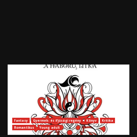
Fantasy
Gyermek- és ifjúsági regény
Könyv
Kritika
Romantikus
Young adult