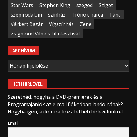
Star Wars
Stephen King
szeged
Sziget
szépirodalom
színház
Trónok harca
Tánc
Várkert Bazár
Vígszínház
Zene
Zsigmond Vilmos Filmfesztivál
ARCHÍVUM
Archívum
HETI HÍRLEVÉL
Szeretnéd, hogyha a DVD-premierek és a
Programajánlók az e-mail fiókodban landolnának?
Hogyha igen, akkor iratkozz fel heti hírlevelünkre!
Email