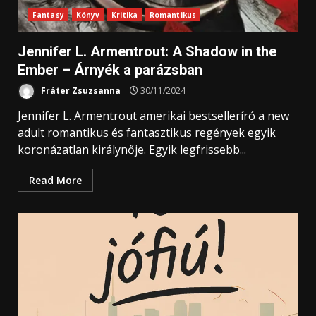
Fantasy
Könyv
Kritika
Romantikus
Jennifer L. Armentrout: A ​Shadow in the
Ember – Árnyék a parázsban
Fráter Zsuzsanna
30/11/2024
Jennifer L. Armentrout amerikai bestselleríró a new
adult romantikus és fantasztikus regények egyik
koronázatlan királynője. Egyik legfrissebb...
Read More