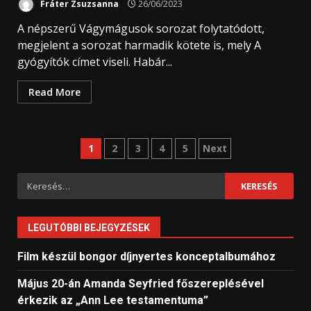
Fráter Zsuzsanna
26/06/2023
A népszerű Vágymágusok sorozat folytatódott,
megjelent a sorozat harmadik kötete is, mely A
gyógyítók címet viseli. Habár...
Read More
Bejegyzések
1
2
3
4
5
Next
lapozása
Keresés:
LEGUTÓBBI BEJEGYZÉSEK
Film készül bongor díjnyertes konceptalbumához
Május 20-án Amanda Seyfried főszereplésével
érkezik az „Ann Lee testamentuma”