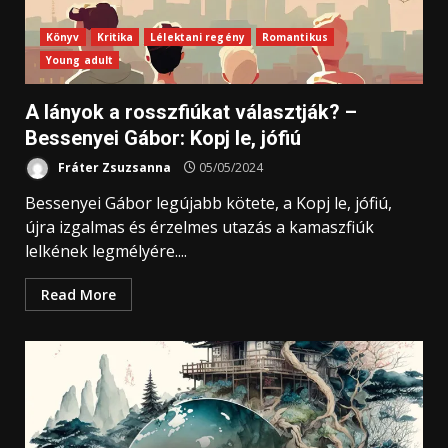
Könyv
Kritika
Lélektani regény
Romantikus
Young adult
A lányok a rosszfiúkat választják? –
Bessenyei Gábor: Kopj le, jófiú
Fráter Zsuzsanna
05/05/2024
Bessenyei Gábor legújabb kötete, a Kopj le, jófiú,
újra izgalmas és érzelmes utazás a kamaszfiúk
lelkének legmélyére....
Read More