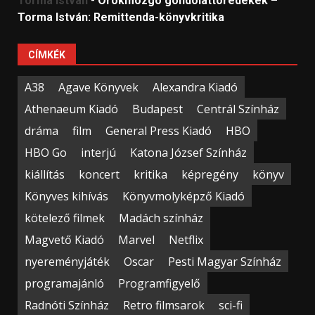
Torma István
-
Örökmozgó gondolattöredékek –
Torma István: Remittenda-könyvkritika
CÍMKÉK
A38
Agave Könyvek
Alexandra Kiadó
Athenaeum Kiadó
Budapest
Centrál Színház
dráma
film
General Press Kiadó
HBO
HBO Go
interjú
Katona József Színház
kiállítás
koncert
kritika
képregény
könyv
Könyves kihívás
Könyvmolyképző Kiadó
kötelező filmek
Madách színház
Magvető Kiadó
Marvel
Netflix
nyereményjáték
Oscar
Pesti Magyar Színház
programajánló
Programfigyelő
Radnóti Színház
Retro filmsarok
sci-fi