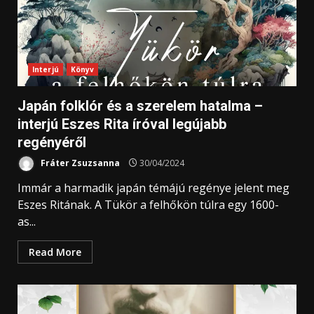
Interjú
Könyv
Japán folklór és a szerelem hatalma –
interjú Eszes Rita íróval legújabb
regényéről
Fráter Zsuzsanna
30/04/2024
Immár a harmadik japán témájú regénye jelent meg
Eszes Ritának. A Tükör a felhőkön túlra egy 1600-
as...
Read More