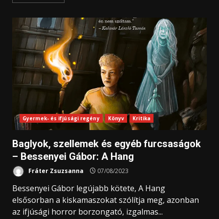
Gyermek- és ifjúsági regény
Könyv
Kritika
Baglyok, szellemek és egyéb furcsaságok
– Bessenyei Gábor: A Hang
Fráter Zsuzsanna
07/08/2023
Bessenyei Gábor legújabb kötete, A Hang
elsősorban a kiskamaszokat szólítja meg, azonban
az ifjúsági horror borzongató, izgalmas...