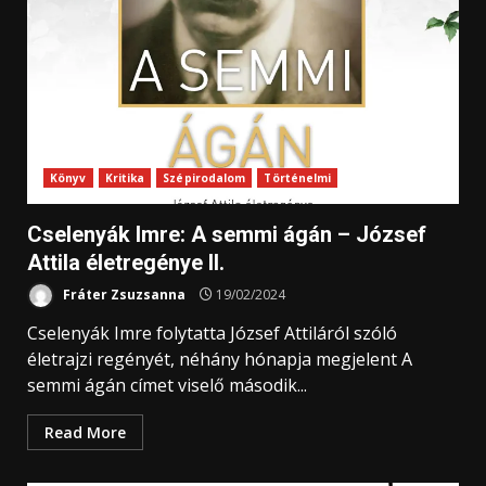
Könyv
Kritika
Szépirodalom
Történelmi
Cselenyák Imre: A ​semmi ágán – József
Attila életregénye II.
Fráter Zsuzsanna
19/02/2024
Cselenyák Imre folytatta József Attiláról szóló
életrajzi regényét, néhány hónapja megjelent A
semmi ágán címet viselő második...
Read More