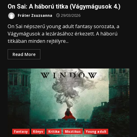
On Sai: A ​háború titka (Vágymágusok 4.)
Fráter Zsuzsanna
29/03/2026
On Sai népszerű young adult fantasy sorozata, a
Vágymágusok a lezárásához érkezett. A háború
titkában minden rejtélyre...
Read More
Fantasy
Könyv
Kritika
Misztikus
Young adult