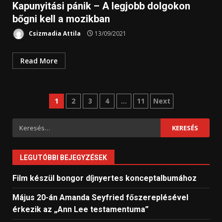
Kapunyitási pánik – A legjobb dolgokon
bőgni kell a mozikban
Csizmadia Attila
13/09/2021
Read More
Bejegyzések
1
2
3
4
…
11
Next
lapozása
Keresés:
LEGUTÓBBI BEJEGYZÉSEK
Film készül bongor díjnyertes konceptalbumához
Május 20-án Amanda Seyfried főszereplésével
érkezik az „Ann Lee testamentuma”