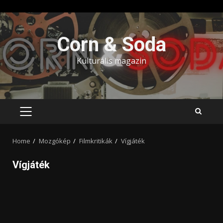
Skip
to
Corn & Soda
content
Kulturális magazin
PRIMARY
MENU
Home
Mozgókép
Filmkritikák
Vígjáték
Vígjáték