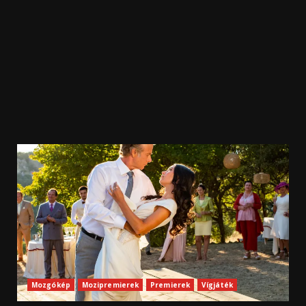
Mozgókép
Mozipremierek
Premierek
Vígjáték