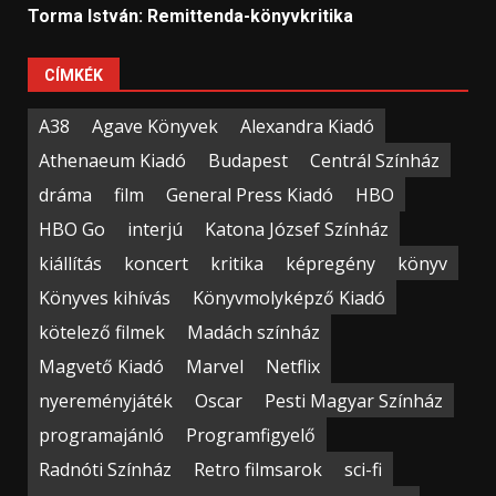
Torma István: Remittenda-könyvkritika
CÍMKÉK
A38
Agave Könyvek
Alexandra Kiadó
Athenaeum Kiadó
Budapest
Centrál Színház
dráma
film
General Press Kiadó
HBO
HBO Go
interjú
Katona József Színház
kiállítás
koncert
kritika
képregény
könyv
Könyves kihívás
Könyvmolyképző Kiadó
kötelező filmek
Madách színház
Magvető Kiadó
Marvel
Netflix
nyereményjáték
Oscar
Pesti Magyar Színház
programajánló
Programfigyelő
Radnóti Színház
Retro filmsarok
sci-fi