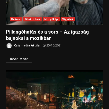
Dráma
Filmkritikák
Mozgókép
Vígjáték
Pillangóhatás és a sors – Az igazság
bajnokai a mozikban
Csizmadia Attila
25/10/2021
Read More