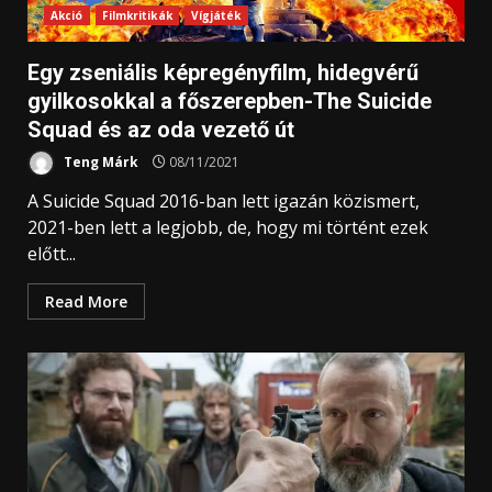
Akció
Filmkritikák
Vígjáték
Egy zseniális képregényfilm, hidegvérű
gyilkosokkal a főszerepben-The Suicide
Squad és az oda vezető út
Teng Márk
08/11/2021
A Suicide Squad 2016-ban lett igazán közismert,
2021-ben lett a legjobb, de, hogy mi történt ezek
előtt...
Read More