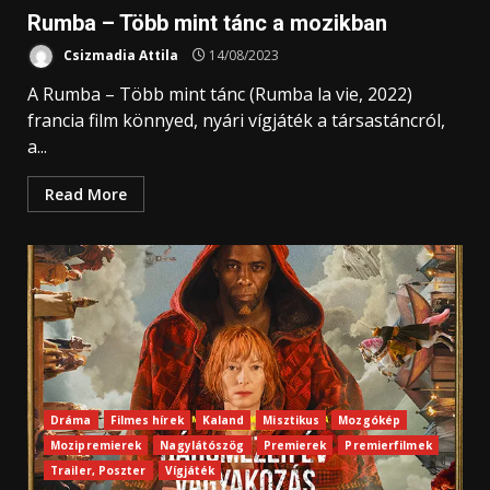
Rumba – Több mint tánc a mozikban
Csizmadia Attila
14/08/2023
A Rumba – Több mint tánc (Rumba la vie, 2022)
francia film könnyed, nyári vígjáték a társastáncról,
a...
Read More
Dráma
Filmes hírek
Kaland
Misztikus
Mozgókép
Mozipremierek
Nagylátószög
Premierek
Premierfilmek
Trailer, Poszter
Vígjáték