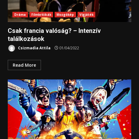
Dráma
Filmkritikák
Mozgókép
Vígjáték
Csak francia valóság? – Intenzív
találkozások
Csizmadia Attila
01/04/2022
Read More