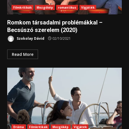
Filmkritikák
Mozgókép
romantikus
Vígjáték
Romkom társadalmi problémákkal –
Becsúszó szerelem (2020)
Szokolay Dávid
02/10/2021
Read More
Dráma
Filmkritikák
Mozgókép
Vígjáték