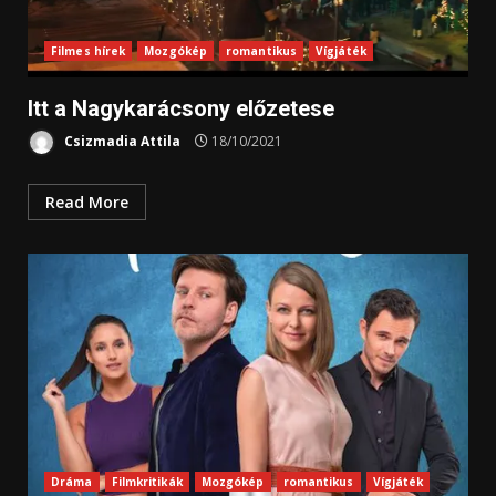
Filmes hírek
Mozgókép
romantikus
Vígjáték
Itt a Nagykarácsony előzetese
Csizmadia Attila
18/10/2021
Read More
Dráma
Filmkritikák
Mozgókép
romantikus
Vígjáték