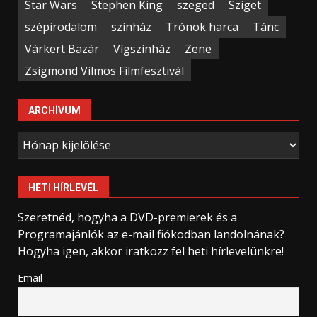
Star Wars
Stephen King
szeged
Sziget
szépirodalom
színház
Trónok harca
Tánc
Várkert Bazár
Vígszínház
Zene
Zsigmond Vilmos Filmfesztivál
ARCHÍVUM
Archívum
HETI HÍRLEVÉL
Szeretnéd, hogyha a DVD-premierek és a
Programajánlók az e-mail fiókodban landolnának?
Hogyha igen, akkor iratkozz fel heti hírlevelünkre!
Email