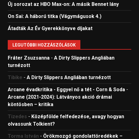
Új sorozat az HBO Max-on: A másik Bennet lány
On Sai: A ​háború titka (Vágymágusok 4.)
Átadták Az Év Gyerekkönyve díjakat
LEGUTÓBBI HOZZÁSZÓLÁSOK
Fráter Zsuzsanna
-
A Dirty Slippers Angliában
turnézott
Tibike
-
A Dirty Slippers Angliában turnézott
Arcane évadkritika - Eggyel nő a tét - Corn & Soda
-
Arcane (2021-2024): Látványos akció drámai
köntösben – kritika
Tizedes
-
Középfölde felfedezése, avagy hogyan
olvassunk Tolkient?
Torma István
-
Örökmozgó gondolattöredékek –