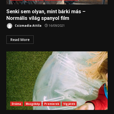
Senki sem olyan, mint bárki más –
Normális világ spanyol film
Csizmadia Attila
16/09/2021
Read More
Dráma
Mozgókép
Premierek
Vígjáték