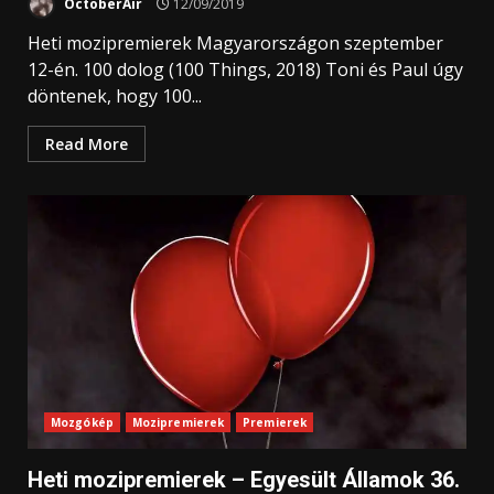
OctoberAir
12/09/2019
Heti mozipremierek Magyarországon szeptember
12-én. 100 dolog (100 Things, 2018) Toni és Paul úgy
döntenek, hogy 100...
Read More
Mozgókép
Mozipremierek
Premierek
Heti mozipremierek – Egyesült Államok 36.