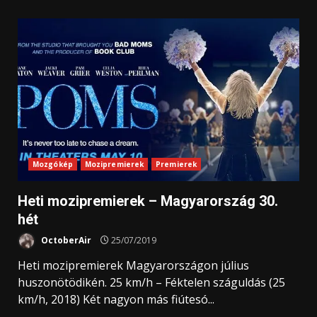
Mozgókép
Mozipremierek
Premierek
Heti mozipremierek – Magyarország 30.
hét
OctoberAir
25/07/2019
Heti mozipremierek Magyarországon július
huszonötödikén. 25 km/h – Féktelen száguldás (25
km/h, 2018) Két nagyon más fiútesó...