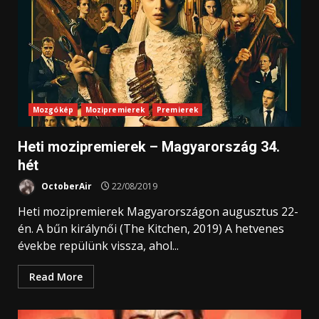
Mozgókép
Mozipremierek
Premierek
Heti mozipremierek – Magyarország 34.
hét
OctoberAir
22/08/2019
Heti mozipremierek Magyarországon augusztus 22-
én. A bűn királynői (The Kitchen, 2019) A hetvenes
évekbe repülünk vissza, ahol...
Read More