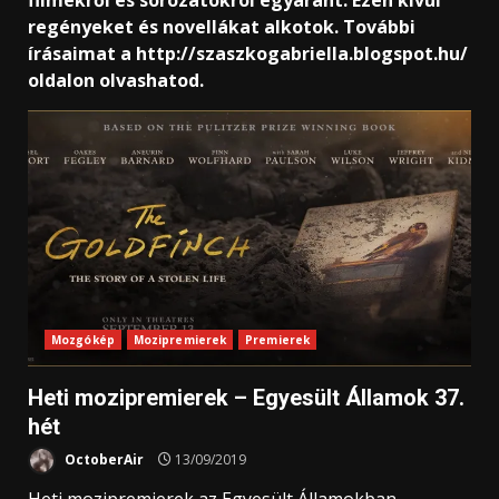
filmekről és sorozatokról egyaránt. Ezen kívül
regényeket és novellákat alkotok. További
írásaimat a http://szaszkogabriella.blogspot.hu/
oldalon olvashatod.
Mozgókép
Mozipremierek
Premierek
Heti mozipremierek – Egyesült Államok 37.
hét
OctoberAir
13/09/2019