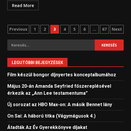
Read More
Bejegyzések
Previous
1
2
3
4
5
6
…
67
Next
lapozása
Keresés:
LEGUTÓBBI BEJEGYZÉSEK
Film készül bongor díjnyertes konceptalbumához
Május 20-án Amanda Seyfried főszereplésével
érkezik az „Ann Lee testamentuma”
Új sorozat az HBO Max-on: A másik Bennet lány
On Sai: A ​háború titka (Vágymágusok 4.)
Átadták Az Év Gyerekkönyve díjakat