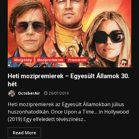
Mozgókép
Mozipremierek
Premierek
Heti mozipremierek – Egyesült Államok 30.
hét
OctoberAir
26/07/2019
Heti mozipremierek az Egyesült Államokban július
huszonhatodikán. Once Upon a Time… in Hollywood
(2019) Egy elfeledett tévészínész...
Read More