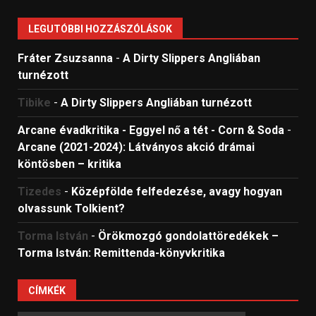
LEGUTÓBBI HOZZÁSZÓLÁSOK
Fráter Zsuzsanna
-
A Dirty Slippers Angliában
turnézott
Tibike
-
A Dirty Slippers Angliában turnézott
Arcane évadkritika - Eggyel nő a tét - Corn & Soda
-
Arcane (2021-2024): Látványos akció drámai
köntösben – kritika
Tizedes
-
Középfölde felfedezése, avagy hogyan
olvassunk Tolkient?
Torma István
-
Örökmozgó gondolattöredékek –
Torma István: Remittenda-könyvkritika
CÍMKÉK