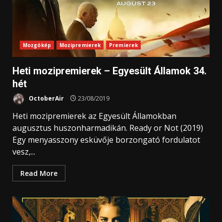
Mozgókép
Mozipremierek
Premierek
Heti mozipremierek – Egyesült Államok 34.
hét
OctoberAir
23/08/2019
Heti mozipremierek az Egyesült Államokban
augusztus huszonharmadikán. Ready or Not (2019)
Egy menyasszony esküvője borzongató fordulatot
vesz,...
Read More