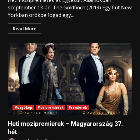
Heti mozipremierek az Egyesült Államokban
szeptember 13-án. The Goldfinch (2019) Egy fiút New
Yorkban örökbe fogad egy...
Read More
Mozgókép
Mozipremierek
Premierek
Heti mozipremierek – Magyarország 37.
hét