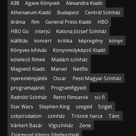
A38
Agave Könyvek
Alexandra Kiadó
Athenaeum Kiadó
Budapest
Centrál Színház
dráma
film
General Press Kiadó
HBO
HBO Go
interjú
Katona József Színház
kiállítás
koncert
kritika
képregény
könyv
Könyves kihívás
Könyvmolyképző Kiadó
kötelező filmek
Madách színház
Magvető Kiadó
Marvel
Netflix
nyereményjáték
Oscar
Pesti Magyar Színház
programajánló
Programfigyelő
Radnóti Színház
Retro filmsarok
sci-fi
Star Wars
Stephen King
szeged
Sziget
szépirodalom
színház
Trónok harca
Tánc
Várkert Bazár
Vígszínház
Zene
Zsigmond Vilmos Filmfesztivál