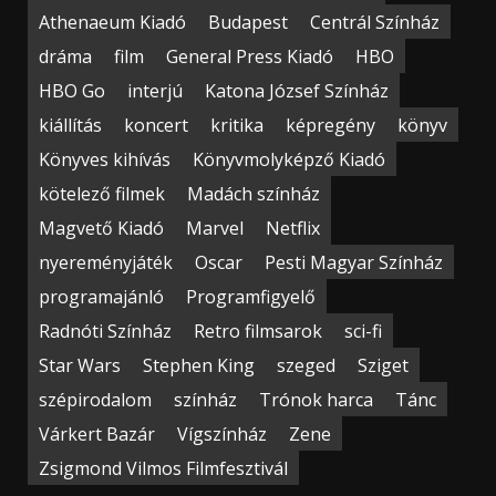
Athenaeum Kiadó
Budapest
Centrál Színház
dráma
film
General Press Kiadó
HBO
HBO Go
interjú
Katona József Színház
kiállítás
koncert
kritika
képregény
könyv
Könyves kihívás
Könyvmolyképző Kiadó
kötelező filmek
Madách színház
Magvető Kiadó
Marvel
Netflix
nyereményjáték
Oscar
Pesti Magyar Színház
programajánló
Programfigyelő
Radnóti Színház
Retro filmsarok
sci-fi
Star Wars
Stephen King
szeged
Sziget
szépirodalom
színház
Trónok harca
Tánc
Várkert Bazár
Vígszínház
Zene
Zsigmond Vilmos Filmfesztivál