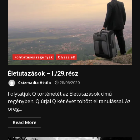
Folytatásos regények
Olvass el!
Életutazások – I./29.rész
Csizmadia Attila
28/06/2020
Folytatjuk Q történetét az Életutazások című
regényben. Q útjai Q két évet töltött el tanulással. Az
öreg...
Read More