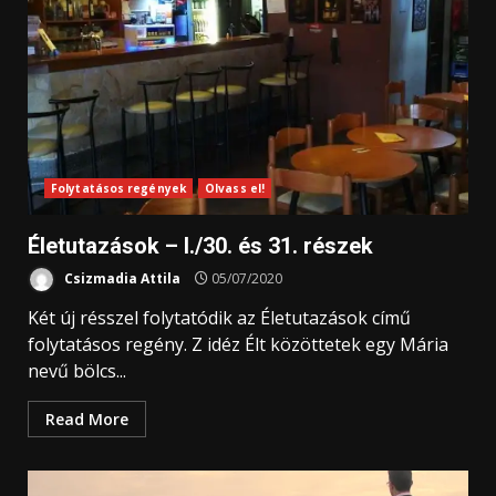
Folytatásos regények
Olvass el!
Életutazások – I./30. és 31. részek
Csizmadia Attila
05/07/2020
Két új résszel folytatódik az Életutazások című
folytatásos regény. Z idéz Élt közöttetek egy Mária
nevű bölcs...
Read More