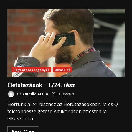
Folytatásos regények
Olvass el!
Életutazások – I./24. rész
Csizmadia Attila
11/06/2020
Elértünk a 24. részhez az Életutazásokban. M és Q
telefonbeszélgetése Amikor azon az estén M
elköszönt a...
Read More