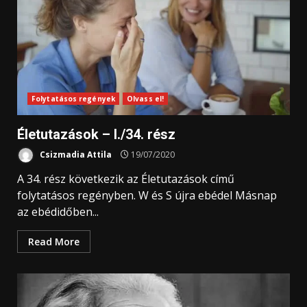
Folytatásos regények
Olvass el!
Életutazások – I./34. rész
Csizmadia Attila
19/07/2020
A 34. rész következik az Életutazások című
folytatásos regényben. W és S újra ebédel Másnap
az ebédidőben...
Read More