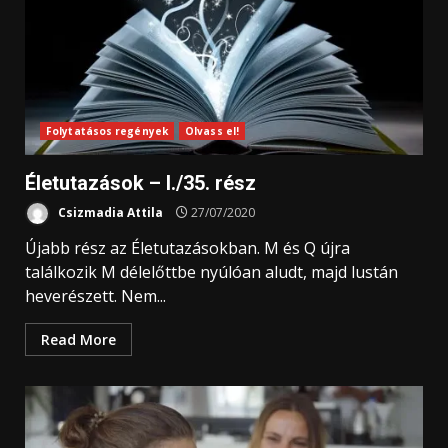
Folytatásos regények
Olvass el!
Életutazások – I./35. rész
Csizmadia Attila
27/07/2020
Újabb rész az Életutazásokban. M és Q újra
találkozik M délelőttbe nyúlóan aludt, majd lustán
heverészett. Nem...
Read More