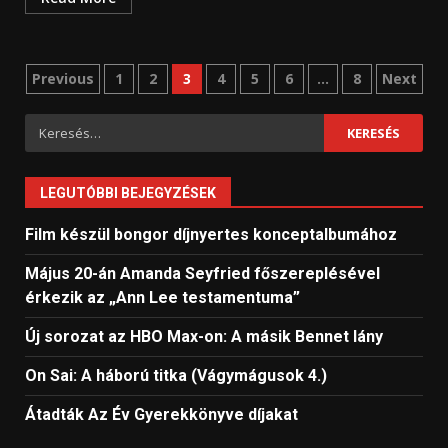
Bejegyzések
Previous
1
2
3
4
5
6
…
8
Next
lapozása
Keresés:
LEGUTÓBBI BEJEGYZÉSEK
Film készül bongor díjnyertes konceptalbumához
Május 20-án Amanda Seyfried főszereplésével
érkezik az „Ann Lee testamentuma”
Új sorozat az HBO Max-on: A másik Bennet lány
On Sai: A ​háború titka (Vágymágusok 4.)
Átadták Az Év Gyerekkönyve díjakat