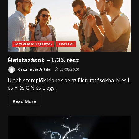
Folytatásos regények
Olvass el!
Életutazások – I./36. rész
Csizmadia Attila
03/08/2020
Újabb szereplők lépnek be az Életutazásokba. N és L
és H és G N és L egy...
Read More