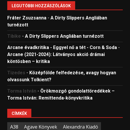
LEGUTÓBBI HOZZÁSZÓLÁSOK
Fráter Zsuzsanna
-
A Dirty Slippers Angliában
turnézott
Tibike
-
A Dirty Slippers Angliában turnézott
Arcane évadkritika - Eggyel nő a tét - Corn & Soda
-
Arcane (2021-2024): Látványos akció drámai
köntösben – kritika
Tizedes
-
Középfölde felfedezése, avagy hogyan
olvassunk Tolkient?
Torma István
-
Örökmozgó gondolattöredékek –
Torma István: Remittenda-könyvkritika
CÍMKÉK
A38
Agave Könyvek
Alexandra Kiadó