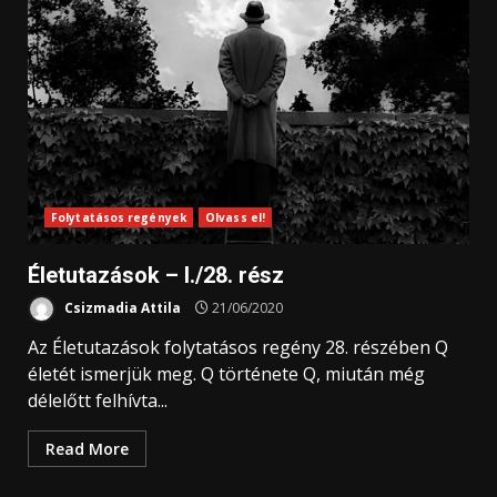
Folytatásos regények
Olvass el!
Életutazások – I./28. rész
Csizmadia Attila
21/06/2020
Az Életutazások folytatásos regény 28. részében Q
életét ismerjük meg. Q története Q, miután még
délelőtt felhívta...
Read More