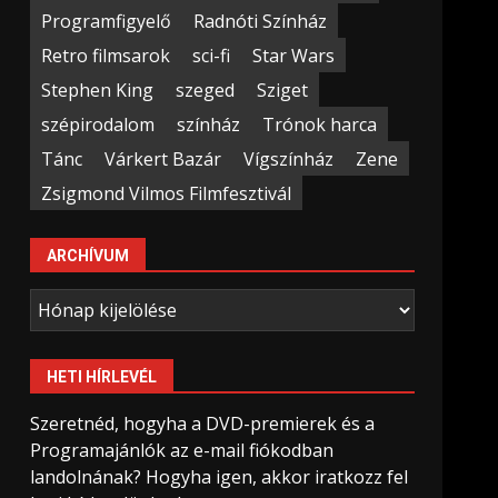
Programfigyelő
Radnóti Színház
Retro filmsarok
sci-fi
Star Wars
Stephen King
szeged
Sziget
szépirodalom
színház
Trónok harca
Tánc
Várkert Bazár
Vígszínház
Zene
Zsigmond Vilmos Filmfesztivál
ARCHÍVUM
Archívum
HETI HÍRLEVÉL
Szeretnéd, hogyha a DVD-premierek és a
Programajánlók az e-mail fiókodban
landolnának? Hogyha igen, akkor iratkozz fel