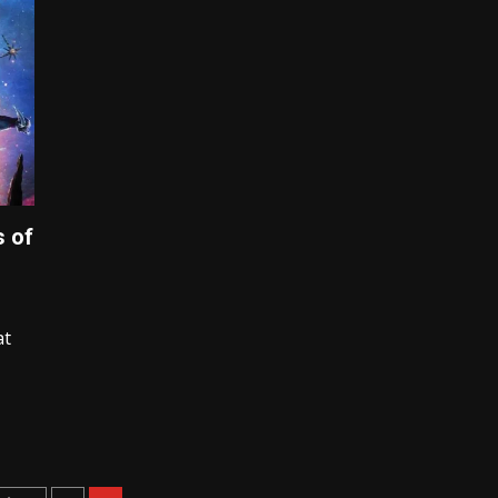
s of
at