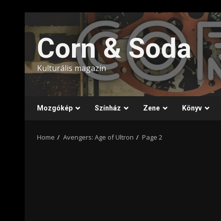
Skip
to
Corn & Soda
content
Kulturális magazin
Mozgókép
Színház
Zene
Könyv
Home
Avengers: Age of Ultron
Page 2