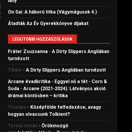
lány
On Sai: A ​háború titka (Vágymágusok 4.)
Átadták Az Év Gyerekkönyve díjakat
LEGUTÓBBI HOZZÁSZÓLÁSOK
Fráter Zsuzsanna
-
A Dirty Slippers Angliában
turnézott
Tibike
-
A Dirty Slippers Angliában turnézott
Arcane évadkritika - Eggyel nő a tét - Corn &
Soda
-
Arcane (2021-2024): Látványos akció
drámai köntösben – kritika
Tizedes
-
Középfölde felfedezése, avagy
hogyan olvassunk Tolkient?
Torma István
-
Örökmozgó