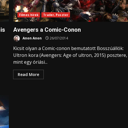
Filmes hírek
Trailer, Poszter
is
Avengers a Comic-Conon
Anon Anon
26/07/2014
Kicsit olyan a Comic-conon bemutatott Bosszúállók:
Ultron kora (Avengers: Age of ultron, 2015) posztere,
mint egy óriási...
Read More