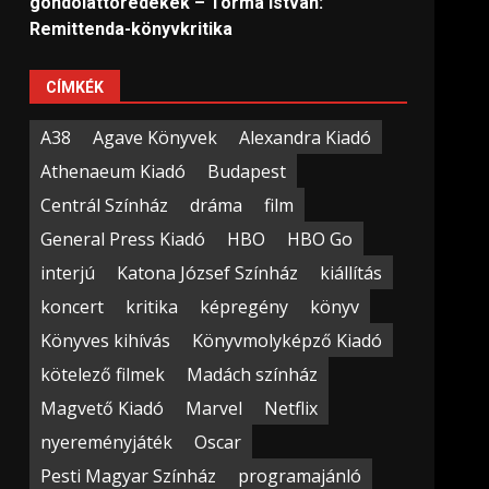
gondolattöredékek – Torma István:
Remittenda-könyvkritika
CÍMKÉK
A38
Agave Könyvek
Alexandra Kiadó
Athenaeum Kiadó
Budapest
Centrál Színház
dráma
film
General Press Kiadó
HBO
HBO Go
interjú
Katona József Színház
kiállítás
koncert
kritika
képregény
könyv
Könyves kihívás
Könyvmolyképző Kiadó
kötelező filmek
Madách színház
Magvető Kiadó
Marvel
Netflix
nyereményjáték
Oscar
Pesti Magyar Színház
programajánló