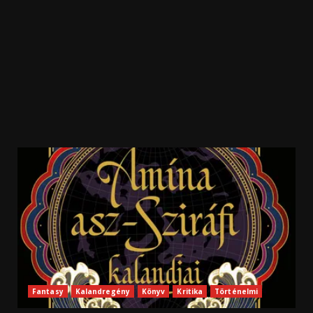
Fantasy
Kalandregény
Könyv
Kritika
Történelmi