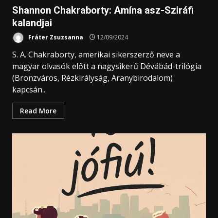
Shannon Chakraborty: Amína ​asz-Sziráfi
kalandjai
Fráter Zsuzsanna
12/09/2024
S. A. Chakraborty, amerikai sikerszerző neve a
magyar olvasók előtt a nagysikerű Dévábád-trilógia
(Bronzváros, Rézkirályság, Aranybirodalom)
kapcsán...
Read More