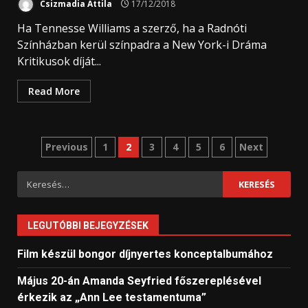
Csizmadia Attila
17/12/2018
Ha Tennesse Williams a szerző, ha a Radnóti
Színházban kerül színpadra a New York-i Dráma
Kritikusok díját...
Read More
Bejegyzések
Previous
1
2
3
4
5
6
Next
lapozása
Keresés:
LEGUTÓBBI BEJEGYZÉSEK
Film készül bongor díjnyertes konceptalbumához
Május 20-án Amanda Seyfried főszereplésével
érkezik az „Ann Lee testamentuma”