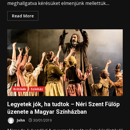
meghallgatva kérésüket elmenjünk mellettük....
Read More
Kritikák
Színház
Legyetek jók, ha tudtok – Néri Szent Fülöp
üzenete a Magyar Színházban
John
30/01/2019