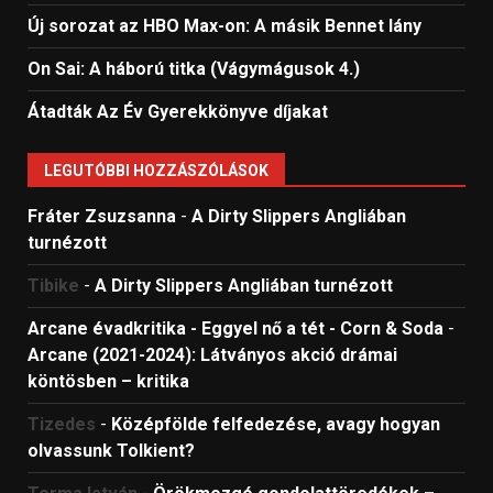
Új sorozat az HBO Max-on: A másik Bennet lány
On Sai: A ​háború titka (Vágymágusok 4.)
Átadták Az Év Gyerekkönyve díjakat
LEGUTÓBBI HOZZÁSZÓLÁSOK
Fráter Zsuzsanna
-
A Dirty Slippers Angliában
turnézott
Tibike
-
A Dirty Slippers Angliában turnézott
Arcane évadkritika - Eggyel nő a tét - Corn & Soda
-
Arcane (2021-2024): Látványos akció drámai
köntösben – kritika
Tizedes
-
Középfölde felfedezése, avagy hogyan
olvassunk Tolkient?