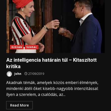
Kritikák
Színház
Az intelligencia határain túl – Kitaszított
kritika
John
27/09/2019
Akadnak témák, amelyek közös emberi élmények,
mindenki átéli őket kisebb-nagyobb intenzitással:
ilyen a szerelem, a csalódás, az...
Read More