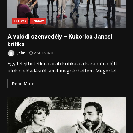
Kritikák
Színház
A valódi szenvedély – Kukorica Jancsi
kritika
John
27/03/2020
Egy felejthetetlen darab kritikája a karantén előtti
utolsó előadásról, amit megnézhettem. Megérte!
Read More