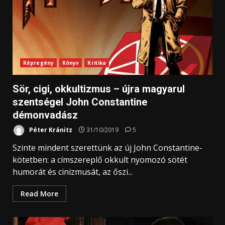
Képregény
Könyv
Kritika
Sör, cigi, okkultizmus – újra magyarul
szentségel John Constantine
démonvadász
Péter Kránitz
31/10/2019
5
Szinte mindent szerettünk az új John Constantine-
kötetben: a címszereplő okkult nyomozó sötét
humorát és cinizmusát, az őszi...
Read More