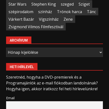
Star Wars
Stephen King
szeged
Sziget
szépirodalom
színház
Trónok harca
Tánc
Várkert Bazár
Vígszínház
Zene
Zsigmond Vilmos Filmfesztivál
ARCHÍVUM
Archívum
HETI HÍRLEVÉL
Szeretnéd, hogyha a DVD-premierek és a
Programajánlók az e-mail fiókodban landolnának?
Hogyha igen, akkor iratkozz fel heti hírlevelünkre!
Email