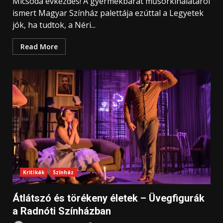
Micsoda évkezdés! A gyermekbarát műsorkínálatáról
ismert Magyar Színház palettája ezúttal a Legyetek
jók, ha tudtok, a Néri...
Read More
Kritikák
Színház
Átlátszó és törékeny életek – Üvegfigurák
a Radnóti Színházban