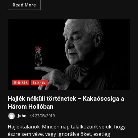
Read More
Kritikák
Színház
Hajlék nélküli történetek – Kakaóscsiga a
Három Hollóban
John
27/05/2019
Hajléktalanok. Minden nap találkozunk velük, hogy
észre sem véve, vagy ignorálva őket, esetleg