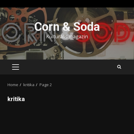
Skip
to
Corn & Soda
content
Kulturális magazin
PRIMARY
MENU
Home
kritika
Page 2
kritika