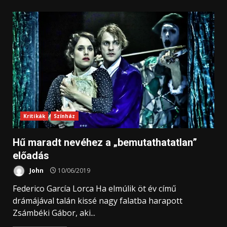
Kritikák
Színház
Hű maradt nevéhez a „bemutathatatlan”
előadás
John
10/06/2019
Federico García Lorca Ha elmúlik öt év című
drámájával talán kissé nagy falatba harapott
Zsámbéki Gábor, aki...