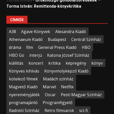
Torma István
-
Örökmozgó gondolattöredékek –
Torma István: Remittenda-könyvkritika
CÍMKÉK
A38
Agave Könyvek
Alexandra Kiadó
Athenaeum Kiadó
Budapest
Centrál Színház
dráma
film
General Press Kiadó
HBO
HBO Go
interjú
Katona József Színház
kiállítás
koncert
kritika
képregény
könyv
Könyves kihívás
Könyvmolyképző Kiadó
kötelező filmek
Madách színház
Magvető Kiadó
Marvel
Netflix
nyereményjáték
Oscar
Pesti Magyar Színház
programajánló
Programfigyelő
Radnóti Színház
Retro filmsarok
sci-fi