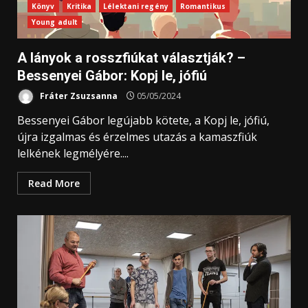
Könyv
Kritika
Lélektani regény
Romantikus
Young adult
A lányok a rosszfiúkat választják? –
Bessenyei Gábor: Kopj le, jófiú
Fráter Zsuzsanna
05/05/2024
Bessenyei Gábor legújabb kötete, a Kopj le, jófiú,
újra izgalmas és érzelmes utazás a kamaszfiúk
lelkének legmélyére....
Read More