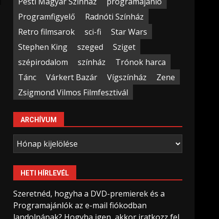
Pesti Magyar Színház
programajánló
Programfigyelő
Radnóti Színház
Retro filmsarok
sci-fi
Star Wars
Stephen King
szeged
Sziget
szépirodalom
színház
Trónok harca
Tánc
Várkert Bazár
Vígszínház
Zene
Zsigmond Vilmos Filmfesztivál
ARCHÍVUM
Archívum
HETI HÍRLEVÉL
Szeretnéd, hogyha a DVD-premierek és a
Programajánlók az e-mail fiókodban
landolnának? Hogyha igen, akkor iratkozz fel