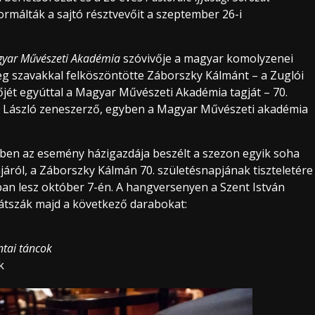
ormálták a sajtó résztvevőit a szeptember 26-i
yar Művészeti Akadémia
szóvivője a magyar komolyzenei
eg szavakkal felköszöntötte Záborszky Kálmánt – a Zuglói
jét egyúttal a Magyar Művészeti Akadémia tagját – 70.
y László zeneszerző, egyben a Magyar Művészeti akadémia
ben az esemény házigazdája beszélt a szezon egyik soha
ról, a Záborszky Kálmán 70. születésnapjának tiszteletére
an lesz október 7-én. A hangversenyen a Szent István
átszák majd a következő darabokat:
tai táncok
k