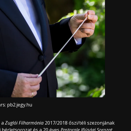
rs: pb2.jegy.hu
, a
Zuglói Filharmónia
2017/2018 őszi/téli szezonjának
 bérletsorozat és a 20 éves
Pastorale Ifjúsági Sorozat