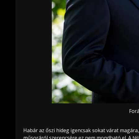
Forá
Habár az őszi hideg igencsak sokat várat magára
műsoráról szerencsére ez nem mondható el. A téli