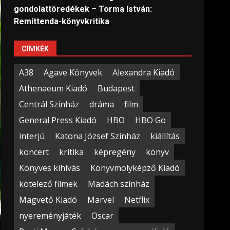
gondolattöredékek – Torma István:
Remittenda-könyvkritika
CÍMKÉK
A38
Agave Könyvek
Alexandra Kiadó
Athenaeum Kiadó
Budapest
Centrál Színház
dráma
film
General Press Kiadó
HBO
HBO Go
interjú
Katona József Színház
kiállítás
koncert
kritika
képregény
könyv
Könyves kihívás
Könyvmolyképző Kiadó
kötelező filmek
Madách színház
Magvető Kiadó
Marvel
Netflix
nyereményjáték
Oscar