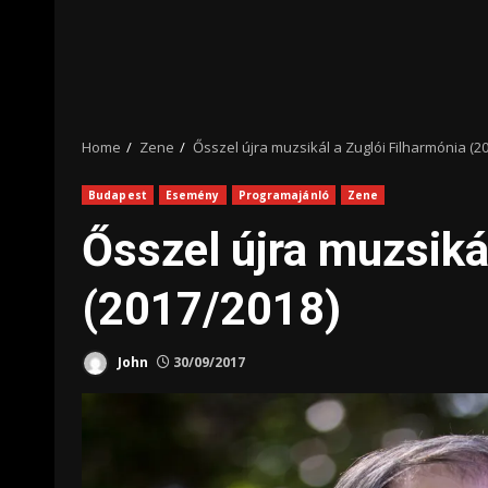
Home
Zene
Ősszel újra muzsikál a Zuglói Filharmónia (2
Budapest
Esemény
Programajánló
Zene
Ősszel újra muzsiká
(2017/2018)
John
30/09/2017