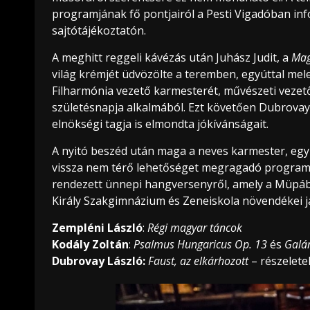
programjának fő pontjairól a Pesti Vigadóban inf
sajtótájékoztatón.
A meghitt reggeli kávézás után Juhász Judit, a
Mag
világ krémjét üdvözölte a teremben, egyúttal mel
Filharmónia vezető karmesterét, művészeti vezető
születésnapja alkalmából. Ezt követően Dubrova
elnökségi tagja is elmondta jókívánságait.
A nyitó beszéd után maga a neves karmester, egy
vissza nem térő lehetőséget megragadó programjá
rendezett ünnepi hangversenyről, amely a Müpáb
Király Szakgimnázium és Zeneiskola növendékei j
Zempléni László
:
Régi magyar táncok
Kodály Zoltán
:
Psalmus Hungaricus Op. 13
és
Galán
Dubrovay László:
Faust, az elkárhozott
– részelete