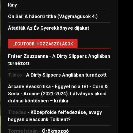
lány
On Sai: A ​háború titka (Vágymágusok 4.)
Átadták Az Év Gyerekkönyve díjakat
LEGUTÓBBI HOZZÁSZÓLÁSOK
Fráter Zsuzsanna
-
A Dirty Slippers Angliában
turnézott
Tibike
-
A Dirty Slippers Angliában turnézott
Arcane évadkritika - Eggyel nő a tét - Corn &
Soda
-
Arcane (2021-2024): Látványos akció
drámai köntösben – kritika
Tizedes
-
Középfölde felfedezése, avagy
hogyan olvassunk Tolkient?
Torma István
-
Örökmozgó