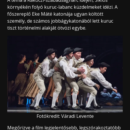
környékén folyó kuruc-labanc küzdelmeket idézi. A
főszereplő Eke Máté katonája ugyan költött
személy, de számos jobbágykatonából lett kuruc
tiszt történelmi alakját ötvözi egybe.
Fotókredit: Váradi Levente
Megőrizve a film legjelentősebb, legszórakoztatóbb