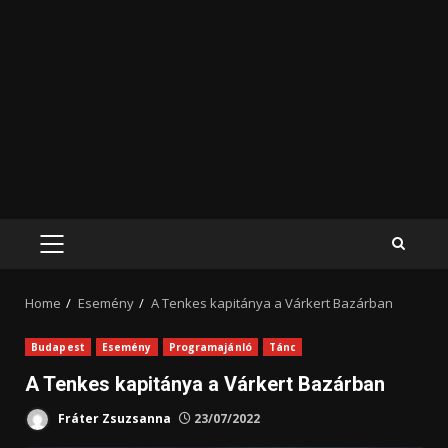
PRIMARY
MENU
Home
Esemény
A Tenkes kapitánya a Várkert Bazárban
Budapest
Esemény
Programajánló
Tánc
A Tenkes kapitánya a Várkert Bazárban
Fráter Zsuzsanna
23/07/2022