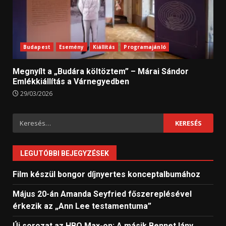
Budapest
Esemény
Kiállítás
Programajánló
Megnyílt a „Budára költöztem” – Márai Sándor
Emlékkiállítás a Várnegyedben
29/03/2026
Keresés:
LEGUTÓBBI BEJEGYZÉSEK
Film készül bongor díjnyertes konceptalbumához
Május 20-án Amanda Seyfried főszereplésével
érkezik az „Ann Lee testamentuma”
Új sorozat az HBO Max-on: A másik Bennet lány