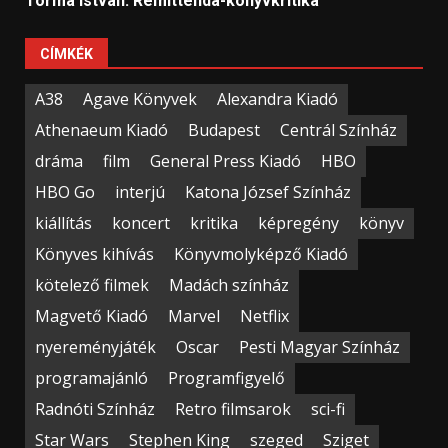
Torma István: Remittenda-könyvkritika
CÍMKÉK
A38
Agave Könyvek
Alexandra Kiadó
Athenaeum Kiadó
Budapest
Centrál Színház
dráma
film
General Press Kiadó
HBO
HBO Go
interjú
Katona József Színház
kiállítás
koncert
kritika
képregény
könyv
Könyves kihívás
Könyvmolyképző Kiadó
kötelező filmek
Madách színház
Magvető Kiadó
Marvel
Netflix
nyereményjáték
Oscar
Pesti Magyar Színház
programajánló
Programfigyelő
Radnóti Színház
Retro filmsarok
sci-fi
Star Wars
Stephen King
szeged
Sziget