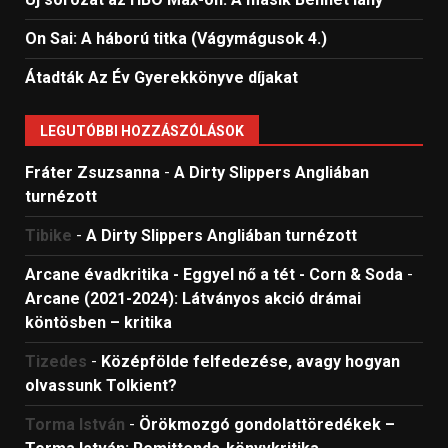
On Sai: A ​háború titka (Vágymágusok 4.)
Átadták Az Év Gyerekkönyve díjakat
LEGUTÓBBI HOZZÁSZÓLÁSOK
Fráter Zsuzsanna
-
A Dirty Slippers Angliában
turnézott
Tibike
-
A Dirty Slippers Angliában turnézott
Arcane évadkritika - Eggyel nő a tét - Corn & Soda
-
Arcane (2021-2024): Látványos akció drámai
köntösben – kritika
Tizedes
-
Középfölde felfedezése, avagy hogyan
olvassunk Tolkient?
Torma István
-
Örökmozgó gondolattöredékek –