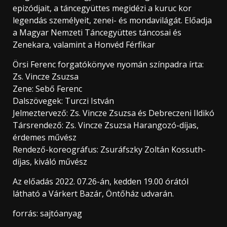
epizódjait, a táncegyüttes megidézi a kuruc kor
legendás személyeit, zenei- és mondavilágát. Előadja
a Magyar Nemzeti Táncegyüttes táncosai és
Zenekara, valamint a Honvéd Férfikar
Örsi Ferenc forgatókönyve nyomán színpadra írta:
Zs. Vincze Zsuzsa
Zene: Sebő Ferenc
Dalszövegek: Turczi István
Jelmeztervező: Zs. Vincze Zsuzsa és Debreczeni Ildikó
Társrendező: Zs. Vincze Zsuzsa Harangozó-díjas,
érdemes művész
Rendező-koreográfus: Zsuráfszky Zoltán Kossuth-
díjas, kiváló művész
Az előadás 2022. 07.26-án, kedden 19.00 órától
látható a Várkert Bazár, Öntőház udvarán.
forrás: sajtóanyag