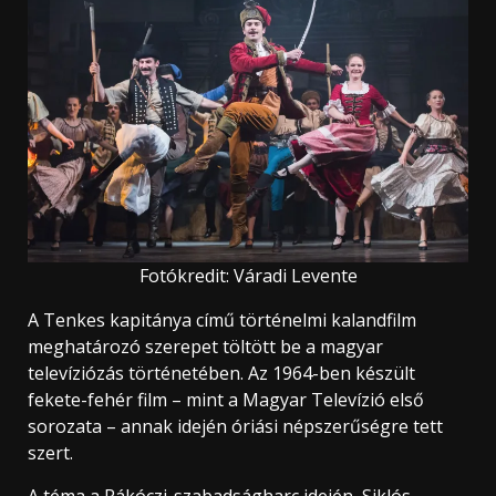
Fotókredit: Váradi Levente
A Tenkes kapitánya című történelmi kalandfilm
meghatározó szerepet töltött be a magyar
televíziózás történetében. Az 1964-ben készült
fekete-fehér film – mint a Magyar Televízió első
sorozata – annak idején óriási népszerűségre tett
szert.
A téma a Rákóczi-szabadságharc idején, Siklós