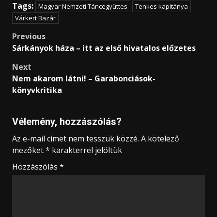
Tags:
Magyar Nemzeti Táncegyüttes
Tenkes kapitánya
Várkert Bazár
Post
Previous
Sárkányok háza – itt az első hivatalos előzetes
navigation
Next
Nem akarom látni! – Garabonciások-
könyvkritika
Vélemény, hozzászólás?
Az e-mail címet nem tesszük közzé.
A kötelező
mezőket
*
karakterrel jelöltük
Hozzászólás
*