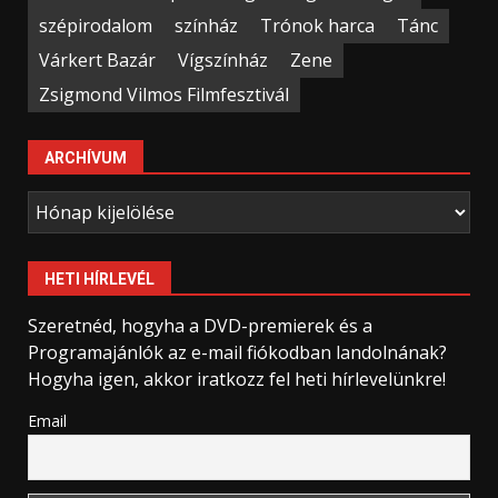
szépirodalom
színház
Trónok harca
Tánc
Várkert Bazár
Vígszínház
Zene
Zsigmond Vilmos Filmfesztivál
ARCHÍVUM
Archívum
HETI HÍRLEVÉL
Szeretnéd, hogyha a DVD-premierek és a
Programajánlók az e-mail fiókodban landolnának?
Hogyha igen, akkor iratkozz fel heti hírlevelünkre!
Email