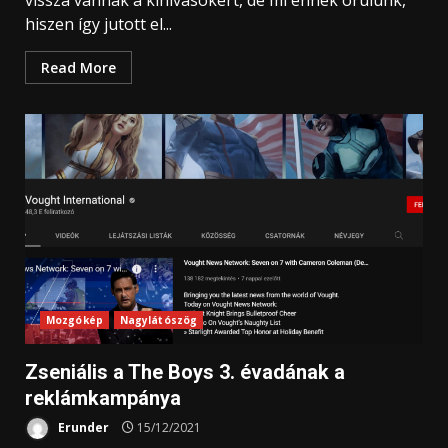
vissza vannak a kihívásokért, de mi ennek örülünk,
hiszen így jutott el...
Read More
Mozgókép
Nagylátószög
Zseniális a The Boys 3. évadának a
reklámkampánya
Erunder
15/12/2021