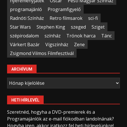
nyereményjáték
Oscar
Pesti Magyar Színház
programajánló
Programfigyelő
Radnóti Színház
Retro filmsarok
sci-fi
Star Wars
Stephen King
szeged
Sziget
szépirodalom
színház
Trónok harca
Tánc
Várkert Bazár
Vígszínház
Zene
Zsigmond Vilmos Filmfesztivál
ARCHÍVUM
Archívum
HETI HÍRLEVÉL
Szeretnéd, hogyha a DVD-premierek és a
Programajánlók az e-mail fiókodban landolnának?
Hogyha igen, akkor iratkozz fel heti hírlevelünkre!