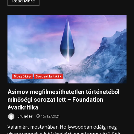
Read More
Mozgókép
Sorozatkritikák
Asimov megfilmesíthetetlen történetéből
minőségi sorozat lett – Foundation
évadkritika
Erunder
15/12/2021
Valamiért mostanában Hollywoodban odáig meg