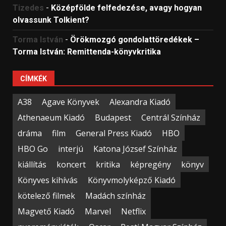
Tizedes
-
Középfölde felfedezése, avagy hogyan
olvassunk Tolkient?
Torma István
-
Örökmozgó gondolattöredékek –
Torma István: Remittenda-könyvkritika
CÍMKÉK
A38
Agave Könyvek
Alexandra Kiadó
Athenaeum Kiadó
Budapest
Centrál Színház
dráma
film
General Press Kiadó
HBO
HBO Go
interjú
Katona József Színház
kiállítás
koncert
kritika
képregény
könyv
Könyves kihívás
Könyvmolyképző Kiadó
kötelező filmek
Madách színház
Magvető Kiadó
Marvel
Netflix