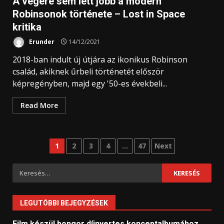
A végére sem lett jobb a modern
Robinsonok története – Lost in Space
kritika
Erunder
14/12/2021
2018-ban indult új útjára az ikonikus Robinson
család, akiknek űrbeli történetét először
képregényben, majd egy '50-es évekbeli...
Read More
Bejegyzések
1
2
3
4
…
47
Next
lapozása
Keresés:
LEGUTÓBBI BEJEGYZÉSEK
Film készül bongor díjnyertes konceptalbumához