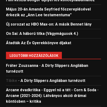
Május 20-án Amanda Seyfried főszereplésével
érkezik az „Ann Lee testamentuma”
Új sorozat az HBO Max-on: A másik Bennet lány
On Sai: A ​háború titka (Vágymágusok 4.)
Átadták Az Év Gyerekkönyve díjakat
LEGUTÓBBI HOZZÁSZÓLÁSOK
Fráter Zsuzsanna
-
A Dirty Slippers Angliában
turnézott
Tibike
-
A Dirty Slippers Angliában turnézott
Arcane évadkritika - Eggyel nő a tét - Corn & Soda
-
Arcane (2021-2024): Látványos akció drámai
köntösben – kritika