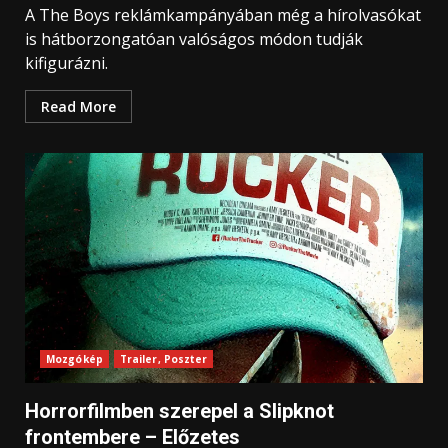
A The Boys reklámkampányában még a hírolvasókat
is hátborzongatóan valóságos módon tudják
kifigurázni.
Read More
Mozgókép
Trailer, Poszter
Horrorfilmben szerepel a Slipknot
frontembere – Előzetes