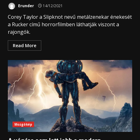
Erunder
14/12/2021
Corey Taylor a Slipknot nevű metálzenekar énekesét
a Rucker című horrorfilmben láthatják viszont a
rajongók.
Read More
Mozgókép