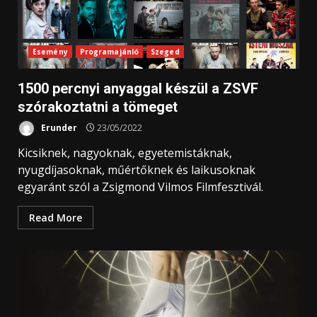
Esemény
Programajánló
Szeged
1500 percnyi anyaggal készül a ZSVF
szórakoztatni a tömeget
Erunder
23/05/2022
Kicsiknek, nagyoknak, egyetemistáknak,
nyugdíjasoknak, műértőknek és laikusoknak
egyaránt szól a Zsigmond Vilmos Filmfesztivál.
Read More