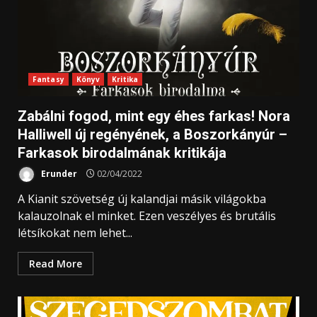
Fantasy
Könyv
Kritika
Zabálni fogod, mint egy éhes farkas! Nora
Halliwell új regényének, a Boszorkányúr –
Farkasok birodalmának kritikája
Erunder
02/04/2022
A Kianit szövetség új kalandjai másik világokba
kalauzolnak el minket. Ezen veszélyes és brutális
létsíkokat nem lehet...
Read More