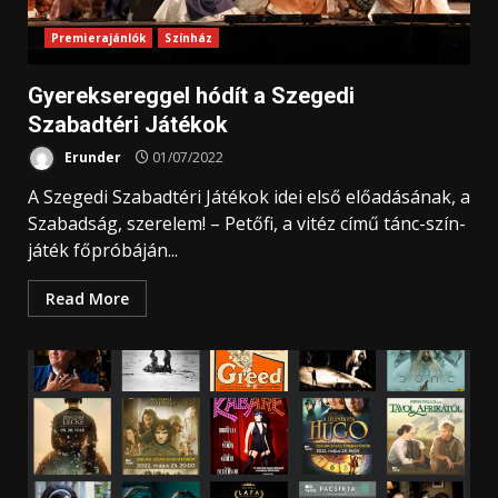
Premierajánlók
Színház
Gyereksereggel hódít a Szegedi
Szabadtéri Játékok
Erunder
01/07/2022
A Szegedi Szabadtéri Játékok idei első előadásának, a
Szabadság, szerelem! – Petőfi, a vitéz című tánc-szín-
játék főpróbáján...
Read More