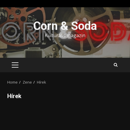
Skip
to
Corn & Soda
content
Kulturális magazin
PRIMARY
MENU
Home
Zene
Hírek
Hírek