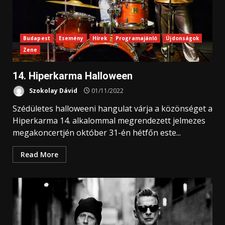
Budapest
Esemény
Hírek
Programajánló
Újdonságok
Zene
14. Hiperkarma Halloween
Szokolay Dávid
01/11/2022
Szédületes halloweeni hangulat várja a közönséget a
Hiperkarma 14. alkalommal megrendezett jelmezes
megakoncertjén október 31-én hétfőn este...
Read More