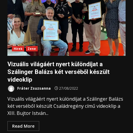
Hírek
Zene
Vizuális világáért nyert különdíjat a
Szálinger Balázs két verséből készült
videoklip
Fráter Zsuzsanna
27/08/2022
Vizuális világáért nyert különdíjat a Szálinger Balázs
két verséből készült Családregény című videoklip a
XIII. Bujtor István...
Read More