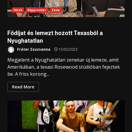
Hírek
Klippremier
Zene
Fődíjat és lemezt hozott Texasból a
Nyughatatlan
Fráter Zsuzsanna
15/02/2023
Megjelent a Nyughatatlan zenekar új lemeze, amit
Amerikában, a texasi Rosewood stúdióban fejeztek
be. A friss korong...
Read More