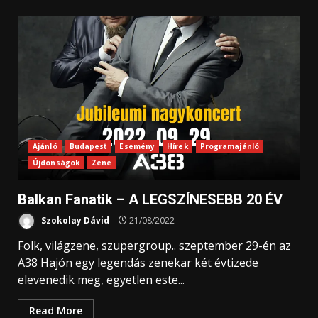
Ajánló
Budapest
Esemény
Hírek
Programajánló
Újdonságok
Zene
Balkan Fanatik – A LEGSZÍNESEBB 20 ÉV
Szokolay Dávid
21/08/2022
Folk, világzene, szupergroup.. szeptember 29-én az
A38 Hajón egy legendás zenekar két évtizede
elevenedik meg, egyetlen este...
Read More