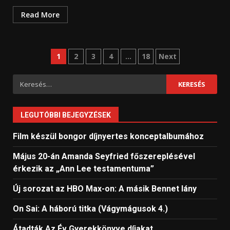
Read More
Bejegyzések
1
2
3
4
…
18
Next
lapozása
Keresés:
LEGUTÓBBI BEJEGYZÉSEK
Film készül bongor díjnyertes konceptalbumához
Május 20-án Amanda Seyfried főszereplésével
érkezik az „Ann Lee testamentuma”
Új sorozat az HBO Max-on: A másik Bennet lány
On Sai: A ​háború titka (Vágymágusok 4.)
Átadták Az Év Gyerekkönyve díjakat