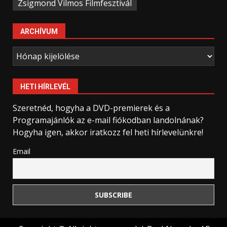
Zsigmond Vilmos Filmfesztivál
ARCHÍVUM
Archívum
HETI HÍRLEVÉL
Szeretnéd, hogyha a DVD-premierek és a
Programajánlók az e-mail fiókodban landolnának?
Hogyha igen, akkor iratkozz fel heti hírlevelünkre!
Email