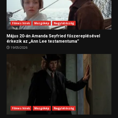
Filmes hírek
Mozgókép
Nagylátószög
Május 20-án Amanda Seyfried főszereplésével
érkezik az „Ann Lee testamentuma”
19/05/2026
Filmes hírek
Mozgókép
Nagylátószög