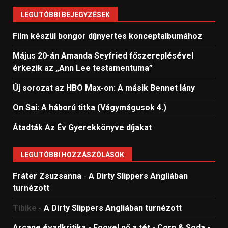
LEGUTÓBBI BEJEGYZÉSEK
Film készül bongor díjnyertes konceptalbumához
Május 20-án Amanda Seyfried főszereplésével
érkezik az „Ann Lee testamentuma”
Új sorozat az HBO Max-on: A másik Bennet lány
On Sai: A ​háború titka (Vágymágusok 4.)
Átadták Az Év Gyerekkönyve díjakat
LEGUTÓBBI HOZZÁSZÓLÁSOK
Fráter Zsuzsanna
-
A Dirty Slippers Angliában
turnézott
Tibike
-
A Dirty Slippers Angliában turnézott
Arcane évadkritika - Eggyel nő a tét - Corn & Soda
-