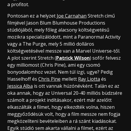
a profitot.
Pontosan ez a helyzet
Joe Carnahan
Stretch című
filmjével Jason Blum Blumhouse Productions
stúdiójából, mely főleg alacsony költségvetésű
mozikra specializálódott, mint a Paranormal Activity
vagy a The Purge, mely 5 millió dolláros
költségvetésével messze van a Marvel Universe-től.
A plot szerint Stretch (
Patrick Wilson
) sofőr felvesz
egy milliomost (Chris Pine), ami egy csomó
bonyodalomhoz vezet. Nem túl izgi, ugye? Pedig
Hasselhoff és
Chris Pine
mellett
Ray Liotta
és
Jessica Alba
is ott vannak húzónévként. Talán ez az
oka annak, hogy az Universal 20-40 milliós büdzsére
számolt a projekt indításakor, ezért már azelőtt
elkaszálták a filmet, hogy elkezdték volna, hiszen
meggyőződésük volt, hogy a film messze nem fogja
megközelíteni bevételeiben a rá szánt kiadásokat.
Egyik stúdió sem akarta vállalni a filmet, ezért az