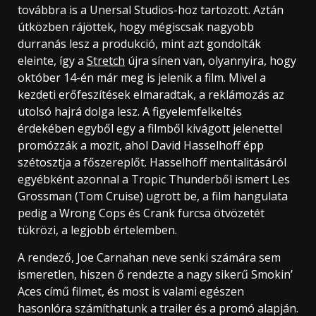
továbbra is a Unersal Studios-hoz tartozott. Aztán
útközben rájöttek, hogy mégiscsak nagyobb
durranás lesz a produkció, mint azt gondolták
eleinte, így a
Stretch
újra sínen van, olyannyira, hogy
október 14-én már meg is jelenik a film. Mivel a
kezdeti erőfeszítések elmaradtak, a reklámozás az
utolsó hajrá dolga lesz. A figyelemfelkeltés
érdekében egyből egy a filmből kivágott jelenettel
promózzák a mozit, ahol David Hasselhoff épp
szétosztja a főszereplőt. Hasselhoff mentalitásáról
egyébként azonnal a Tropic Thunderből ismert Les
Grossman (Tom Cruise) ugrott be, a film hangulata
pedig a Wrong Cops és Crank furcsa ötvözetét
tükrözi, a legjobb értelemben.
A rendező, Joe Carnahan neve senki számára sem
ismeretlen, hiszen ő rendezte a nagy sikerű Smokin’
Aces című filmet, és most is valami egészen
hasonlóra számíthatunk a trailer és a promó alapján.