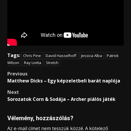
Tags:
Chris Pine
David Hasselhoff
Jessica Alba
Patrick
Wilson
Ray Liotta
Stretch
Post
Previous
Matthew Dicks – Egy képzeletbeli barát naplója
navigation
Next
Sorozatok Corn & Sodája – Archer piálós játék
Vélemény, hozzászólás?
Az e-mail címet nem tesszük közzé.
A kötelező