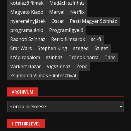
kötelező filmek
Madách színház
Magvető Kiadó
Marvel
Netflix
nyereményjáték
Oscar
Pesti Magyar Színház
programajánló
Programfigyelő
Radnóti Színház
Retro filmsarok
sci-fi
Star Wars
Stephen King
szeged
Sziget
szépirodalom
színház
Trónok harca
Tánc
Várkert Bazár
Vígszínház
Zene
Zsigmond Vilmos Filmfesztivál
ARCHÍVUM
Archívum
HETI HÍRLEVÉL