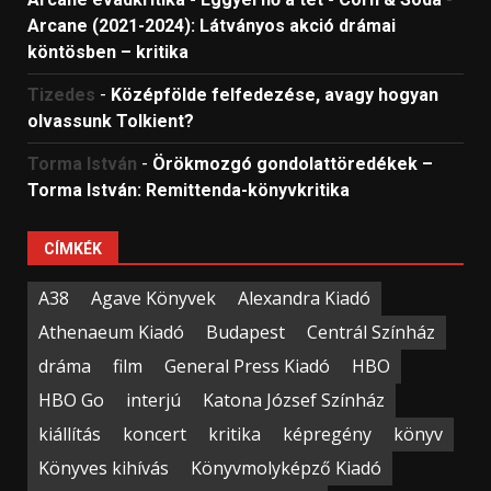
Arcane (2021-2024): Látványos akció drámai
köntösben – kritika
Tizedes
-
Középfölde felfedezése, avagy hogyan
olvassunk Tolkient?
Torma István
-
Örökmozgó gondolattöredékek –
Torma István: Remittenda-könyvkritika
CÍMKÉK
A38
Agave Könyvek
Alexandra Kiadó
Athenaeum Kiadó
Budapest
Centrál Színház
dráma
film
General Press Kiadó
HBO
HBO Go
interjú
Katona József Színház
kiállítás
koncert
kritika
képregény
könyv
Könyves kihívás
Könyvmolyképző Kiadó