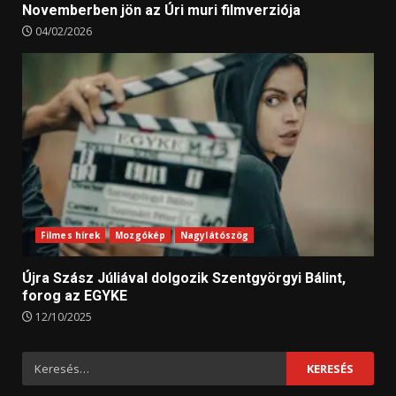
Novemberben jön az Úri muri filmverziója
04/02/2026
Filmes hírek
Mozgókép
Nagylátószög
Újra Szász Júliával dolgozik Szentgyörgyi Bálint,
forog az EGYKE
12/10/2025
Keresés: