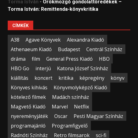
Torma István
-
Örökmozgó gondolattöredékek –
Torma István: Remittenda-könyvkritika
CÍMKÉK
A38
Agave Könyvek
Alexandra Kiadó
Athenaeum Kiadó
Budapest
Centrál Színház
dráma
film
General Press Kiadó
HBO
HBO Go
interjú
Katona József Színház
kiállítás
koncert
kritika
képregény
könyv
Könyves kihívás
Könyvmolyképző Kiadó
kötelező filmek
Madách színház
Magvető Kiadó
Marvel
Netflix
nyereményjáték
Oscar
Pesti Magyar Színház
programajánló
Programfigyelő
Radnóti Színház
Retro filmsarok
sci-fi