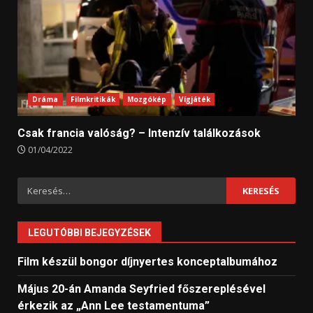
Dráma
Filmkritikák
Mozgókép
Vígjáték
Csak francia valóság? – Intenzív találkozások
01/04/2022
Keresés:
LEGUTÓBBI BEJEGYZÉSEK
Film készül bongor díjnyertes konceptalbumához
Május 20-án Amanda Seyfried főszereplésével
érkezik az „Ann Lee testamentuma”