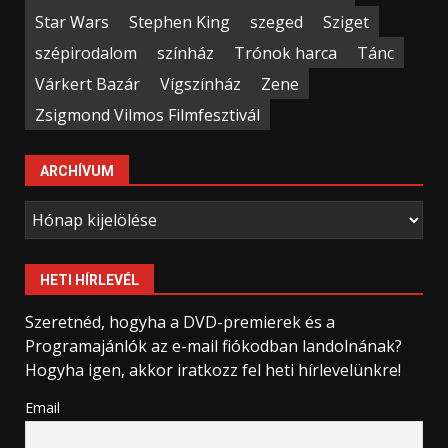
Star Wars
Stephen King
szeged
Sziget
szépirodalom
színház
Trónok harca
Tánc
Várkert Bazár
Vígszínház
Zene
Zsigmond Vilmos Filmfesztivál
ARCHÍVUM
Archívum
HETI HÍRLEVÉL
Szeretnéd, hogyha a DVD-premierek és a
Programajánlók az e-mail fiókodban landolnának?
Hogyha igen, akkor iratkozz fel heti hírlevelünkre!
Email