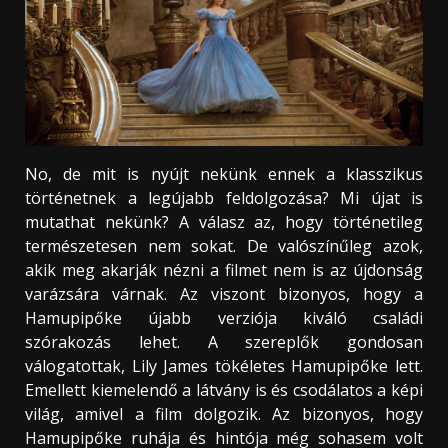
No, de mit is nyújt nekünk ennek a klasszikus
történetnek a legújabb feldolgozása? Mi újat is
mutathat nekünk? A válasz az, hogy történetileg
természetesen nem sokat. De valószínűleg azok,
akik meg akarják nézni a filmet nem is az újdonság
varázsára várnak. Az viszont bizonyos, hogy a
Hamupipőke újabb verziója kiváló családi
szórakozás lehet. A szereplők gondosan
válogatottak, Lily James tökéletes Hamupipőke lett.
Emellett kiemelendő a látvány is és csodálatos a képi
világ, amivel a film dolgozik. Az bizonyos, hogy
Hamupipőke ruhája és hintója még sohasem volt