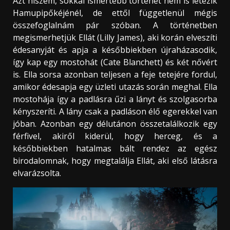
Azt hiszem, sokkal ismertebb történet nem is létezik
Hamupipőkéjénél, de ettől függetlenül mégis
összefoglalnám pár szóban. A történetben
megismerhetjük Ellát (Lilly James), aki korán elveszíti
édesanyját és apja a későbbiekben újraházasodik,
így kap egy mostohát (Cate Blanchett) és két nővért
is. Ella sorsa azonban teljesen a feje tetejére fordul,
amikor édesapja egy üzleti utazás során meghal. Ella
mostohája így a padlásra űzi a lányt és szolgasorba
kényszeríti. A lány csak a padláson élő egerekkel van
jóban. Azonban egy délutánon összetalálkozik egy
férfivel, akiről kiderül, hogy herceg, és a
későbbiekben hatalmas bált rendez az egész
birodalomnak, hogy megtalálja Ellát, aki első látásra
elvarázsolta.