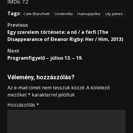
IMDb: 7.2
Tags:
Cate Blanchett
Cinderella
Hamupipőke
Lily James
Post
Previous
Egy szerelem története: a nő / a férfi (The
navigation
Disappearance of Eleanor Rigby: Her / Him, 2013)
Next
Programfigyelő – július 13. – 19.
Vélemény, hozzászólás?
Az e-mail címet nem tesszük közzé.
A kötelező
mezőket
*
karakterrel jelöltük
Hozzászólás
*