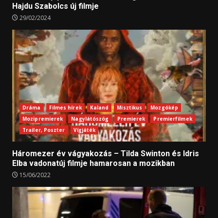
Hajdu Szabolcs új filmje
29/02/2024
Dráma
Filmes hírek
Kaland
Misztikus
Mozgókép
Mozipremierek
Nagylátószög
Premierek
Premierfilmek
Trailer, Poszter
Vígjáték
Háromezer év vágyakozás – Tilda Swinton és Idris
Elba vadonatúj filmje hamarosan a mozikban
15/06/2022