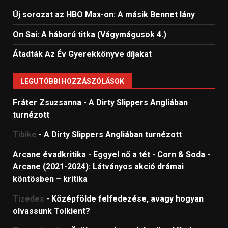
Új sorozat az HBO Max-on: A másik Bennet lány
On Sai: A ​háború titka (Vágymágusok 4.)
Átadták Az Év Gyerekkönyve díjakat
LEGUTÓBBI HOZZÁSZÓLÁSOK
Fráter Zsuzsanna
-
A Dirty Slippers Angliában
turnézott
Tibike
-
A Dirty Slippers Angliában turnézott
Arcane évadkritika - Eggyel nő a tét - Corn & Soda
-
Arcane (2021-2024): Látványos akció drámai
köntösben – kritika
Tizedes
-
Középfölde felfedezése, avagy hogyan
olvassunk Tolkient?