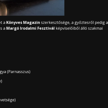
et a
Könyves Magazin
szerkesztősége, a győztesről pedig a
és a
Margó Irodalmi Fesztivál
képviselőiből álló szakmai
rgya (Parnasszus)
y)
övetsége)