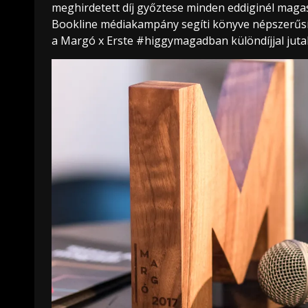
meghirdetett díj győztese minden eddiginél magas
Bookline médiakampány segíti könyve népszerűsí
a Margó x Erste #higgymagadban különdíjjal juta