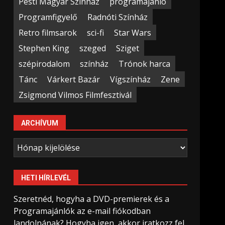
Pesti Magyar Színház
programajánló
Programfigyelő
Radnóti Színház
Retro filmsarok
sci-fi
Star Wars
Stephen King
szeged
Sziget
szépirodalom
színház
Trónok harca
Tánc
Várkert Bazár
Vígszínház
Zene
Zsigmond Vilmos Filmfesztivál
ARCHÍVUM
Archívum
HETI HÍRLEVÉL
Szeretnéd, hogyha a DVD-premierek és a
Programajánlók az e-mail fiókodban
landolnának? Hogyha igen, akkor iratkozz fel