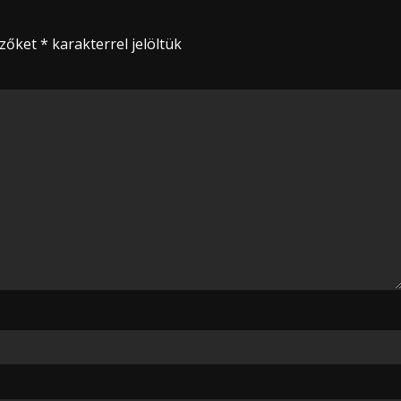
ezőket
*
karakterrel jelöltük