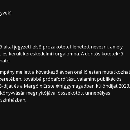
nyvek)
által jegyzett első prózakötetet lehetett nevezni, amely
meg, és került kereskedelmi forgalomba. A döntős kötetekről
ható.
ampány mellett a következő évben önálló esten mutatkozha
 keretében, továbbá próbafordítást, valamint publikációs
-díjat és a Margó x Erste #higgymagadban különdíjat 2023.
s Könyvvásár megnyitójával összekötött ünnepélyes
cszínházban.