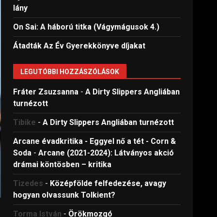
lány
On Sai: A ​háború titka (Vágymágusok 4.)
Átadták Az Év Gyerekkönyve díjakat
LEGUTÓBBI HOZZÁSZÓLÁSOK
Fráter Zsuzsanna
-
A Dirty Slippers Angliában
turnézott
Tibike
-
A Dirty Slippers Angliában turnézott
Arcane évadkritika - Eggyel nő a tét - Corn &
Soda
-
Arcane (2021-2024): Látványos akció
drámai köntösben – kritika
Tizedes
-
Középfölde felfedezése, avagy
hogyan olvassunk Tolkient?
Torma István
-
Örökmozgó