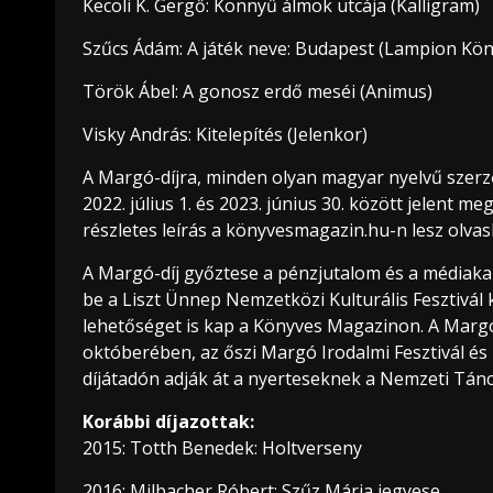
Kecöli K. Gergő: Könnyű álmok utcája (Kalligram)
Szűcs Ádám: A játék neve: Budapest (Lampion Kö
Török Ábel: A gonosz erdő meséi (Animus)
Visky András: Kitelepítés (Jelenkor)
A Margó-díjra, minden olyan magyar nyelvű szerző 
2022. július 1. és 2023. június 30. között jelent 
részletes leírás a könyvesmagazin.hu-n lesz olvas
A Margó-díj győztese a pénzjutalom és a médiak
be a Liszt Ünnep Nemzetközi Kulturális Fesztivál
lehetőséget is kap a Könyves Magazinon. A Margó
októberében, az őszi Margó Irodalmi Fesztivál é
díjátadón adják át a nyerteseknek a Nemzeti Tán
Korábbi díjazottak:
2015: Totth Benedek: Holtverseny
2016: Milbacher Róbert: Szűz Mária jegyese