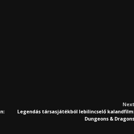
Nex
n:
Legendás társasjátékból lebilincselő kalandfilm
Dungeons & Dragon