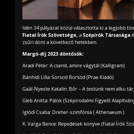
Idén 34 pályázat közül választotta ki a legjobb tíz
Fiatal Írók Szövetsége,
a
Szépírók Társasága
zsűri dönt a következő hetekben.
Margó-díj 2023 döntősök:
Aradi Péter: A csend, amire vágytál (Kalligram)
Bánhidi Lilla: Sorsod Borsod (Prae Kiadó)
Gaál-Nyeste Katalin: Bőr – A testünk nem alku tá
Gleb Anitta: Pálok (Szépirodalmi Figyelő Alapítván
Iglódi Csaba: Dreher-szimfónia ( Athenaeum )
K. Varga Bence: Repedések könyve (Fiatal Írók Sz