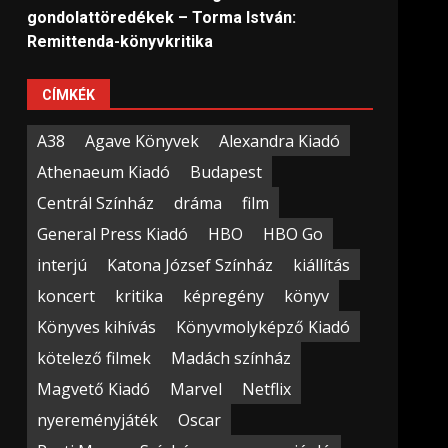
gondolattöredékek – Torma István:
Remittenda-könyvkritika
CÍMKÉK
A38
Agave Könyvek
Alexandra Kiadó
Athenaeum Kiadó
Budapest
Centrál Színház
dráma
film
General Press Kiadó
HBO
HBO Go
interjú
Katona József Színház
kiállítás
koncert
kritika
képregény
könyv
Könyves kihívás
Könyvmolyképző Kiadó
kötelező filmek
Madách színház
Magvető Kiadó
Marvel
Netflix
nyereményjáték
Oscar