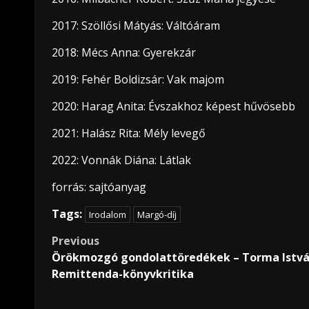
2017: Szöllősi Mátyás: Váltóáram
2018: Mécs Anna: Gyerekzár
2019: Fehér Boldizsár: Vak majom
2020: Harag Anita: Évszakhoz képest hűvösebb
2021: Halász Rita: Mély levegő
2022: Vonnák Diána: Látlak
forrás: sajtóanyag
Tags:
Irodalom
Margó-díj
Post
Previous
Örökmozgó gondolattöredékek – Torma Istvá
navigation
Remittenda-könyvkritika