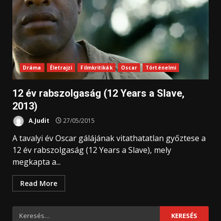
Dráma
Életrajzi
Filmkritikák
Oscar
Történelmi
12 év rabszolgaság (12 Years a Slave,
2013)
A.Judit
27/05/2015
A tavalyi év Oscar gálájának vitathatatlan győztese a
12 év rabszolgaság (12 Years a Slave), mely
megkapta a...
Read More
Keresés: