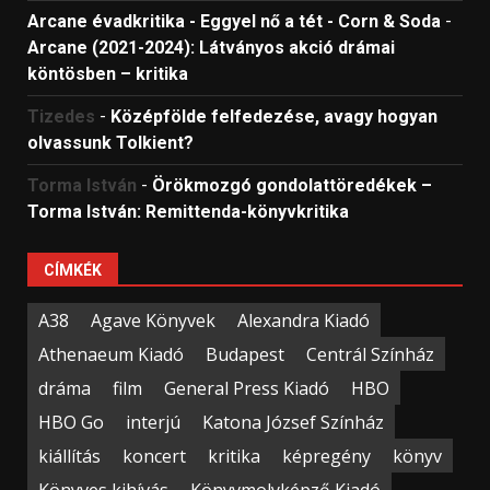
Arcane évadkritika - Eggyel nő a tét - Corn & Soda
-
Arcane (2021-2024): Látványos akció drámai
köntösben – kritika
Tizedes
-
Középfölde felfedezése, avagy hogyan
olvassunk Tolkient?
Torma István
-
Örökmozgó gondolattöredékek –
Torma István: Remittenda-könyvkritika
CÍMKÉK
A38
Agave Könyvek
Alexandra Kiadó
Athenaeum Kiadó
Budapest
Centrál Színház
dráma
film
General Press Kiadó
HBO
HBO Go
interjú
Katona József Színház
kiállítás
koncert
kritika
képregény
könyv
Könyves kihívás
Könyvmolyképző Kiadó