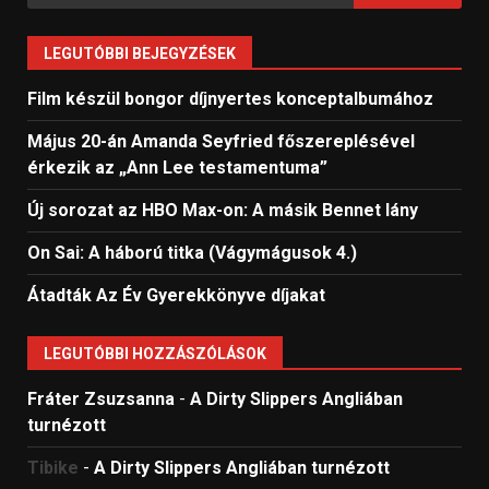
LEGUTÓBBI BEJEGYZÉSEK
Film készül bongor díjnyertes konceptalbumához
Május 20-án Amanda Seyfried főszereplésével
érkezik az „Ann Lee testamentuma”
Új sorozat az HBO Max-on: A másik Bennet lány
On Sai: A ​háború titka (Vágymágusok 4.)
Átadták Az Év Gyerekkönyve díjakat
LEGUTÓBBI HOZZÁSZÓLÁSOK
Fráter Zsuzsanna
-
A Dirty Slippers Angliában
turnézott
Tibike
-
A Dirty Slippers Angliában turnézott