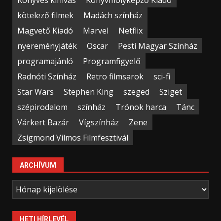
kötelező filmek
Madách színház
Magvető Kiadó
Marvel
Netflix
nyereményjáték
Oscar
Pesti Magyar Színház
programajánló
Programfigyelő
Radnóti Színház
Retro filmsarok
sci-fi
Star Wars
Stephen King
szeged
Sziget
szépirodalom
színház
Trónok harca
Tánc
Várkert Bazár
Vígszínház
Zene
Zsigmond Vilmos Filmfesztivál
ARCHÍVUM
Archívum
HETI HÍRLEVÉL