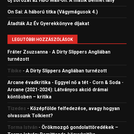
Új sorozat az HBO Max-on: A másik Bennet lány
On Sai: A ​háború titka (Vágymágusok 4.)
Átadták Az Év Gyerekkönyve díjakat
LEGUTÓBBI HOZZÁSZÓLÁSOK
Fráter Zsuzsanna
-
A Dirty Slippers Angliában
turnézott
Tibike
-
A Dirty Slippers Angliában turnézott
Arcane évadkritika - Eggyel nő a tét - Corn & Soda
-
Arcane (2021-2024): Látványos akció drámai
köntösben – kritika
Tizedes
-
Középfölde felfedezése, avagy hogyan
olvassunk Tolkient?
Torma István
-
Örökmozgó gondolattöredékek –