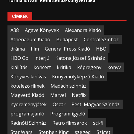
Torma István: Remittenda-könyvkritika
CÍMKÉK
A38
Agave Könyvek
Alexandra Kiadó
Athenaeum Kiadó
Budapest
Centrál Színház
dráma
film
General Press Kiadó
HBO
HBO Go
interjú
Katona József Színház
kiállítás
koncert
kritika
képregény
könyv
Könyves kihívás
Könyvmolyképző Kiadó
kötelező filmek
Madách színház
Magvető Kiadó
Marvel
Netflix
nyereményjáték
Oscar
Pesti Magyar Színház
programajánló
Programfigyelő
Radnóti Színház
Retro filmsarok
sci-fi
Star Wars
Stephen King
szeged
Sziget