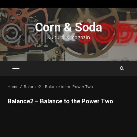
Skip
to
Corn & Soda
content
Kulturális magazin
PRIMARY
MENU
Home
Balance2 – Balance to the Power Two
Balance2 – Balance to the Power Two