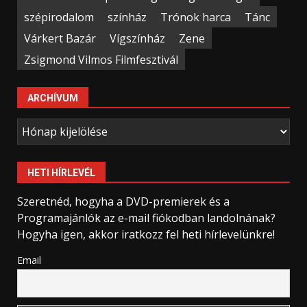
szépirodalom
színház
Trónok harca
Tánc
Várkert Bazár
Vígszínház
Zene
Zsigmond Vilmos Filmfesztivál
ARCHÍVUM
Archívum
HETI HÍRLEVÉL
Szeretnéd, hogyha a DVD-premierek és a
Programajánlók az e-mail fiókodban landolnának?
Hogyha igen, akkor iratkozz fel heti hírlevelünkre!
Email