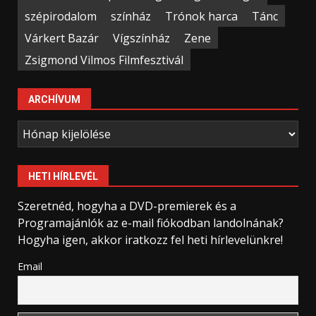
szépirodalom
színház
Trónok harca
Tánc
Várkert Bazár
Vígszínház
Zene
Zsigmond Vilmos Filmfesztivál
ARCHÍVUM
Archívum
HETI HÍRLEVÉL
Szeretnéd, hogyha a DVD-premierek és a
Programajánlók az e-mail fiókodban landolnának?
Hogyha igen, akkor iratkozz fel heti hírlevelünkre!
Email