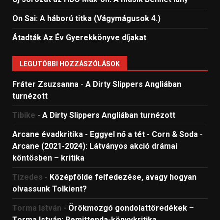
On Sai: A ​háború titka (Vágymágusok 4.)
Átadták Az Év Gyerekkönyve díjakat
LEGUTÓBBI HOZZÁSZÓLÁSOK
Fráter Zsuzsanna
-
A Dirty Slippers Angliában
turnézott
Tibike
-
A Dirty Slippers Angliában turnézott
Arcane évadkritika - Eggyel nő a tét - Corn & Soda
-
Arcane (2021-2024): Látványos akció drámai
köntösben – kritika
Tizedes
-
Középfölde felfedezése, avagy hogyan
olvassunk Tolkient?
Torma István
-
Örökmozgó gondolattöredékek –
Torma István: Remittenda-könyvkritika