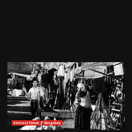
Kötelező filmek
Mozgókép