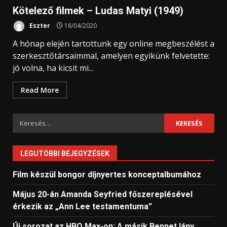
Kötelező filmek – Ludas Matyi (1949)
Eszter
18/04/2020
A hónap elején tartottunk egy online megbeszélést a
szerkesztőtársaimmal, amelyen egyikünk felvetette:
jó volna, ha kicsit mi...
Read More
Keresés:
LEGUTÓBBI BEJEGYZÉSEK
Film készül bongor díjnyertes konceptalbumához
Május 20-án Amanda Seyfried főszereplésével
érkezik az „Ann Lee testamentuma”
Új sorozat az HBO Max-on: A másik Bennet lány