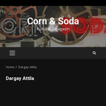
Skip
to
Corn & Soda
content
Kulturális magazin
PRIMARY
MENU
Home
Dargay Attila
Dargay Attila