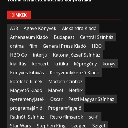
CÍMKÉK
A38
Agave Könyvek
Alexandra Kiadó
Athenaeum Kiadó
Budapest
Centrál Színház
dráma
film
General Press Kiadó
HBO
HBO Go
interjú
Katona József Színház
kiállítás
koncert
kritika
képregény
könyv
Könyves kihívás
Könyvmolyképző Kiadó
kötelező filmek
Madách színház
Magvető Kiadó
Marvel
Netflix
nyereményjáték
Oscar
Pesti Magyar Színház
programajánló
Programfigyelő
Radnóti Színház
Retro filmsarok
sci-fi
Star Wars
Stephen King
szeged
Sziget