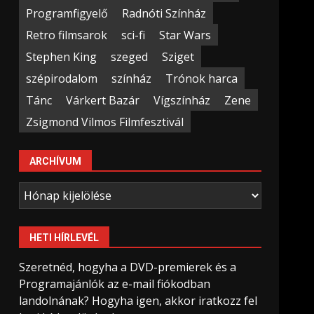
Programfigyelő
Radnóti Színház
Retro filmsarok
sci-fi
Star Wars
Stephen King
szeged
Sziget
szépirodalom
színház
Trónok harca
Tánc
Várkert Bazár
Vígszínház
Zene
Zsigmond Vilmos Filmfesztivál
ARCHÍVUM
Archívum
HETI HÍRLEVÉL
Szeretnéd, hogyha a DVD-premierek és a
Programajánlók az e-mail fiókodban
landolnának? Hogyha igen, akkor iratkozz fel