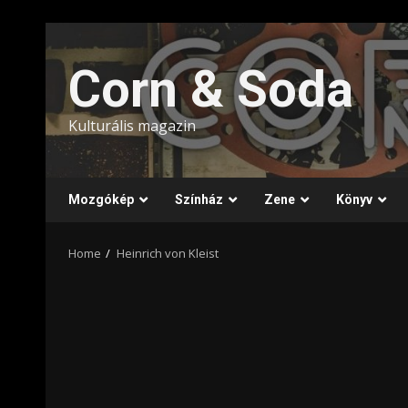
Skip
to
Corn & Soda
content
Kulturális magazin
Mozgókép
Színház
Zene
Könyv
Home
Heinrich von Kleist