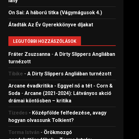
lány
On Sai: A ​háború titka (Vágymágusok 4.)
Átadták Az Év Gyerekkönyve díjakat
LEGUTÓBBI HOZZÁSZÓLÁSOK
Fráter Zsuzsanna
-
A Dirty Slippers Angliában
turnézott
Tibike
-
A Dirty Slippers Angliában turnézott
Arcane évadkritika - Eggyel nő a tét - Corn &
Soda
-
Arcane (2021-2024): Látványos akció
drámai köntösben – kritika
Tizedes
-
Középfölde felfedezése, avagy
hogyan olvassunk Tolkient?
Torma István
-
Örökmozgó