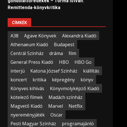
gondolattöredékek – Torma István:
Remittenda-könyvkritika
CÍMKÉK
A38
Agave Könyvek
Alexandra Kiadó
Athenaeum Kiadó
Budapest
Centrál Színház
dráma
film
General Press Kiadó
HBO
HBO Go
interjú
Katona József Színház
kiállítás
koncert
kritika
képregény
könyv
Könyves kihívás
Könyvmolyképző Kiadó
kötelező filmek
Madách színház
Magvető Kiadó
Marvel
Netflix
nyereményjáték
Oscar
Pesti Magyar Színház
programajánló