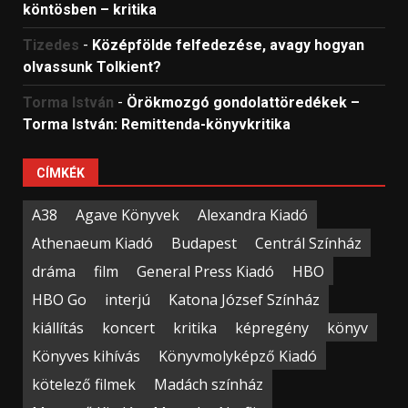
köntösben – kritika
Tizedes
-
Középfölde felfedezése, avagy hogyan
olvassunk Tolkient?
Torma István
-
Örökmozgó gondolattöredékek –
Torma István: Remittenda-könyvkritika
CÍMKÉK
A38
Agave Könyvek
Alexandra Kiadó
Athenaeum Kiadó
Budapest
Centrál Színház
dráma
film
General Press Kiadó
HBO
HBO Go
interjú
Katona József Színház
kiállítás
koncert
kritika
képregény
könyv
Könyves kihívás
Könyvmolyképző Kiadó
kötelező filmek
Madách színház