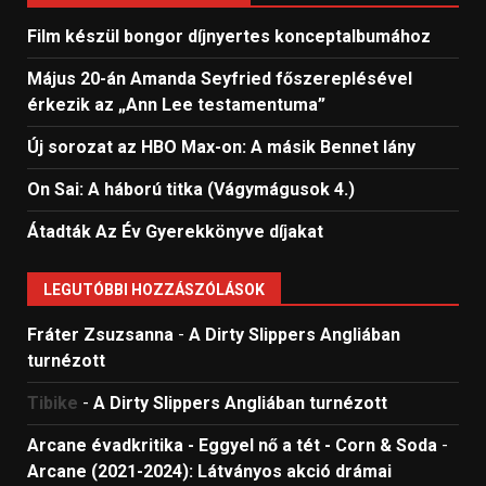
Film készül bongor díjnyertes konceptalbumához
Május 20-án Amanda Seyfried főszereplésével
érkezik az „Ann Lee testamentuma”
Új sorozat az HBO Max-on: A másik Bennet lány
On Sai: A ​háború titka (Vágymágusok 4.)
Átadták Az Év Gyerekkönyve díjakat
LEGUTÓBBI HOZZÁSZÓLÁSOK
Fráter Zsuzsanna
-
A Dirty Slippers Angliában
turnézott
Tibike
-
A Dirty Slippers Angliában turnézott
Arcane évadkritika - Eggyel nő a tét - Corn & Soda
-
Arcane (2021-2024): Látványos akció drámai