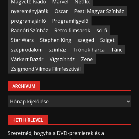
Magvető Kiadó
Marvel
Netflix
nyereményjáték
Oscar
Pesti Magyar Színház
programajánló
Programfigyelő
Radnóti Színház
Retro filmsarok
sci-fi
Star Wars
Stephen King
szeged
Sziget
szépirodalom
színház
Trónok harca
Tánc
Várkert Bazár
Vígszínház
Zene
Zsigmond Vilmos Filmfesztivál
ARCHÍVUM
Archívum
HETI HÍRLEVÉL
Szeretnéd, hogyha a DVD-premierek és a