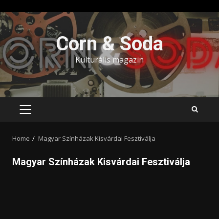
Skip
to
Corn & Soda
content
Kulturális magazin
PRIMARY
MENU
Home
Magyar Színházak Kisvárdai Fesztiválja
Magyar Színházak Kisvárdai Fesztiválja