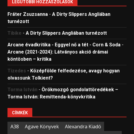
LEGUTÓBBI HOZZÁSZÓLÁSOK
Fráter Zsuzsanna
-
A Dirty Slippers Angliában
turnézott
Tibike
-
A Dirty Slippers Angliában turnézott
Arcane évadkritika - Eggyel nő a tét - Corn & Soda
-
Arcane (2021-2024): Látványos akció drámai
köntösben – kritika
Tizedes
-
Középfölde felfedezése, avagy hogyan
olvassunk Tolkient?
Torma István
-
Örökmozgó gondolattöredékek –
Torma István: Remittenda-könyvkritika
CÍMKÉK
A38
Agave Könyvek
Alexandra Kiadó