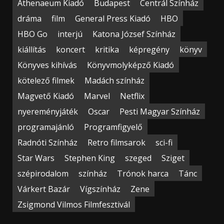
Athenaeum Kiadó
Budapest
Centrál Színház
dráma
film
General Press Kiadó
HBO
HBO Go
interjú
Katona József Színház
kiállítás
koncert
kritika
képregény
könyv
Könyves kihívás
Könyvmolyképző Kiadó
kötelező filmek
Madách színház
Magvető Kiadó
Marvel
Netflix
nyereményjáték
Oscar
Pesti Magyar Színház
programajánló
Programfigyelő
Radnóti Színház
Retro filmsarok
sci-fi
Star Wars
Stephen King
szeged
Sziget
szépirodalom
színház
Trónok harca
Tánc
Várkert Bazár
Vígszínház
Zene
Zsigmond Vilmos Filmfesztivál