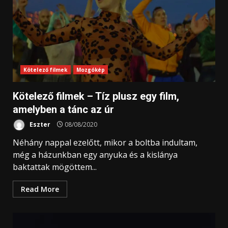
Kötelező filmek
Mozgókép
Kötelező filmek – Tíz plusz egy film,
amelyben a tánc az úr
Eszter
08/08/2020
Néhány nappal ezelőtt, mikor a boltba indultam,
még a házunkban egy anyuka és a kislánya
baktattak mögöttem...
Read More