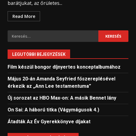
barátjukat, az őrületes...
Read More
Keresés:
LEGUTÓBBI BEJEGYZÉSEK
Film készül bongor díjnyertes konceptalbumához
Május 20-án Amanda Seyfried főszereplésével
érkezik az „Ann Lee testamentuma”
Új sorozat az HBO Max-on: A másik Bennet lány
On Sai: A ​háború titka (Vágymágusok 4.)
Átadták Az Év Gyerekkönyve díjakat