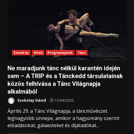
Esemény
Hírek
Programajánló
Tánc
Ne maradjunk tánc nélkül karantén idején
sem – A TRIP és a Tánckedd társulatainak
közös felhívása a Tánc Világnapja
alkalmából
Szokolay Dávid
15/04/2020
Április 29. a Tánc Világnapja, a táncművészet
legnagyobb ünnepe, amikor a hagyomány szerint
előadásokat, gálaesteket és díjátadókat...