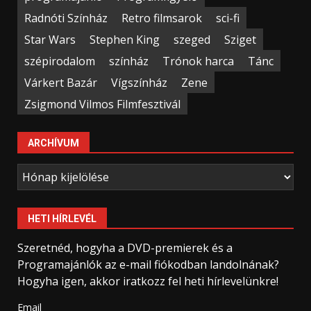
Radnóti Színház
Retro filmsarok
sci-fi
Star Wars
Stephen King
szeged
Sziget
szépirodalom
színház
Trónok harca
Tánc
Várkert Bazár
Vígszínház
Zene
Zsigmond Vilmos Filmfesztivál
ARCHÍVUM
Archívum
HETI HÍRLEVÉL
Szeretnéd, hogyha a DVD-premierek és a
Programajánlók az e-mail fiókodban landolnának?
Hogyha igen, akkor iratkozz fel heti hírlevelünkre!
Email