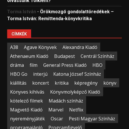
olvassunk Tolkient?
Torma István
-
Örökmozgó gondolattöredékek –
Torma István: Remittenda-könyvkritika
CÍMKÉK
A38
Agave Könyvek
Alexandra Kiadó
Athenaeum Kiadó
Budapest
Centrál Színház
dráma
film
General Press Kiadó
HBO
HBO Go
interjú
Katona József Színház
kiállítás
koncert
kritika
képregény
könyv
Könyves kihívás
Könyvmolyképző Kiadó
kötelező filmek
Madách színház
Magvető Kiadó
Marvel
Netflix
nyereményjáték
Oscar
Pesti Magyar Színház
programajánló
Programfigyelő