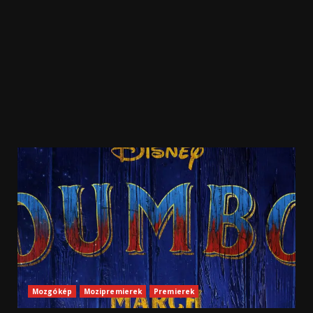
Mozgókép
Mozipremierek
Premierek