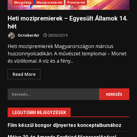
Mozgókép
Mozipremierek
Premierek
Heti mozipremierek – Egyesült Államok 14.
hét
OctoberAir
28/03/2019
Heti mozipremierek Magyarországon március
huszonnyolcadikán. A művészet templomai – Monet
és vízililomai: A víz és a fény...
Read More
Keresés:
LEGUTÓBBI BEJEGYZÉSEK
Film készül bongor díjnyertes konceptalbumához