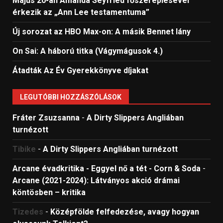
Május 20-án Amanda Seyfried főszereplésével
érkezik az „Ann Lee testamentuma”
Új sorozat az HBO Max-on: A másik Bennet lány
On Sai: A ​háború titka (Vágymágusok 4.)
Átadták Az Év Gyerekkönyve díjakat
LEGUTÓBBI HOZZÁSZÓLÁSOK
Fráter Zsuzsanna
-
A Dirty Slippers Angliában
turnézott
Tibike
-
A Dirty Slippers Angliában turnézott
Arcane évadkritika - Eggyel nő a tét - Corn & Soda
-
Arcane (2021-2024): Látványos akció drámai
köntösben – kritika
Tizedes
-
Középfölde felfedezése, avagy hogyan