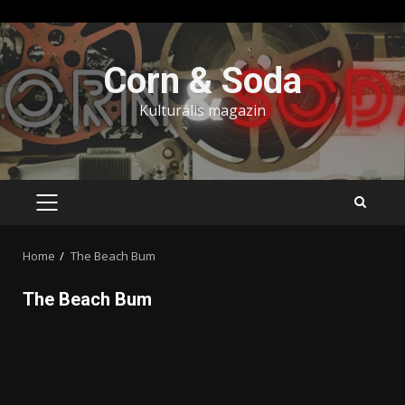
Skip
to
Corn & Soda
content
Kulturális magazin
PRIMARY
MENU
Home
The Beach Bum
The Beach Bum