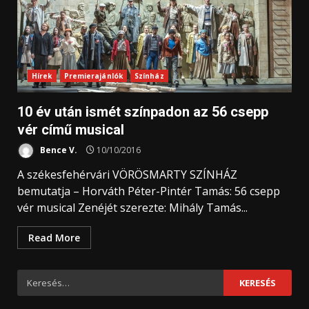
Hírek
Premierajánlók
Színház
10 év után ismét színpadon az 56 csepp
vér című musical
Bence V.
10/10/2016
A székesfehérvári VÖRÖSMARTY SZÍNHÁZ
bemutatja – Horváth Péter-Pintér Tamás: 56 csepp
vér musical Zenéjét szerezte: Mihály Tamás...
Read More
Keresés: