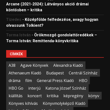
Arcane (2021-2024): Látványos akció drámai
köntösben – kritika
Tizedes
-
Középfölde felfedezése, avagy hogyan
olvassunk Tolkient?
Torma István
-
Örökmozgó gondolattöredékek –
Torma István: Remittenda-könyvkritika
CÍMKÉK
A38
Agave Könyvek
Alexandra Kiadó
Athenaeum Kiadó
Budapest
Centrál Színház
dráma
film
General Press Kiadó
HBO
HBO Go
interjú
Katona József Színház
kiállítás
koncert
kritika
képregény
könyv
Könyves kihívás
Könyvmolyképző Kiadó