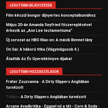
LEGUTÓBBI BEJEGYZÉSEK
Film készül bongor díjnyertes konceptalbumához
Május 20-án Amanda Seyfried főszereplésével
érkezik az „Ann Lee testamentuma”
Új sorozat az HBO Max-on: A másik Bennet lány
On Sai: A ​háború titka (Vágymágusok 4.)
Átadták Az Év Gyerekkönyve díjakat
LEGUTÓBBI HOZZÁSZÓLÁSOK
Fráter Zsuzsanna
-
A Dirty Slippers Angliában
turnézott
Tibike
-
A Dirty Slippers Angliában turnézott
Arcane évadkritika - Eggyel nő a tét - Corn & Soda
-