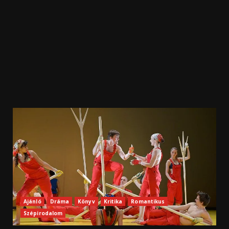
Ajánló
Dráma
Könyv
Kritika
Romantikus
Szépirodalom