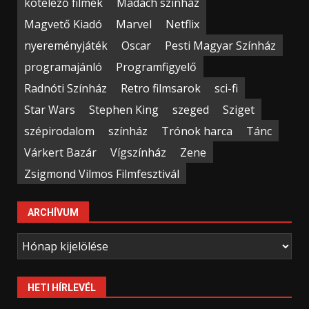
kötelező filmek
Madách színház
Magvető Kiadó
Marvel
Netflix
nyereményjáték
Oscar
Pesti Magyar Színház
programajánló
Programfigyelő
Radnóti Színház
Retro filmsarok
sci-fi
Star Wars
Stephen King
szeged
Sziget
szépirodalom
színház
Trónok harca
Tánc
Várkert Bazár
Vígszínház
Zene
Zsigmond Vilmos Filmfesztivál
ARCHÍVUM
Archívum
HETI HÍRLEVÉL