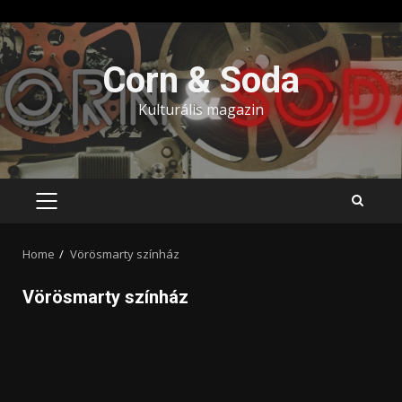
Skip
to
Corn & Soda
content
Kulturális magazin
PRIMARY
MENU
Home
Vörösmarty színház
Vörösmarty színház