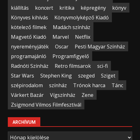
kiállítás
koncert
kritika
képregény
könyv
Könyves kihívás
Könyvmolyképző Kiadó
kötelező filmek
Madách színház
Magvető Kiadó
Marvel
Netflix
nyereményjáték
Oscar
Pesti Magyar Színház
programajánló
Programfigyelő
Radnóti Színház
Retro filmsarok
sci-fi
Star Wars
Stephen King
szeged
Sziget
szépirodalom
színház
Trónok harca
Tánc
Várkert Bazár
Vígszínház
Zene
Zsigmond Vilmos Filmfesztivál
ARCHÍVUM
Archívum