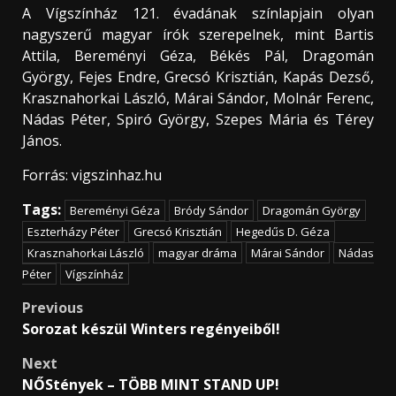
A Vígszínház 121. évadának színlapjain olyan
nagyszerű magyar írók szerepelnek, mint Bartis
Attila, Bereményi Géza, Békés Pál, Dragomán
György, Fejes Endre, Grecsó Krisztián, Kapás Dezső,
Krasznahorkai László, Márai Sándor, Molnár Ferenc,
Nádas Péter, Spiró György, Szepes Mária és Térey
János.
Forrás: vigszinhaz.hu
Tags:
Bereményi Géza
Bródy Sándor
Dragomán György
Eszterházy Péter
Grecsó Krisztián
Hegedűs D. Géza
Krasznahorkai László
magyar dráma
Márai Sándor
Nádas
Péter
Vígszínház
Post
Previous
Sorozat készül Winters regényeiből!
navigation
Next
NŐStények – TÖBB MINT STAND UP!