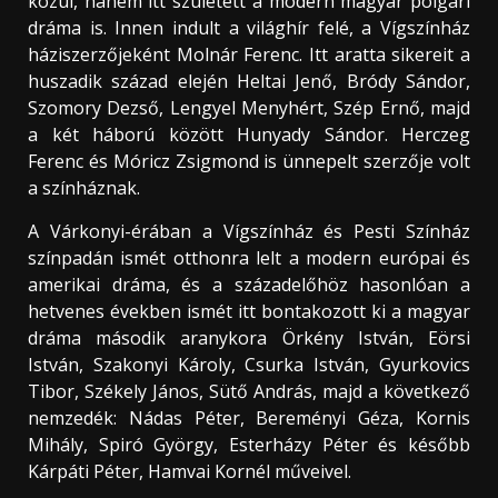
közül, hanem itt született a modern magyar polgári
dráma is. Innen indult a világhír felé, a Vígszínház
háziszerzőjeként Molnár Ferenc. Itt aratta sikereit a
huszadik század elején Heltai Jenő, Bródy Sándor,
Szomory Dezső, Lengyel Menyhért, Szép Ernő, majd
a két háború között Hunyady Sándor. Herczeg
Ferenc és Móricz Zsigmond is ünnepelt szerzője volt
a színháznak.
A Várkonyi-érában a Vígszínház és Pesti Színház
színpadán ismét otthonra lelt a modern európai és
amerikai dráma, és a századelőhöz hasonlóan a
hetvenes években ismét itt bontakozott ki a magyar
dráma második aranykora Örkény István, Eörsi
István, Szakonyi Károly, Csurka István, Gyurkovics
Tibor, Székely János, Sütő András, majd a következő
nemzedék: Nádas Péter, Bereményi Géza, Kornis
Mihály, Spiró György, Esterházy Péter és később
Kárpáti Péter, Hamvai Kornél műveivel.