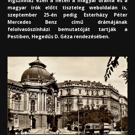
Vígszínház ezen a héten a magyar dráma és a
magyar írók előtt tiszteleg weboldalán is,
szeptember 25-én pedig Esterházy Péter
Mercedes Benz című drámájának
felolvasószínházi bemutatóját tartják a
Pestiben, Hegedűs D. Géza rendezésében.