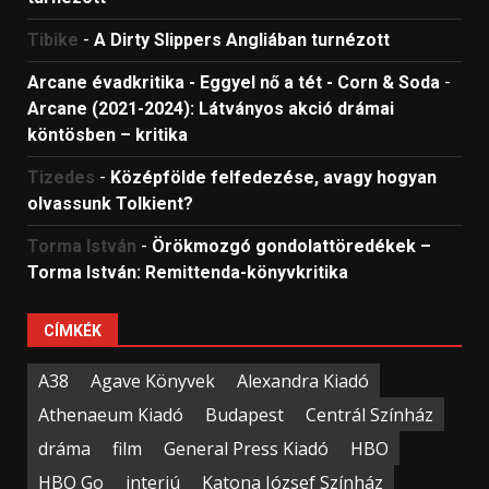
Tibike
-
A Dirty Slippers Angliában turnézott
Arcane évadkritika - Eggyel nő a tét - Corn & Soda
-
Arcane (2021-2024): Látványos akció drámai
köntösben – kritika
Tizedes
-
Középfölde felfedezése, avagy hogyan
olvassunk Tolkient?
Torma István
-
Örökmozgó gondolattöredékek –
Torma István: Remittenda-könyvkritika
CÍMKÉK
A38
Agave Könyvek
Alexandra Kiadó
Athenaeum Kiadó
Budapest
Centrál Színház
dráma
film
General Press Kiadó
HBO
HBO Go
interjú
Katona József Színház