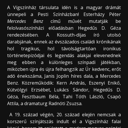
A Vígszínház társulata idén is a magyar drámát
ünnepeli a Pesti Színházban! Esterházy Péter
Mercedes Benz
című művét mutatják be
felolvasószínházi előadásban Hegedűs D. Géza
rendezésében. A Kossuth-díjas író utolsó
darabjának, ennek az évszázados családi krónikának
hol tragikus, hol távolságtartóan ironikus
történetepizódjai és legendás alakjai elevenednek
meg ebben a különleges színpadi játékban,
miközben újra és újra felhangzik az Úr kedvenc, erőt
adó énekszáma, Janis Joplin híres dala, a Mercedes
Benz. Közreműködik: Kern András, Eszenyi Enikő,
Kútvölgyi Erzsébet, Lukács Sándor, Hegedűs D.
Géza, Fesztbaum Béla, Tahi Tóth László, Csapó
Attila, a dramaturg Radnóti Zsuzsa.
A 19. század végén, 20. század elején nemcsak a
korszerű színjátszás indult el a Vígszínház falai