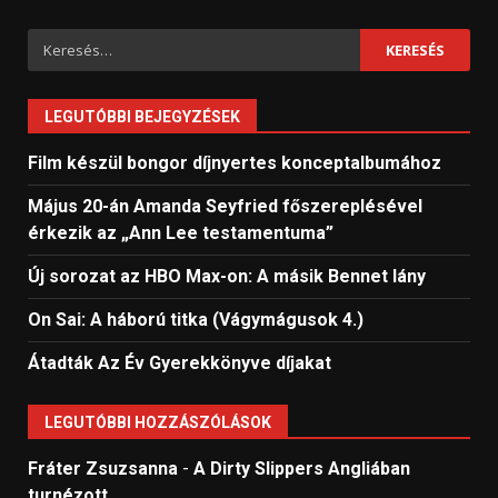
Keresés:
LEGUTÓBBI BEJEGYZÉSEK
Film készül bongor díjnyertes konceptalbumához
Május 20-án Amanda Seyfried főszereplésével
érkezik az „Ann Lee testamentuma”
Új sorozat az HBO Max-on: A másik Bennet lány
On Sai: A ​háború titka (Vágymágusok 4.)
Átadták Az Év Gyerekkönyve díjakat
LEGUTÓBBI HOZZÁSZÓLÁSOK
Fráter Zsuzsanna
-
A Dirty Slippers Angliában
turnézott