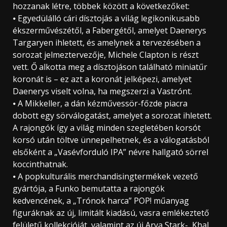
hozzanak létre, többek között a következőket:
⦁ Egyedülálló cári dísztojás a világ legikonikusabb
ékszerművészétől, a Fabergétől, amelyet Daenerys
Targaryen ihletett, és amelynek a tervezésében a
sorozat jelmeztervezője, Michele Clapton is részt
vett. Ő alkotta meg a dísztojáson található miniatűr
koronát is – ez azt a koronát jelképezi, amelyet
Daenerys viselt volna, ha megszerzi a Vastrónt.
⦁ A Mikkeller, a dán kézművessör-főzde piacra
dobott egy sörválogatást, amelyet a sorozat ihletett.
A rajongók így a világ minden szegletében korsót
korsó után töltve ünnepelhetnek, és a válogatásból
elsőként a „Vasévforduló IPA” névre hallgató sörrel
koccinthatnak.
⦁ A popkulturális merchandisingtermékek vezető
gyártója, a Funko bemutatta a rajongók
kedvencének, a „Trónok harca” POP! műanyag
figuráknak az új, limitált kiadású, vasra emlékeztető
felületű kollekcióját, valamint az új Arya Stark-, Khal