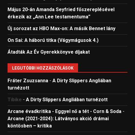
Május 20-án Amanda Seyfried főszereplésével
érkezik az „Ann Lee testamentuma”
Új sorozat az HBO Max-on: A másik Bennet lány
On Sai: A ​háború titka (Vágymágusok 4.)
Átadták Az Év Gyerekkönyve díjakat
LEGUTÓBBI HOZZÁSZÓLÁSOK
Fráter Zsuzsanna
-
A Dirty Slippers Angliában
turnézott
Tibike
-
A Dirty Slippers Angliában turnézott
Arcane évadkritika - Eggyel nő a tét - Corn & Soda
-
Arcane (2021-2024): Látványos akció drámai
köntösben – kritika