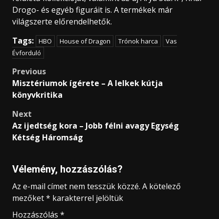
Drogo- és egyéb figuráit is. A termékek már
világszerte előrendelhetők.
Tags:
HBO
House of Dragon
Trónok harca
Vas
Évforduló
Post
Previous
Misztériumok ígérete – A lelkek kútja
navigation
könyvkritika
Next
Az ijedtség kora – Jobb félni avagy Egység
Kétség Háromság
Vélemény, hozzászólás?
Az e-mail címet nem tesszük közzé.
A kötelező
mezőket
*
karakterrel jelöltük
Hozzászólás
*