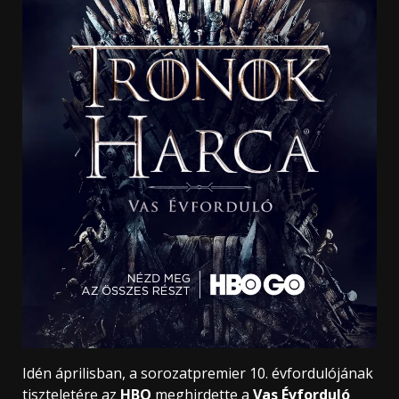
Idén áprilisban, a sorozatpremier 10. évfordulójának
tiszteletére az
HBO
meghirdette a
Vas Évforduló