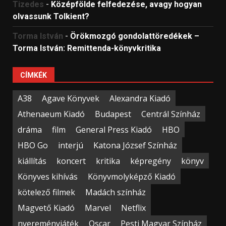
Tizedes
-
Középfölde felfedezése, avagy hogyan
olvassunk Tolkient?
Torma István
-
Örökmozgó gondolattöredékek –
Torma István: Remittenda-könyvkritika
CÍMKÉK
A38
Agave Könyvek
Alexandra Kiadó
Athenaeum Kiadó
Budapest
Centrál Színház
dráma
film
General Press Kiadó
HBO
HBO Go
interjú
Katona József Színház
kiállítás
koncert
kritika
képregény
könyv
Könyves kihívás
Könyvmolyképző Kiadó
kötelező filmek
Madách színház
Magvető Kiadó
Marvel
Netflix
nyereményjáték
Oscar
Pesti Magyar Színház