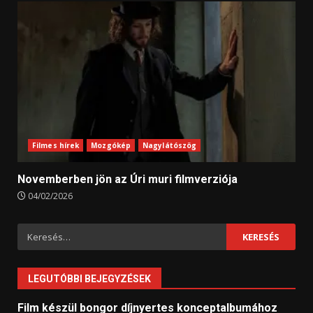
Filmes hírek
Mozgókép
Nagylátószög
Novemberben jön az Úri muri filmverziója
04/02/2026
Keresés:
LEGUTÓBBI BEJEGYZÉSEK
Film készül bongor díjnyertes konceptalbumához