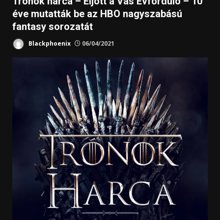
Trónok harca – Eljött a Vas Évforduló – 10
éve mutatták be az HBO nagyszabású
fantasy sorozatát
Blackphoenix
06/04/2021