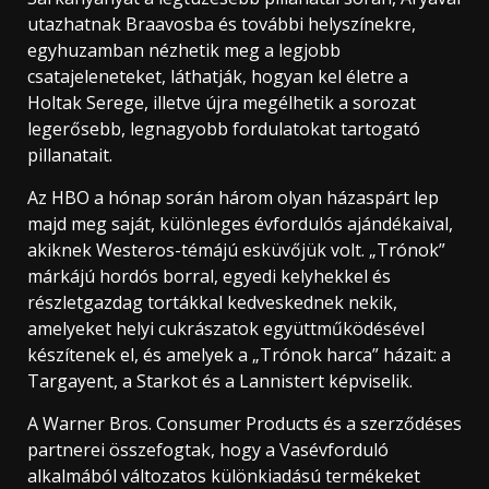
utazhatnak Braavosba és további helyszínekre,
egyhuzamban nézhetik meg a legjobb
csatajeleneteket, láthatják, hogyan kel életre a
Holtak Serege, illetve újra megélhetik a sorozat
legerősebb, legnagyobb fordulatokat tartogató
pillanatait.
Az HBO a hónap során három olyan házaspárt lep
majd meg saját, különleges évfordulós ajándékaival,
akiknek Westeros-témájú esküvőjük volt. „Trónok”
márkájú hordós borral, egyedi kelyhekkel és
részletgazdag tortákkal kedveskednek nekik,
amelyeket helyi cukrászatok együttműködésével
készítenek el, és amelyek a „Trónok harca” házait: a
Targayent, a Starkot és a Lannistert képviselik.
A Warner Bros. Consumer Products és a szerződéses
partnerei összefogtak, hogy a Vasévforduló
alkalmából változatos különkiadású termékeket