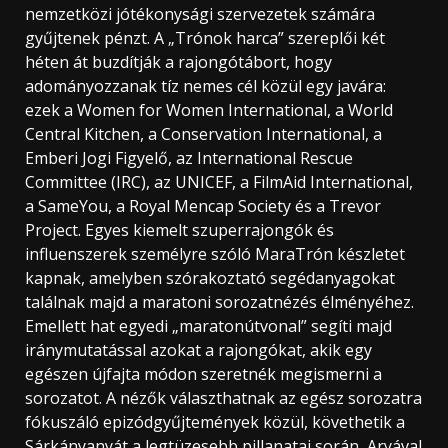
nemzetközi jótékonysági szervezetek számára
gyűjtenek pénzt. A „Trónok harca” szereplői két
héten át buzdítják a rajongótábort, hogy
adományozzanak tíz nemes cél közül egy javára:
ezek a Women for Women International, a World
Central Kitchen, a Conservation International, a
Emberi Jogi Figyelő, az International Rescue
Committee (IRC), az UNICEF, a FilmAid International,
a SameYou, a Royal Mencap Society és a Trevor
Project. Egyes kiemelt szuperrajongók és
influenszerek személyre szóló MaraTrón készletet
kapnak, amelyben szórakoztató segédanyagokat
találnak majd a maratoni sorozatnézés élményéhez.
Emellett hat egyedi „maratonútvonal” segíti majd
iránymutatással azokat a rajongókat, akik egy
egészen újfajta módon szeretnék megismerni a
sorozatot. A nézők választhatnak az egész sorozatra
fókuszáló epizódgyűjtemények közül, követhetik a
Sárkányanyát a legtüzesebb pillanatai során, Aryával