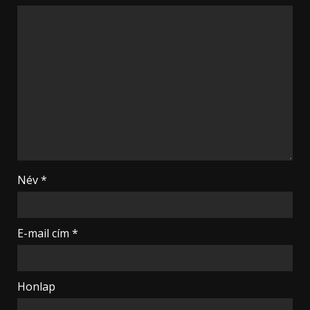
Név
*
E-mail cím
*
Honlap