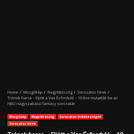
Home
Mozgókép
Nagylátószög
Sorozatos hírek
Trónok harca – Eljött a Vas Évforduló – 10 éve mutatták be az
HBO nagyszabású fantasy sorozatát
Mozgókép
Nagylátószög
Sorozatos érdekességek
Sorozatos hírek