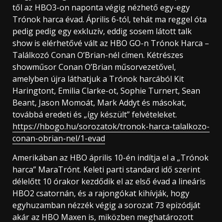
től az HBO3-on naponta végig nézhető egy-egy
Trónok harca évad. Április 6-tól, tehát ma reggel óta
pedig pedig egy exkluzív, eddig sosem látott talk
show is elérhetővé vált az HBO GO-n Trónok Harca –
Találkozó Conan O’Brian-nél címen. Kétrészes
showműsor Conan O’Brian műsorvezetővel,
amelyben újra láthatjuk a Trónok harcából Kit
Haringtont, Emilia Clarke-ot, Sophie Turnert, Sean
Beant, Jason Momoát, Mark Addyt és másokat,
továbbá eredeti és „így készült” felvételeket.
https://hbogo.hu/sorozatok/tronok-harca-talalkozo-
conan-obrian-nel/1-evad
Amerikában az HBO április 10-én indítja el a „Trónok
harca” MaraTrónt. Keleti parti standard idő szerint
délelőtt 10 órakor kezdődik el az első évad a lineáris
HBO2 csatornán, és a rajongókat kihívják, hogy
egyhuzamban nézzék végig a sorozat 73 epizódját
akár az HBO Maxen is, miközben meghatározott