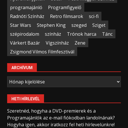
programajánló
Programfigyelő
Radnóti Színház
Retro filmsarok
sci-fi
Star Wars
Stephen King
szeged
Sziget
szépirodalom
színház
Trónok harca
Tánc
Várkert Bazár
Vígszínház
Zene
Zsigmond Vilmos Filmfesztivál
ARCHÍVUM
Archívum
HETI HÍRLEVÉL
Szeretnéd, hogyha a DVD-premierek és a
Programajánlók az e-mail fiókodban landolnának?
Hogyha igen, akkor iratkozz fel heti hírlevelünkre!