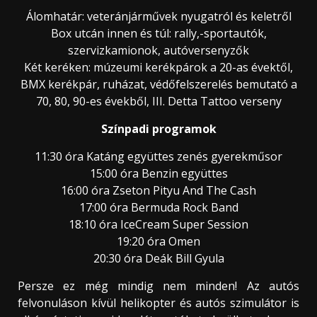
Álomhatár: veteránjárművek nyugatról és keletről
Box utcán innen és túl: rally,-sportautók,
szervizkamionok, autóversenyzők
Két keréken: múzeumi kerékpárok a 20-as évektől,
BMX kerékpár, ruházat, védőfelszerelés bemutató a
70, 80, 90-es évekből, III. Detta Tattoo verseny
Színpadi programok
11:30 óra Katáng együttes zenés gyerekműsor
15:00 óra Benzin együttes
16:00 óra Zseton Pityu And The Cash
17:00 óra Bermuda Rock Band
18:10 óra IceCream Super Session
19:20 óra Omen
20:30 óra Deák Bill Gyula
Persze ez még mindig nem minden! Az autós
felvonuláson kívül helikopter és autós szimulátor is