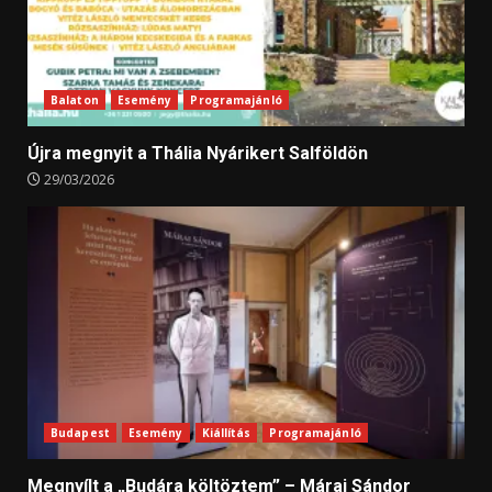
Balaton
Esemény
Programajánló
Újra megnyit a Thália Nyárikert Salföldön
29/03/2026
Budapest
Esemény
Kiállítás
Programajánló
Megnyílt a „Budára költöztem” – Márai Sándor