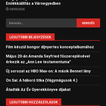
Emlékkiállítás a Várnegyedben
29/03/2026
Keresés:
LEGUTÓBBI BEJEGYZÉSEK
Film készül bongor díjnyertes konceptalbumához
Május 20-án Amanda Seyfried főszereplésével
érkezik az „Ann Lee testamentuma”
Új sorozat az HBO Max-on: A másik Bennet lány
On Sai: A ​háború titka (Vágymágusok 4.)
Átadták Az Év Gyerekkönyve díjakat
LEGUTÓBBI HOZZÁSZÓLÁSOK