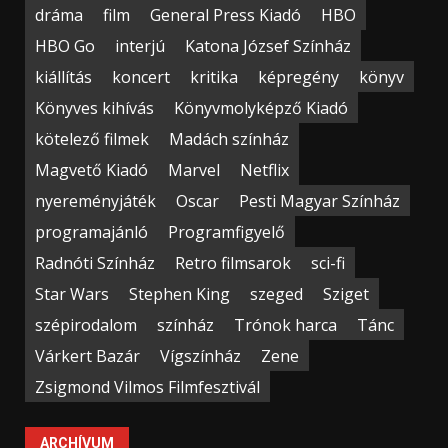
dráma
film
General Press Kiadó
HBO
HBO Go
interjú
Katona József Színház
kiállítás
koncert
kritika
képregény
könyv
Könyves kihívás
Könyvmolyképző Kiadó
kötelező filmek
Madách színház
Magvető Kiadó
Marvel
Netflix
nyereményjáték
Oscar
Pesti Magyar Színház
programajánló
Programfigyelő
Radnóti Színház
Retro filmsarok
sci-fi
Star Wars
Stephen King
szeged
Sziget
szépirodalom
színház
Trónok harca
Tánc
Várkert Bazár
Vígszínház
Zene
Zsigmond Vilmos Filmfesztivál
ARCHÍVUM