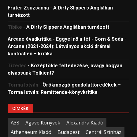
Fráter Zsuzsanna
-
A Dirty Slippers Angliában
turnézott
Tibike
-
A Dirty Slippers Angliában turnézott
Arcane évadkritika - Eggyel nő a tét - Corn & Soda
-
Arcane (2021-2024): Látványos akció drámai
köntösben – kritika
Tizedes
-
Középfölde felfedezése, avagy hogyan
olvassunk Tolkient?
Torma István
-
Örökmozgó gondolattöredékek –
Torma István: Remittenda-könyvkritika
CÍMKÉK
A38
Agave Könyvek
Alexandra Kiadó
Athenaeum Kiadó
Budapest
Centrál Színház