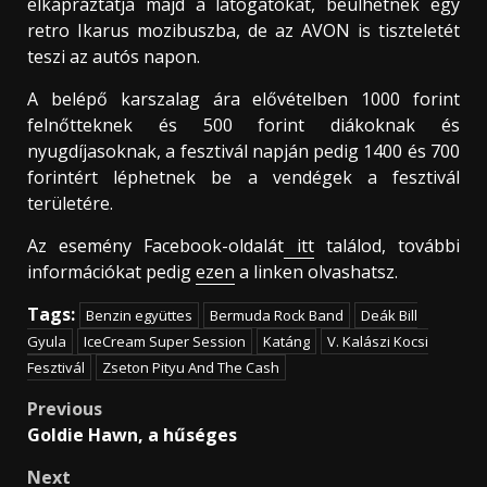
elkápráztatja majd a látogatókat, beülhetnek egy
retro Ikarus mozibuszba, de az AVON is tiszteletét
teszi az autós napon.
A belépő karszalag ára elővételben 1000 forint
felnőtteknek és 500 forint diákoknak és
nyugdíjasoknak, a fesztivál napján pedig 1400 és 700
forintért léphetnek be a vendégek a fesztivál
területére.
Az esemény Facebook-oldalát
itt
találod, további
információkat pedig
ezen
a linken olvashatsz.
Tags:
Benzin együttes
Bermuda Rock Band
Deák Bill
Gyula
IceCream Super Session
Katáng
V. Kalászi Kocsi
Fesztivál
Zseton Pityu And The Cash
Post
Previous
Goldie Hawn, a hűséges
navigation
Next