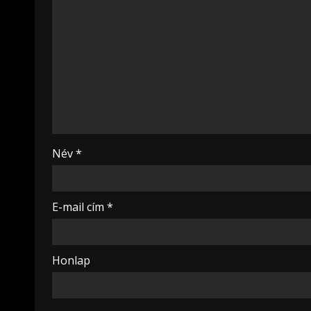
Név
*
E-mail cím
*
Honlap