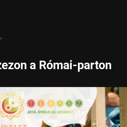
n
szezon a Római-parton