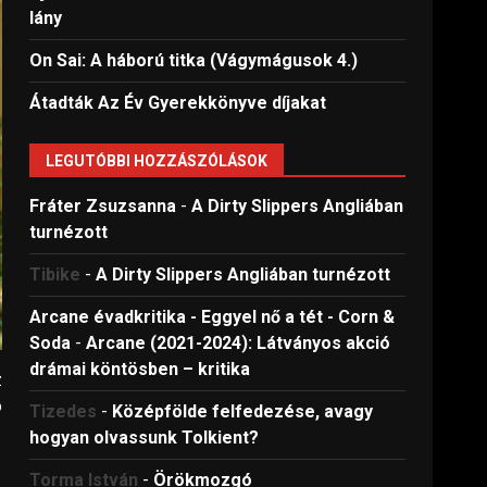
lány
On Sai: A ​háború titka (Vágymágusok 4.)
Átadták Az Év Gyerekkönyve díjakat
LEGUTÓBBI HOZZÁSZÓLÁSOK
Fráter Zsuzsanna
-
A Dirty Slippers Angliában
turnézott
Tibike
-
A Dirty Slippers Angliában turnézott
Arcane évadkritika - Eggyel nő a tét - Corn &
Soda
-
Arcane (2021-2024): Látványos akció
drámai köntösben – kritika
z
ó
Tizedes
-
Középfölde felfedezése, avagy
hogyan olvassunk Tolkient?
Torma István
-
Örökmozgó