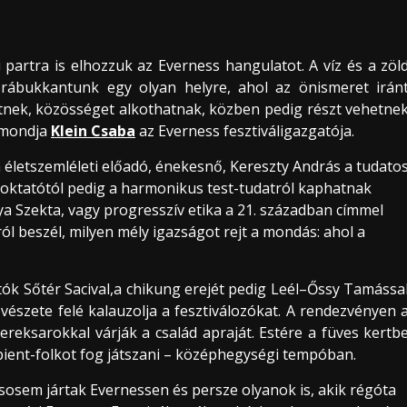
partra is elhozzuk az Everness hangulatot. A víz és a zöl
 rábukkantunk egy olyan helyre, ahol az önismeret irán
nek, közösséget alkothatnak, közben pedig részt vehetne
 mondja
Klein Csaba
az Everness fesztiváligazgatója.
életszemléleti előadó, énekesnő, Kereszty András a tudato
gaoktatótól pedig a harmonikus test-tudatról kaphatnak
a Szekta, vagy progresszív etika a 21. században címmel
l beszél, milyen mély igazságot rejt a mondás: ahol a
atók Sőtér Sacival,a chikung erejét pedig Leél–Őssy Tamássa
észete felé kalauzolja a fesztiválozókat. A rendezvényen 
ereksarokkal várják a család apraját. Estére a füves kertb
bient-folkot fog játszani – középhegységi tempóban.
sosem jártak Evernessen és persze olyanok is, akik régóta