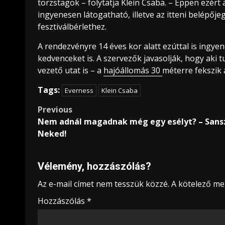
törzstagok – folytatja Klein Csaba. – Éppen ezért 
ingyenesen látogatható, illetve az itteni belépőj
fesztiválbérlethez.
A rendezvényre 14 éves kor alatt ezúttal is ingyene
kedvenceket is. A szervezők javasolják, hogy aki 
vezető utat is – a
hajóállomás 30
méterre fekszik a
Tags:
Everness
Klein Csaba
Post
Previous
Nem adnál magadnak még egy esélyt? – Sans
navigation
Neked!
Vélemény, hozzászólás?
Az e-mail címet nem tesszük közzé.
A kötelező m
Hozzászólás
*