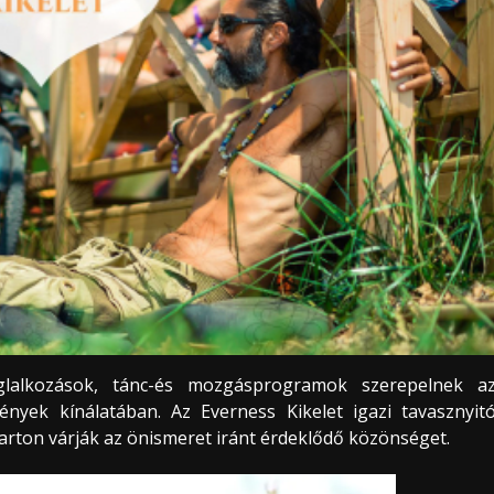
glalkozások, tánc-és mozgásprogramok szerepelnek a
ények kínálatában. Az Everness Kikelet igazi tavasznyit
 parton várják az önismeret iránt érdeklődő közönséget.