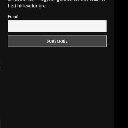
heti hírlevelünkre!
Email
t
t