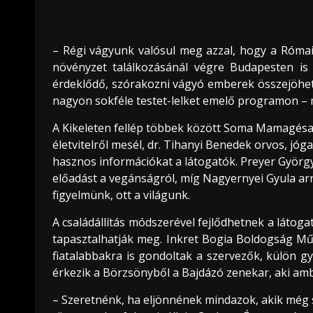
– Régi vágyunk valósul meg azzal, hogy a Római 
növényzet találkozásánál végre Budapesten is
érdeklődő, szórakozni vágyó emberek összejöhet
nagyon sokféle testet-lelket emelő programon –
A Kikeleten fellép többek között Soma Mamagésa 
életvitelről mesél, dr. Tihanyi Benedek orvos, jó
hasznos információkat a látogatók. Preyer György
előadást a vegánságról, míg Nagyernyei Gyula arró
figyelmünk, ott a világunk.
A családállítás módszerével fejlődhetnek a látog
tapasztalhatják meg. Inkret Bogia Boldogság Műv
fiatalabbakra is gondoltak a szervezők, külön gy
érkezik a Börzsönyből a Bajdázó zenekar, aki am
– Szeretnénk, ha eljönnének mindazok, akik még 