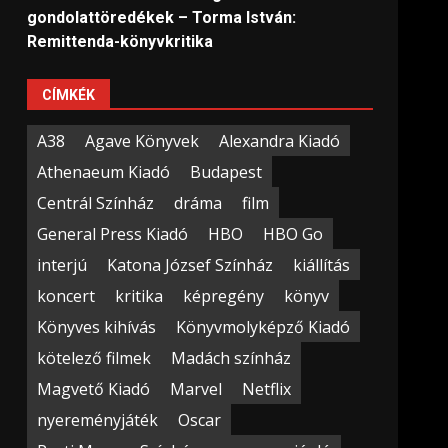
gondolattöredékek – Torma István:
Remittenda-könyvkritika
CÍMKÉK
A38
Agave Könyvek
Alexandra Kiadó
Athenaeum Kiadó
Budapest
Centrál Színház
dráma
film
General Press Kiadó
HBO
HBO Go
interjú
Katona József Színház
kiállítás
koncert
kritika
képregény
könyv
Könyves kihívás
Könyvmolyképző Kiadó
kötelező filmek
Madách színház
Magvető Kiadó
Marvel
Netflix
nyereményjáték
Oscar