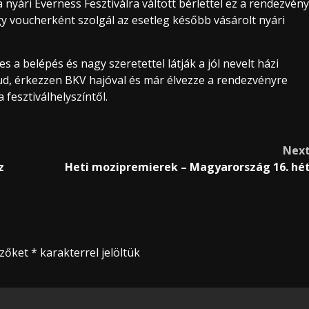
a nyári Everness Fesztiválra váltott bérlettel ez a rendezvény
egy voucherként szolgál az esetleg később vásárolt nyári
s a belépés és nagy szeretettel látják a jól nevelt házi
tud, érkezzen BKV hajóval és már élvezze a rendezvényre
 fesztiválhelyszíntől.
Nex
z
Heti mozipremierek – Magyarország 16. hé
ezőket
*
karakterrel jelöltük