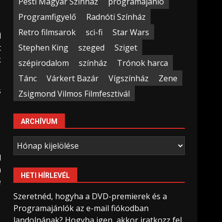
Pesti Magyar Színház
programajánló
Programfigyelő
Radnóti Színház
Retro filmsarok
sci-fi
Star Wars
d
Stephen King
szeged
Sziget
t
k
szépirodalom
színház
Trónok harca
Tánc
Várkert Bazár
Vígszínház
Zene
s
Zsigmond Vilmos Filmfesztivál
ARCHÍVUM
Archívum
l
a
HETI HÍRLEVÉL
e
Szeretnéd, hogyha a DVD-premierek és a
Programajánlók az e-mail fiókodban
landolnának? Hogyha igen, akkor iratkozz fel