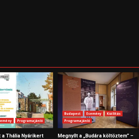
Budapest
Esemény
Kiállítás
semény
Programajánló
Programajánló
 a Thália Nyárikert
Megnyílt a „Budára költöztem” –