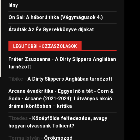
lány
On Sai: A ​háború titka (Vágymágusok 4.)
Átadták Az Év Gyerekkönyve díjakat
LEGUTÓBBI HOZZÁSZÓLÁSOK
Fráter Zsuzsanna
-
A Dirty Slippers Angliában
turnézott
Tibike
-
A Dirty Slippers Angliában turnézott
Arcane évadkritika - Eggyel nő a tét - Corn &
Soda
-
Arcane (2021-2024): Látványos akció
drámai köntösben – kritika
Tizedes
-
Középfölde felfedezése, avagy
hogyan olvassunk Tolkient?
Torma István
-
Örökmozgó