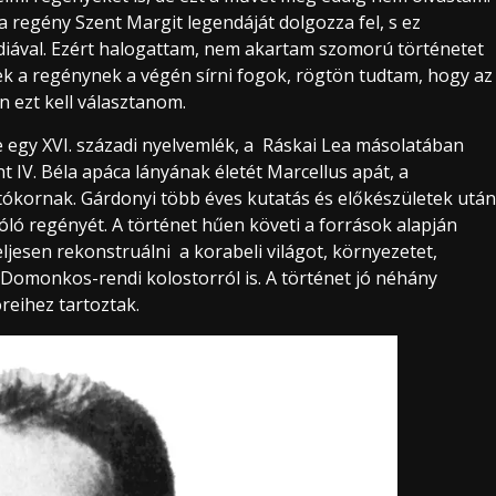
 regény Szent Margit legendáját dolgozza fel, s ez
ával. Ezért halogattam, nem akartam szomorú történetet
ek a regénynek a végén sírni fogok, rögtön tudtam, hogy az
 ezt kell választanom.
 egy XVI. századi nyelvemlék, a Ráskai Lea másolatában
 IV. Béla apáca lányának életét Marcellus apát, a
utókornak. Gárdonyi több éves kutatás és előkészületek után
óló regényét. A történet hűen követi a források alapján
jesen rekonstruálni a korabeli világot, környezetet,
Domonkos-rendi kolostorról is. A történet jó néhány
öreihez tartoztak.