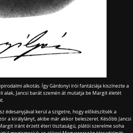
dalmi alkotás. Így Gárdonyi írói fantáziája kiszínezte a
li alak, Jancsi barát szemén át mutatja be Margit életét
t.
ész édesanyjával kerül a szigetre, hogy előkészítsék a
zör a királylányt, akibe már akkor beleszeret. Később Jancsi
git iránt érzett éteri tisztaságú, plátói szerelme soha
resztül megismerjük az akkori Magyarország társadalmát,