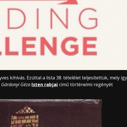
s kihívás. Ezúttal a lista 38. tételélet teljesítettük, mely így
g
Gárdonyi Géza
Isten rabjai
című történelmi regényét