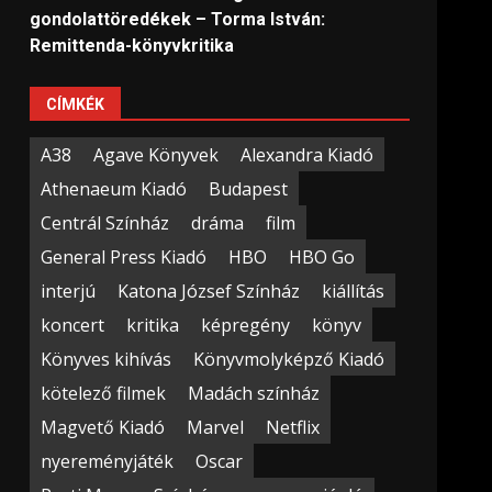
gondolattöredékek – Torma István:
Remittenda-könyvkritika
CÍMKÉK
A38
Agave Könyvek
Alexandra Kiadó
Athenaeum Kiadó
Budapest
Centrál Színház
dráma
film
General Press Kiadó
HBO
HBO Go
interjú
Katona József Színház
kiállítás
koncert
kritika
képregény
könyv
Könyves kihívás
Könyvmolyképző Kiadó
kötelező filmek
Madách színház
Magvető Kiadó
Marvel
Netflix
nyereményjáték
Oscar