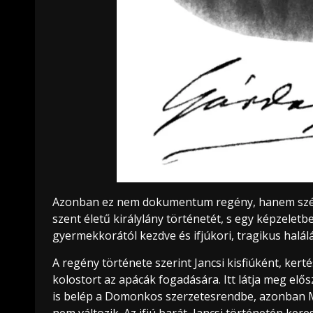
Azonban ez nem dokumentum regény, hanem szépiro
szent életű királylány történetét, s egy képzeletbe
gyermekkorától kezdve és ifjúkori, tragikus halálá
A regény története szerint Jancsi kisfiúként, kert
kolostort az apácák fogadására. Itt látja meg elős
is belép a Domonkos szerzetesrendbe, azonban Mar
nem változik. Az ifjú barát, Jancsi történetén ke