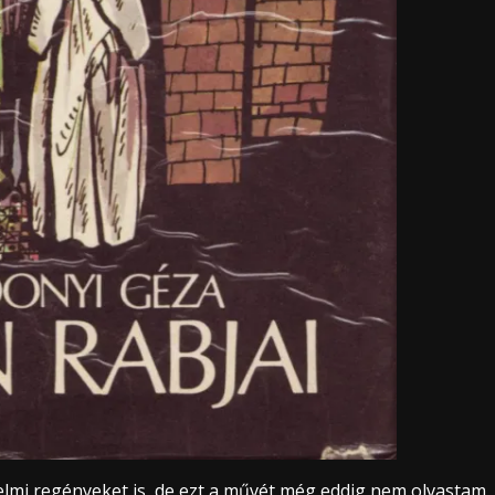
elmi regényeket is, de ezt a művét még eddig nem olvastam.