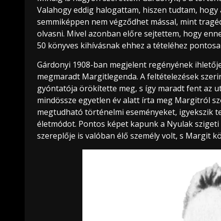
Valahogy eddig halogattam, hiszen tudtam, hogy a
semmiképpen nem végződhet mással, mint tragédi
olvasni. Mivel azonban előre sejtettem, hogy enn
50 könyves kihívásnak ehhez a tételéhez pontosan
Gárdonyi 1908-ban megjelent regényének ihletője
megmaradt Margitlegenda. A feltételezések szerint
gyóntatója örökítette meg, s így maradt fent az 
mindössze egyetlen év alatt írta meg Margitról sz
megtudható történelmi eseményeket, igyekszik tel
életmódot. Pontos képet kapunk a Nyulak szigeti 
szereplője is valóban élő személy volt, s Margit k