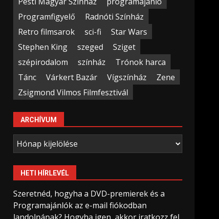
Pesti Magyar Színház
programajánló
Programfigyelő
Radnóti Színház
Retro filmsarok
sci-fi
Star Wars
Stephen King
szeged
Sziget
szépirodalom
színház
Trónok harca
Tánc
Várkert Bazár
Vígszínház
Zene
Zsigmond Vilmos Filmfesztivál
ARCHÍVUM
Archívum
HETI HÍRLEVÉL
Szeretnéd, hogyha a DVD-premierek és a
Programajánlók az e-mail fiókodban
landolnának? Hogyha igen, akkor iratkozz fel