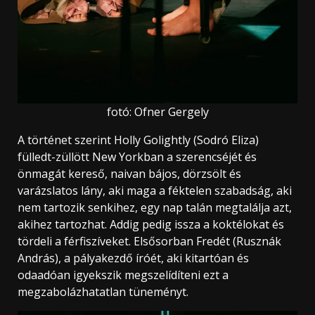
fotó: Ofner Gergely
A történet szerint Holly Golightly (Sodró Eliza)
fülledt-züllött New Yorkban a szerencséjét és
önmagát kereső, naivan bájos, dörzsölt és
varázslatos lány, aki maga a féktelen szabadság, aki
nem tartozik senkihez, egy nap talán megtalálja azt,
akihez tartozhat. Addig pedig issza a koktélokat és
tördeli a férfiszíveket. Elsősorban Fredét (Rusznák
András), a pályakezdő íróét, aki kitartóan és
odaadóan igyekszik megszelídíteni ezt a
megzabolázhatatlan tüneményt.