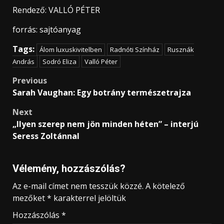
Rendező: VALLÓ PÉTER
forrás: sajtóanyag
Tags:
Álom luxuskivitelben
Radnóti Színház
Rusznák
András
Sodró Eliza
Valló Péter
Post
Previous
Sarah Vaughan: Egy botrány természetrajza
navigation
Next
„Ilyen szerep nem jön minden héten” – interjú
Seress Zoltánnal
Vélemény, hozzászólás?
Az e-mail címet nem tesszük közzé.
A kötelező
mezőket
*
karakterrel jelöltük
Hozzászólás
*