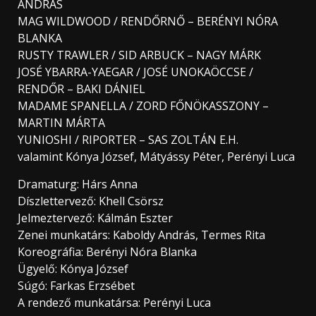
ANDRÁS
MAG WILDWOOD / RENDŐRNŐ – BERÉNYI NÓRA
BLANKA
RUSTY TRAWLER / SID ARBUCK – NAGY MÁRK
JOSÉ YBARRA-YAEGAR / JOSÉ UNOKAÖCCSE /
RENDŐR – BAKI DÁNIEL
MADAME SPANELLA / ZORD FŐNÖKASSZONY –
MARTIN MÁRTA
YUNIOSHI / RIPORTER – SAS ZOLTÁN E.H.
valamint Kónya József, Mátyássy Péter, Perényi Luca
Dramaturg: Hárs Anna
Díszlettervező: Khell Csörsz
Jelmeztervező: Kálmán Eszter
Zenei munkatárs: Kaboldy András, Termes Rita
Koreográfia: Berényi Nóra Blanka
Ügyelő: Kónya József
Súgó: Farkas Erzsébet
A rendező munkatársa: Perényi Luca