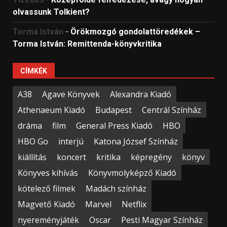
olvassunk Tolkient?
Torma István
-
Örökmozgó gondolattöredékek –
Torma István: Remittenda-könyvkritika
CÍMKÉK
A38
Agave Könyvek
Alexandra Kiadó
Athenaeum Kiadó
Budapest
Centrál Színház
dráma
film
General Press Kiadó
HBO
HBO Go
interjú
Katona József Színház
kiállítás
koncert
kritika
képregény
könyv
Könyves kihívás
Könyvmolyképző Kiadó
kötelező filmek
Madách színház
Magvető Kiadó
Marvel
Netflix
nyereményjáték
Oscar
Pesti Magyar Színház