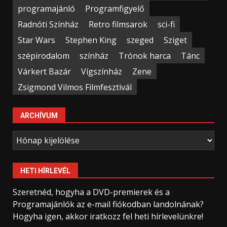
programajánló
Programfigyelő
Radnóti Színház
Retro filmsarok
sci-fi
Star Wars
Stephen King
szeged
Sziget
szépirodalom
színház
Trónok harca
Tánc
Várkert Bazár
Vígszínház
Zene
Zsigmond Vilmos Filmfesztivál
ARCHÍVUM
Archívum
HETI HÍRLEVÉL
Szeretnéd, hogyha a DVD-premierek és a
Programajánlók az e-mail fiókodban landolnának?
Hogyha igen, akkor iratkozz fel heti hírlevelünkre!