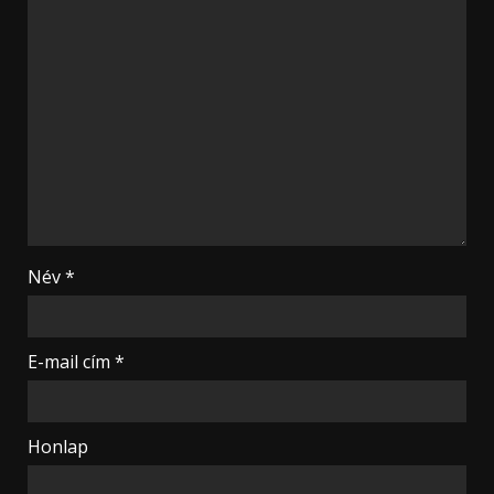
Név
*
E-mail cím
*
Honlap