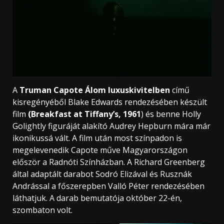
A
Truman Capote Álom luxuskivitelben
című
kisregényéből Blake Edwards rendezésében készült
film
(Breakfast at Tiffany’s, 1961
) és benne Holly
Golightly figuráját alakító Audrey Hepburn mára már
ikonikussá vált. A film után most színpadon is
megelevenedik Capote műve Magyarországon
először a Radnóti Színházban. A Richard Greenberg
által adaptált darabot Sodró Elizával és Rusznák
Andrással a főszerepben Valló Péter rendezésében
láthatjuk. A darab bemutatója október 22-én,
szombaton volt.