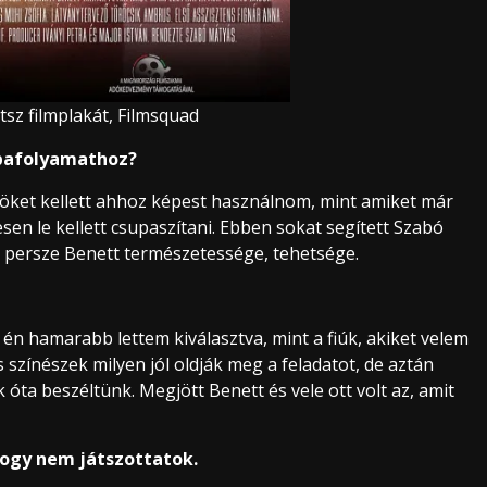
tsz filmplakát, Filmsquad
óbafolyamathoz?
özöket kellett ahhoz képest használnom, mint amiket már
en le kellett csupaszítani. Ebben sokat segített Szabó
 persze Benett természetessége, tehetsége.
y én hamarabb lettem kiválasztva, mint a fiúk, akiket velem
s színészek milyen jól oldják meg a feladatot, de aztán
 óta beszéltünk. Megjött Benett és vele ott volt az, amit
hogy nem játszottatok.