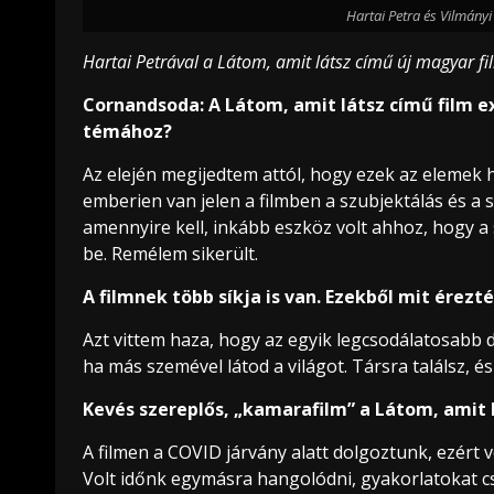
Hartai Petra és Vilmányi
Hartai Petrával a Látom, amit látsz című új magyar f
Cornandsoda: A Látom, amit látsz című film ex
témához?
Az elején megijedtem attól, hogy ezek az elemek 
emberien van jelen a filmben a szubjektálás és a 
amennyire kell, inkább eszköz volt ahhoz, hogy a
be. Remélem sikerült.
A filmnek több síkja is van. Ezekből mit érezt
Azt vittem haza, hogy az egyik legcsodálatosabb d
ha más szemével látod a világot. Társra találsz, és
Kevés szereplős, „kamarafilm” a Látom, amit l
A filmen a COVID járvány alatt dolgoztunk, ezért 
Volt időnk egymásra hangolódni, gyakorlatokat cs