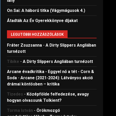
lány
On Sai: A ​háború titka (Vágymágusok 4.)
Átadták Az Év Gyerekkönyve díjakat
LEGUTÓBBI HOZZÁSZÓLÁSOK
Fráter Zsuzsanna
-
A Dirty Slippers Angliában
turnézott
Tibike
-
A Dirty Slippers Angliában turnézott
Arcane évadkritika - Eggyel nő a tét - Corn &
Soda
-
Arcane (2021-2024): Látványos akció
drámai köntösben – kritika
Tizedes
-
Középfölde felfedezése, avagy
hogyan olvassunk Tolkient?
Torma István
-
Örökmozgó