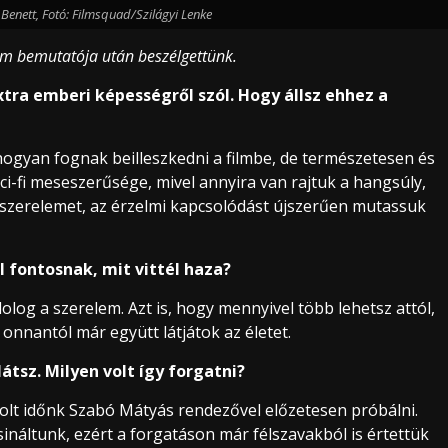
 Benett, Fotó: Filmsquad/Szilágyi Lenke
ilm bemutatója után beszélgettünk.
tra emberi képességről szól. Hogy állsz ehhez a
hogyan fognak beilleszkedni a filmbe, de természetesen és
sci-fi meseszerűsége, mivel annyira van rajtuk a hangsúly,
 szerelemet, az érzelmi kapcsolódást újszerűen mutassuk
él fontosnak, mit vittél haza?
olog a szerelem. Azt is, hogy mennyivel több lehetsz attól,
 onnantól már együtt látjátok az életet.
átsz. Milyen volt így forgatni?
volt időnk Szabó Mátyás rendezővel előzetesen próbálni.
ináltunk, ezért a forgatáson már félszavakból is értettük