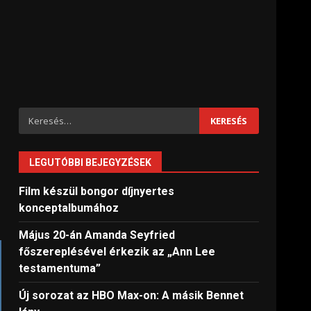
Keresés:
LEGUTÓBBI BEJEGYZÉSEK
Film készül bongor díjnyertes
konceptalbumához
Május 20-án Amanda Seyfried
főszereplésével érkezik az „Ann Lee
testamentuma”
Új sorozat az HBO Max-on: A másik Bennet