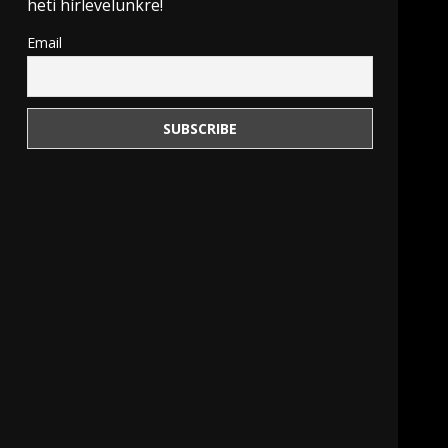
heti hírlevelünkre!
Email