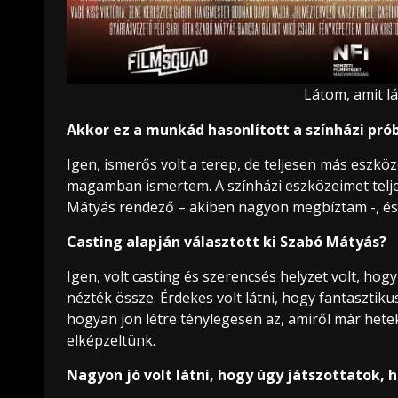
Látom, amit lá
Akkor ez a munkád hasonlított a színházi pr
Igen, ismerős volt a terep, de teljesen más eszk
magamban ismertem. A színházi eszközeimet teljes
Mátyás rendező – akiben nagyon megbíztam -, és
Casting alapján választott ki Szabó Mátyás?
Igen, volt casting és szerencsés helyzet volt, hog
nézték össze. Érdekes volt látni, hogy fantasztiku
hogyan jön létre ténylegesen az, amiről már hetek
elképzeltünk.
Nagyon jó volt látni, hogy úgy játszottatok, 