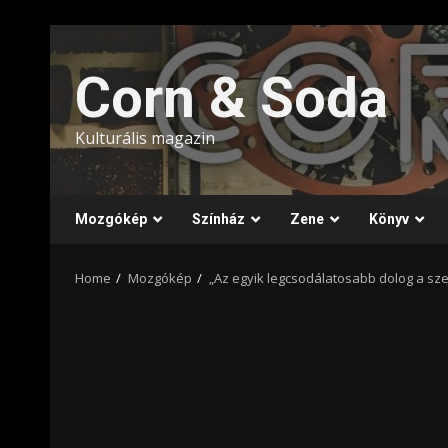
Skip
to
Corn & Soda
content
Kulturális magazin
Mozgókép
Színház
Zene
Könyv
Home
Mozgókép
„Az egyik legcsodálatosabb dolog a szer