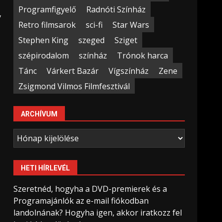
Programfigyelő
Radnóti Színház
y
Retro filmsarok
sci-fi
Star Wars
Stephen King
szeged
Sziget
szépirodalom
színház
Trónok harca
Tánc
Várkert Bazár
Vígszínház
Zene
Zsigmond Vilmos Filmfesztivál
ARCHÍVUM
Archívum
HETI HÍRLEVÉL
Szeretnéd, hogyha a DVD-premierek és a
Programajánlók az e-mail fiókodban
landolnának? Hogyha igen, akkor iratkozz fel