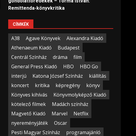
gondolattöredékek – Torma István:
Remittenda-könyvkritika
CÍMKÉK
A38
Agave Könyvek
Alexandra Kiadó
Athenaeum Kiadó
Budapest
Centrál Színház
dráma
film
General Press Kiadó
HBO
HBO Go
interjú
Katona József Színház
kiállítás
koncert
kritika
képregény
könyv
Könyves kihívás
Könyvmolyképző Kiadó
kötelező filmek
Madách színház
Magvető Kiadó
Marvel
Netflix
nyereményjáték
Oscar
Pesti Magyar Színház
programajánló