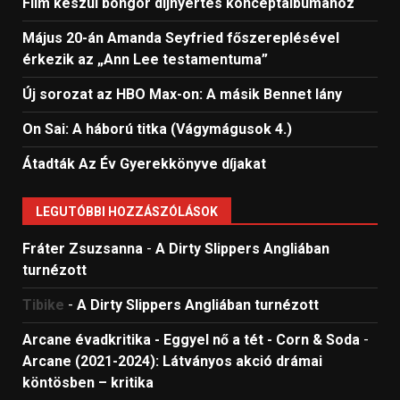
Film készül bongor díjnyertes konceptalbumához
Május 20-án Amanda Seyfried főszereplésével
érkezik az „Ann Lee testamentuma”
Új sorozat az HBO Max-on: A másik Bennet lány
On Sai: A ​háború titka (Vágymágusok 4.)
Átadták Az Év Gyerekkönyve díjakat
LEGUTÓBBI HOZZÁSZÓLÁSOK
Fráter Zsuzsanna
-
A Dirty Slippers Angliában
turnézott
Tibike
-
A Dirty Slippers Angliában turnézott
Arcane évadkritika - Eggyel nő a tét - Corn & Soda
-
Arcane (2021-2024): Látványos akció drámai
köntösben – kritika