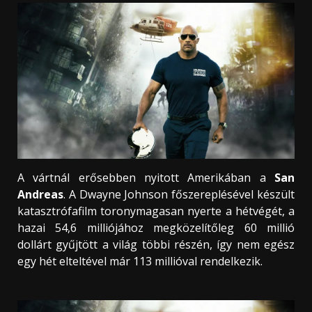
A vártnál erősebben nyitott Amerikában a
San
Andreas
. A Dwayne Johnson főszereplésével készült
katasztrófafilm toronymagasan nyerte a hétvégét, a
hazai 54,6 milliójához megközelítőleg 60 millió
dollárt gyűjtött a világ többi részén, így nem egész
egy hét elteltével már 113 millióval rendelkezik.