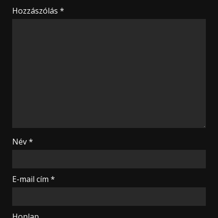
Hozzászólás
*
Név
*
E-mail cím
*
Honlap