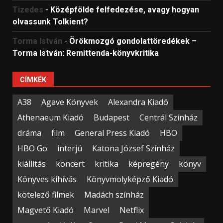
Tizedes
-
Középfölde felfedezése, avagy hogyan
olvassunk Tolkient?
Torma István
-
Örökmozgó gondolattöredékek –
Torma István: Remittenda-könyvkritika
CÍMKÉK
A38
Agave Könyvek
Alexandra Kiadó
Athenaeum Kiadó
Budapest
Centrál Színház
dráma
film
General Press Kiadó
HBO
HBO Go
interjú
Katona József Színház
kiállítás
koncert
kritika
képregény
könyv
Könyves kihívás
Könyvmolyképző Kiadó
kötelező filmek
Madách színház
Magvető Kiadó
Marvel
Netflix