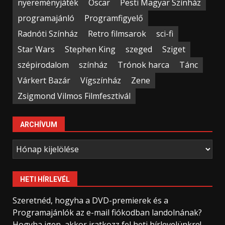
nyereményjáték
Oscar
Pesti Magyar Színház
programajánló
Programfigyelő
Radnóti Színház
Retro filmsarok
sci-fi
Star Wars
Stephen King
szeged
Sziget
szépirodalom
színház
Trónok harca
Tánc
Várkert Bazár
Vígszínház
Zene
Zsigmond Vilmos Filmfesztivál
ARCHÍVUM
Archívum
HETI HÍRLEVÉL
Szeretnéd, hogyha a DVD-premierek és a
Programajánlók az e-mail fiókodban landolnának?
Hogyha igen, akkor iratkozz fel heti hírlevelünkre!