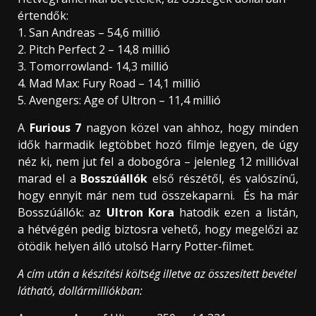
értendők:
1. San Andreas – 54,6 millió
2. Pitch Perfect 2 – 14,8 millió
3. Tomorrowland- 14,3 millió
4. Mad Max: Fury Road – 14,1 millió
5. Avengers: Age of Ultron – 11,4 millió
A
Furious 7
nagyon közel van ahhoz, hogy minden
idők harmadik legtöbbet hozó filmje legyen, de úgy
néz ki, nem jut fel a dobogóra – jelenleg 12 millióval
marad el a
Bosszúállók
első részétől, és valószínű,
hogy ennyit már nem tud összekaparni. És ha már
Bosszúállók: az
Ultron Kora
hatodik ezen a listán,
a hétvégén pedig biztosra vehető, hogy megelőzi az
ötödik helyen álló utolsó Harry Potter-filmet.
A cím után a készítési költség illetve az összesített bevétel
látható, dollármilliókban: