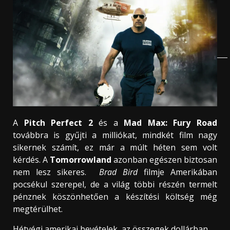
A
Pitch Perfect 2
és a
Mad Max:
Fury Road
továbbra is gyűjti a milliókat, mindkét film nagy
sikernek számít, ez már a múlt héten sem volt
kérdés. A
Tomorrowland
azonban egészen biztosan
nem lesz sikeres.
Brad Bird
filmje Amerikában
pocsékul szerepel, de a világ többi részén termelt
pénznek köszönhetően a készítési költség még
megtérülhet.
Hétvégi amerikai bevételek, az összegek dollárban