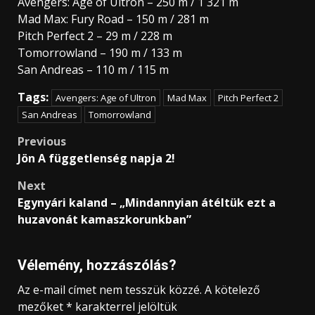
Avengers: Age of Ultron – 250 m / 1 321 m
Mad Max: Fury Road – 150 m / 281 m
Pitch Perfect 2 – 29 m / 228 m
Tomorrowland – 190 m / 133 m
San Andreas – 110 m / 115 m
Tags:
Avengers: Age of Ultron
Mad Max
Pitch Perfect 2
San Andreas
Tomorrowland
Post
Previous
Jön A függetlenség napja 2!
navigation
Next
Egynyári kaland – „Mindannyian átéltük ezt a
huzavonát kamaszkorunkban”
Vélemény, hozzászólás?
Az e-mail címet nem tesszük közzé.
A kötelező
mezőket
*
karakterrel jelöltük