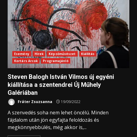
Esemény
Hírek
Képzőművészet
Kiállítás
Kortárs Arcok
Programajánló
Steven Balogh István Vilmos új egyéni
kiállítása a szentendrei Új Műhely
Galériában
Fráter Zsuzsanna
19/09/2022
A szenvedés soha nem lehet öncélú. Minden
fájdalom után jön egyfajta feloldozás és
megkönnyebbülés, még akkor is,...