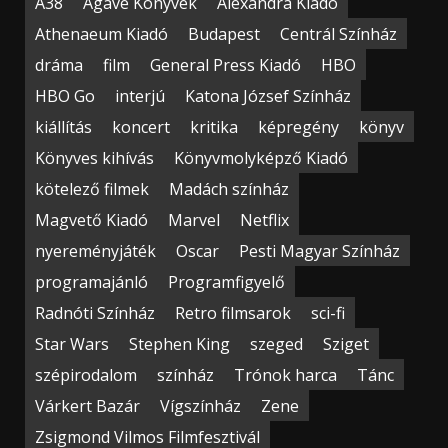
A38
Agave Könyvek
Alexandra Kiadó
Athenaeum Kiadó
Budapest
Centrál Színház
dráma
film
General Press Kiadó
HBO
HBO Go
interjú
Katona József Színház
kiállítás
koncert
kritika
képregény
könyv
Könyves kihívás
Könyvmolyképző Kiadó
kötelező filmek
Madách színház
Magvető Kiadó
Marvel
Netflix
nyereményjáték
Oscar
Pesti Magyar Színház
programajánló
Programfigyelő
Radnóti Színház
Retro filmsarok
sci-fi
Star Wars
Stephen King
szeged
Sziget
szépirodalom
színház
Trónok harca
Tánc
Várkert Bazár
Vígszínház
Zene
Zsigmond Vilmos Filmfesztivál