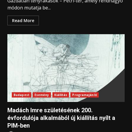
Gazdátlan tényrakások – Petri-tér, amely rendhagyó
módon mutatja be...
Read More
Budapest
Esemény
Kiállítás
Programajánló
Madách Imre születésének 200.
évfordulója alkalmából új kiállítás nyílt a
PIM-ben