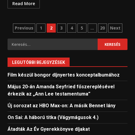
Read More
Bejegyzések
Previous
1
2
3
4
5
…
20
Next
lapozása
Keresés:
LEGUTÓBBI BEJEGYZÉSEK
Film készül bongor díjnyertes konceptalbumához
Május 20-án Amanda Seyfried főszereplésével
érkezik az „Ann Lee testamentuma”
Új sorozat az HBO Max-on: A másik Bennet lány
On Sai: A ​háború titka (Vágymágusok 4.)
Átadták Az Év Gyerekkönyve díjakat