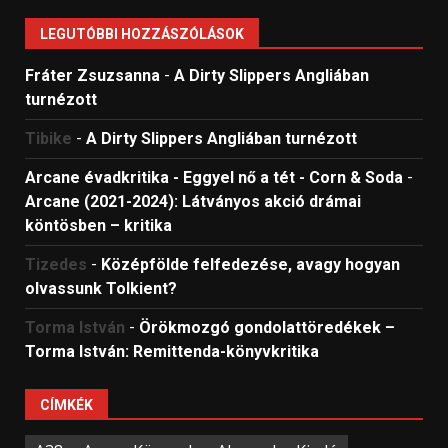
LEGUTÓBBI HOZZÁSZÓLÁSOK
Fráter Zsuzsanna
-
A Dirty Slippers Angliában
turnézott
Tibike
-
A Dirty Slippers Angliában turnézott
Arcane évadkritika - Eggyel nő a tét - Corn & Soda
-
Arcane (2021-2024): Látványos akció drámai
köntösben – kritika
Tizedes
-
Középfölde felfedezése, avagy hogyan
olvassunk Tolkient?
Torma István
-
Örökmozgó gondolattöredékek –
Torma István: Remittenda-könyvkritika
CÍMKÉK