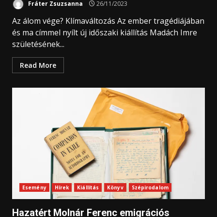
Fráter Zsuzsanna
26/11/2023
Az álom vége? Klímaváltozás Az ember tragédiájában
és ma címmel nyílt új időszaki kiállítás Madách Imre
születésének...
Read More
Esemény
Hírek
Kiállítás
Könyv
Szépirodalom
Hazatért Molnár Ferenc emigrációs