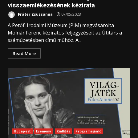
visszaemlékezésének kézirata
Fráter Zsuzsanna
07/05/2023
A Petőfi Irodalmi Múzeum (PIM) megvásárolta
Molnár Ferenc kéziratos feljegyzéseit az Útitárs a
száműzetésben című műhöz. A...
Read More
Budapest
Esemény
Kiállítás
Programajánló