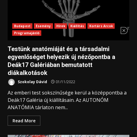
Budapest
Esemény
Hírek
Kiállítás
Kortárs Arcok
Programajánló
Testünk anatómiáját és a társadalmi
egyenlőséget helyezik új nézőpontba a
Deák17 Galériában bemutatott
diákalkotások
Szokolay Dávid
01/11/2022
Az emberi test sokszínűsége kerül a középpontba a
Deák17 Galéria új kiállításain. Az AUTONÓM
ANATÓMIA tárlaton nem...
Read More