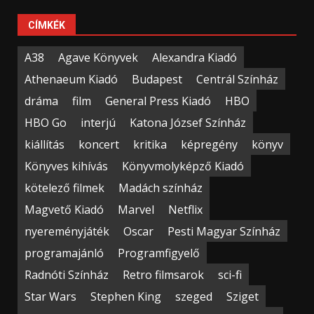
CÍMKÉK
A38
Agave Könyvek
Alexandra Kiadó
Athenaeum Kiadó
Budapest
Centrál Színház
dráma
film
General Press Kiadó
HBO
HBO Go
interjú
Katona József Színház
kiállítás
koncert
kritika
képregény
könyv
Könyves kihívás
Könyvmolyképző Kiadó
kötelező filmek
Madách színház
Magvető Kiadó
Marvel
Netflix
nyereményjáték
Oscar
Pesti Magyar Színház
programajánló
Programfigyelő
Radnóti Színház
Retro filmsarok
sci-fi
Star Wars
Stephen King
szeged
Sziget