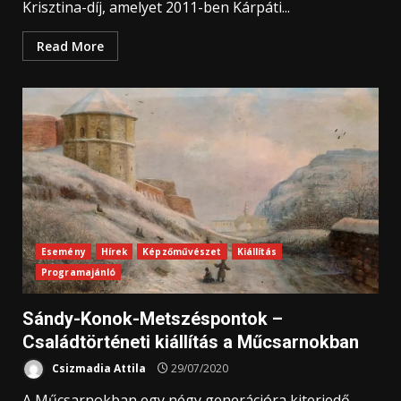
Krisztina-díj, amelyet 2011-ben Kárpáti...
Read More
Esemény
Hírek
Képzőművészet
Kiállítás
Programajánló
Sándy-Konok-Metszéspontok –
Családtörténeti kiállítás a Műcsarnokban
Csizmadia Attila
29/07/2020
A Műcsarnokban egy négy generációra kiterjedő