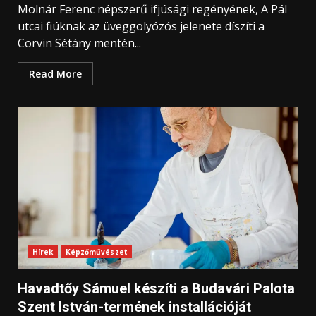
Molnár Ferenc népszerű ifjúsági regényének, A Pál
utcai fiúknak az üveggolyózós jelenete díszíti a
Corvin Sétány mentén...
Read More
Hírek
Képzőművészet
Havadtőy Sámuel készíti a Budavári Palota
Szent István-termének installációját