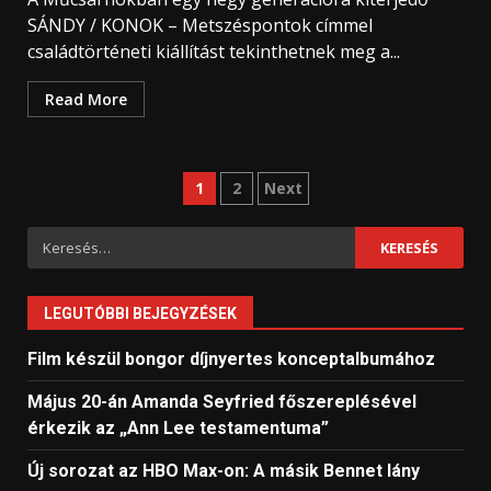
SÁNDY / KONOK – Metszéspontok címmel
családtörténeti kiállítást tekinthetnek meg a...
Read More
Bejegyzések
1
2
Next
lapozása
Keresés:
LEGUTÓBBI BEJEGYZÉSEK
Film készül bongor díjnyertes konceptalbumához
Május 20-án Amanda Seyfried főszereplésével
érkezik az „Ann Lee testamentuma”
Új sorozat az HBO Max-on: A másik Bennet lány