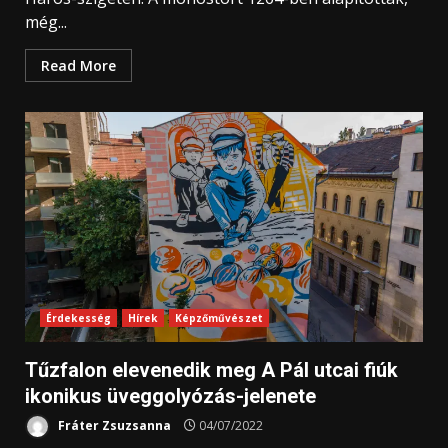
még...
Read More
Érdekesség
Hírek
Képzőművészet
Tűzfalon elevenedik meg A Pál utcai fiúk
ikonikus üveggolyózás-jelenete
Fráter Zsuzsanna
04/07/2022