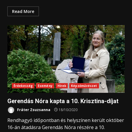
Read More
Érdekesség
Esemény
Hírek
Képzőművészet
Gerendás Nóra kapta a 10. Krisztina-díjat
Fráter Zsuzsanna
18/10/2020
Rendhagyó időpontban és helyszínen került október
16-án átadásra Gerendás Nóra részére a 10.