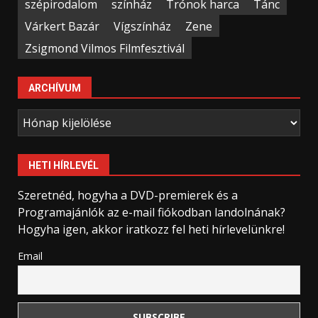
szépirodalom
színház
Trónok harca
Tánc
Várkert Bazár
Vígszínház
Zene
Zsigmond Vilmos Filmfesztivál
ARCHÍVUM
Archívum
HETI HÍRLEVÉL
Szeretnéd, hogyha a DVD-premierek és a
Programajánlók az e-mail fiókodban landolnának?
Hogyha igen, akkor iratkozz fel heti hírlevelünkre!
Email