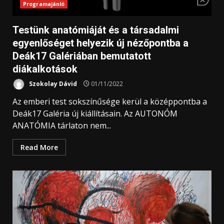
Programajánló
Testünk anatómiáját és a társadalmi
egyenlőséget helyezik új nézőpontba a
Deák17 Galériában bemutatott
diákalkotások
Szokolay Dávid
01/11/2022
Az emberi test sokszínűsége kerül a középpontba a
Deák17 Galéria új kiállításain. Az AUTONÓM
ANATÓMIA tárlaton nem...
Read More