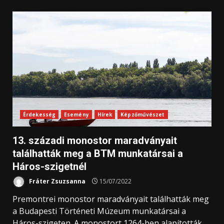
Érdekesség
Esemény
Hírek
Képzőművészet
13. századi monostor maradványait
találhatták meg a BTM munkatársai a
Háros-szigetnél
Fráter Zsuzsanna
15/07/2022
Premontrei monostor maradványait találhatták meg
a Budapesti Történeti Múzeum munkatársai a
Háros-szigeten. A monostort 1264-ben alapították,