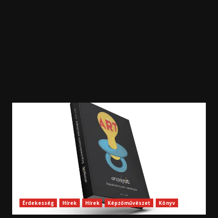
Érdekesség
Hírek
Hírek
Képzőművészet
Könyv