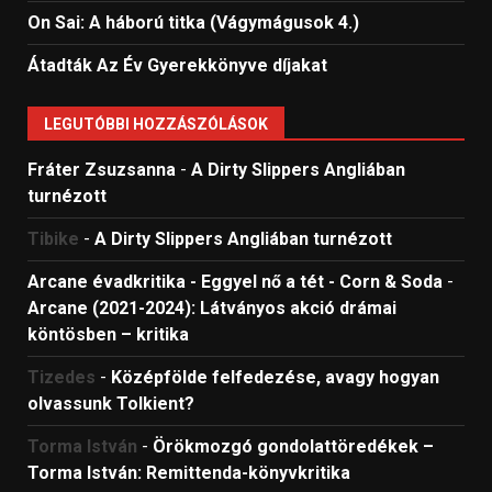
On Sai: A ​háború titka (Vágymágusok 4.)
Átadták Az Év Gyerekkönyve díjakat
LEGUTÓBBI HOZZÁSZÓLÁSOK
Fráter Zsuzsanna
-
A Dirty Slippers Angliában
turnézott
Tibike
-
A Dirty Slippers Angliában turnézott
Arcane évadkritika - Eggyel nő a tét - Corn & Soda
-
Arcane (2021-2024): Látványos akció drámai
köntösben – kritika
Tizedes
-
Középfölde felfedezése, avagy hogyan
olvassunk Tolkient?
Torma István
-
Örökmozgó gondolattöredékek –
Torma István: Remittenda-könyvkritika