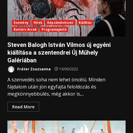
Esemény
Hírek
Képzőművészet
Kiállítás
Kortárs Arcok
Programajánló
Steven Balogh István Vilmos új egyéni
kiállítása a szentendrei Új Műhely
Galériában
Fráter Zsuzsanna
19/09/2022
A szenvedés soha nem lehet öncélú. Minden
fájdalom után jön egyfajta feloldozás és
megkönnyebbülés, még akkor is,...
Read More