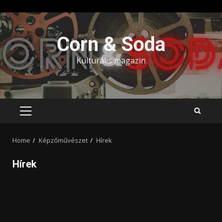
Skip
to
Corn & Soda
content
Kulturális magazin
PRIMARY
MENU
Home
Képzőművészet
Hírek
Hírek