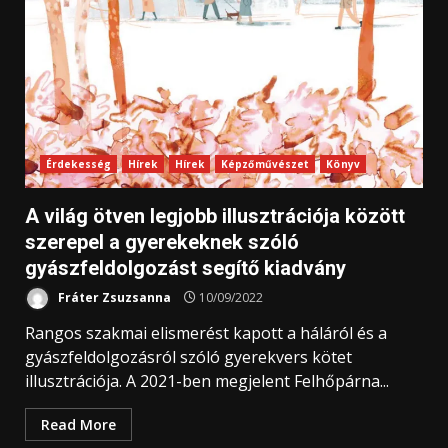
Érdekesség
Hírek
Hírek
Képzőművészet
Könyv
A világ ötven legjobb illusztrációja között
szerepel a gyerekeknek szóló
gyászfeldolgozást segítő kiadvány
Fráter Zsuzsanna
10/09/2022
Rangos szakmai elismerést kapott a háláról és a
gyászfeldolgozásról szóló gyerekvers kötet
illusztrációja. A 2021-ben megjelent Felhőpárna...
Read More