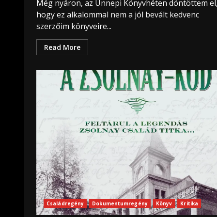
Még nyáron, az Ünnepi Könyvhéten döntöttem el
hogy ez alkalommal nem a jól bevált kedvenc
szerzőim könyveire...
Read More
Családregény
Dokumentumregény
Könyv
Kritika