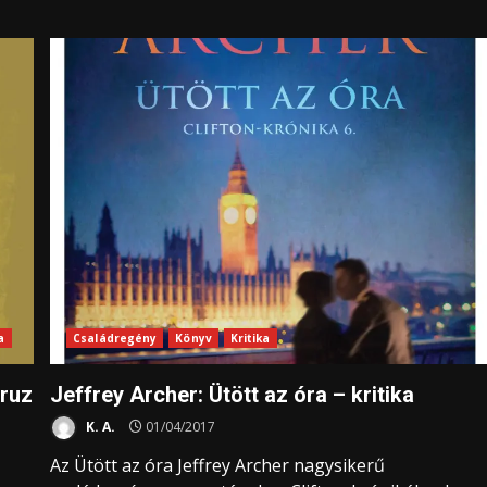
a
Családregény
Könyv
Kritika
Cruz
Jeffrey Archer: Ütött az óra – kritika
K. A.
01/04/2017
Az Ütött az óra Jeffrey Archer nagysikerű