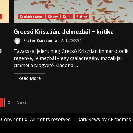
y
Családregény
Könyv
Krimi
Kritika
Grecsó Krisztián: Jelmezbál – kritika
Fráter Zsuzsanna
15/08/2016
l,
Tavasszal jelent meg Grecsó Krisztián immár ötödik
regénye, Jelmezbál – egy családregény mozaikjai
címmel a Magvető Kiadónál....
Read More
ejegyzések
1
2
Next
apozása
Copyright © All rights reserved.
|
DarkNews
by AF themes.