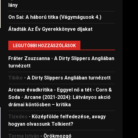
lány
On Sai: A ​háború titka (Vágymágusok 4.)
Átadták Az Év Gyerekkönyve díjakat
LEGUTÓBBI HOZZÁSZÓLÁSOK
Fráter Zsuzsanna
-
A Dirty Slippers Angliában
turnézott
Tibike
-
A Dirty Slippers Angliában turnézott
Arcane évadkritika - Eggyel nő a tét - Corn &
Soda
-
Arcane (2021-2024): Látványos akció
drámai köntösben – kritika
Tizedes
-
Középfölde felfedezése, avagy
hogyan olvassunk Tolkient?
Torma István
-
Örökmozgó