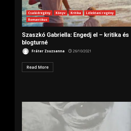
Családregény
Könyv
Kritika
Lélektani regény
Romantikus
Szaszkó Gabriella: Engedj el – kritika és
blogturné
Fráter Zsuzsanna
26/10/2021
Read More