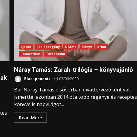
Ajánló
Családregény
Dráma
Könyv
Krimi
Romantikus
Történelmi
Náray Tamás: Zarah-trilógia – könyvajánló
zak
Blackphoenix
03/06/2020
Bár Náray Tamás elsősorban divattervezőként vált
ismertté, azonban 2014 óta több regénye és recepte
könyve is napvilágot...
stes
Read More