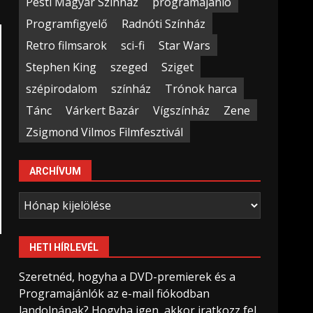
Pesti Magyar Színház
programajánló
Programfigyelő
Radnóti Színház
Retro filmsarok
sci-fi
Star Wars
Stephen King
szeged
Sziget
szépirodalom
színház
Trónok harca
Tánc
Várkert Bazár
Vígszínház
Zene
Zsigmond Vilmos Filmfesztivál
ARCHÍVUM
Archívum
HETI HÍRLEVÉL
Szeretnéd, hogyha a DVD-premierek és a
Programajánlók az e-mail fiókodban
landolnának? Hogyha igen, akkor iratkozz fel