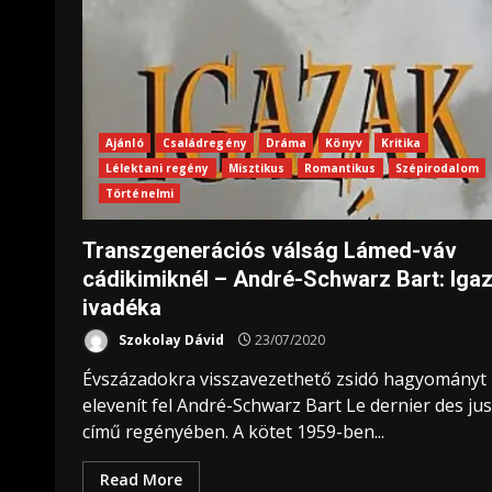
Ajánló
Családregény
Dráma
Könyv
Kritika
Lélektani regény
Misztikus
Romantikus
Szépirodalom
Történelmi
Transzgenerációs válság Lámed-váv
cádikimiknél – André-Schwarz Bart: Iga
ivadéka
Szokolay Dávid
23/07/2020
Évszázadokra visszavezethető zsidó hagyományt
elevenít fel André-Schwarz Bart Le dernier des ju
című regényében. A kötet 1959-ben...
Read More