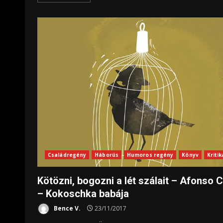
Családregény
Háborús
Humoros regény
Könyv
Kritik
Kötözni, bogozni a lét szálait – Afonso 
– Kokoschka babája
Bence V.
23/11/2017