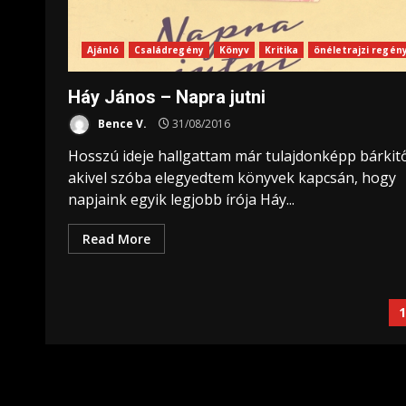
Ajánló
Családregény
Könyv
Kritika
önéletrajzi regén
Háy János – Napra jutni
Bence V.
31/08/2016
Hosszú ideje hallgattam már tulajdonképp bárkitő
akivel szóba elegyedtem könyvek kapcsán, hogy
napjaink egyik legjobb írója Háy...
Read More
B
l