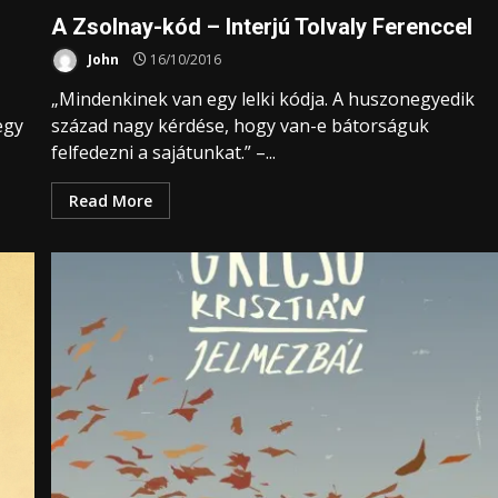
A Zsolnay-kód – Interjú Tolvaly Ferenccel
John
16/10/2016
„Mindenkinek van egy lelki kódja. A huszonegyedik
egy
század nagy kérdése, hogy van-e bátorságuk
felfedezni a sajátunkat.” –...
Read More