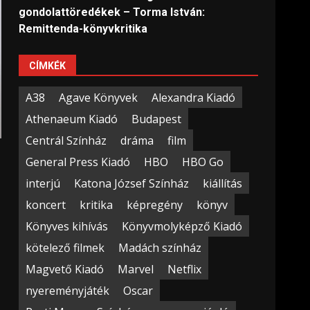
gondolattöredékek – Torma István:
Remittenda-könyvkritika
CÍMKÉK
A38
Agave Könyvek
Alexandra Kiadó
Athenaeum Kiadó
Budapest
Centrál Színház
dráma
film
General Press Kiadó
HBO
HBO Go
interjú
Katona József Színház
kiállítás
koncert
kritika
képregény
könyv
s
Könyves kihívás
Könyvmolyképző Kiadó
kötelező filmek
Madách színház
Magvető Kiadó
Marvel
Netflix
nyereményjáték
Oscar