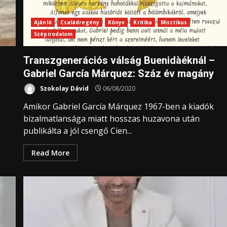
Ajánló
Családregény
Könyv
Kritika
Misztikus
Szépirodalom
Transzgenerációs válság Buenidàéknál –
Gabriel García Márquez: Száz év magány
Szokolay Dávid
06/08/2020
Amikor Gabriel García Márquez 1967-ben a kiadók
bizalmatlansága miatt hosszas huzavona után
publikálta a jól csengő Cien...
Read More