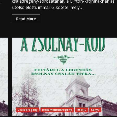
családregény-sorozatának, a Clifton-krónikáknak az
,
utolsó előtti, immár 6. kötete, mely...
Read More
Családregény
Dokumentumregény
Interjú
Könyv