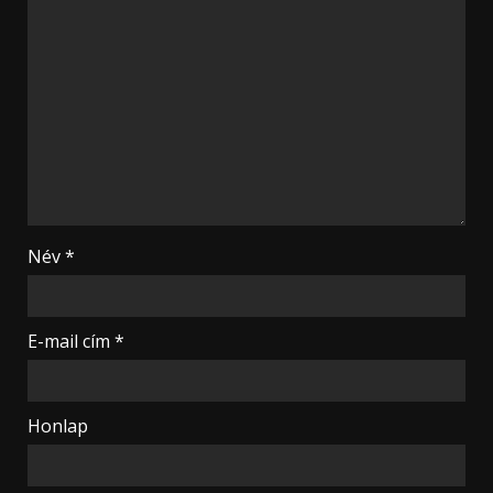
Név
*
E-mail cím
*
Honlap