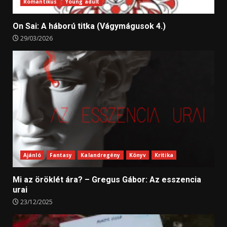
Romantikus
Young adult
On Sai: A ​háború titka (Vágymágusok 4.)
29/03/2026
Ajánló
Fantasy
Kalandregény
Könyv
Kritika
Mi az öröklét ára? – Gregus Gábor: Az esszencia
urai
23/12/2025