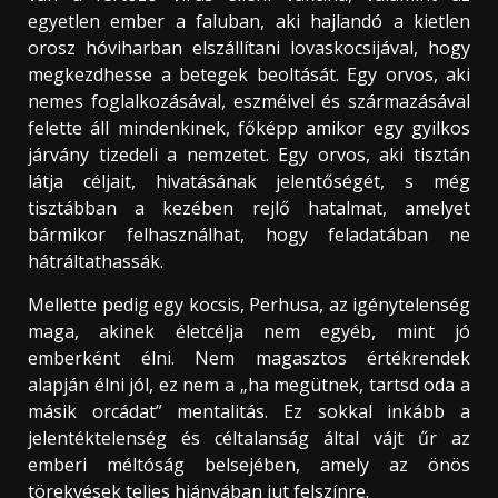
egyetlen ember a faluban, aki hajlandó a kietlen
orosz hóviharban elszállítani lovaskocsijával, hogy
megkezdhesse a betegek beoltását. Egy orvos, aki
nemes foglalkozásával, eszméivel és származásával
felette áll mindenkinek, főképp amikor egy gyilkos
járvány tizedeli a nemzetet. Egy orvos, aki tisztán
látja céljait, hivatásának jelentőségét, s még
tisztábban a kezében rejlő hatalmat, amelyet
bármikor felhasználhat, hogy feladatában ne
hátráltathassák.
Mellette pedig egy kocsis, Perhusa, az igénytelenség
maga, akinek életcélja nem egyéb, mint jó
emberként élni. Nem magasztos értékrendek
alapján élni jól, ez nem a „ha megütnek, tartsd oda a
másik orcádat” mentalitás. Ez sokkal inkább a
jelentéktelenség és céltalanság által vájt űr az
emberi méltóság belsejében, amely az önös
törekvések teljes hiányában jut felszínre.