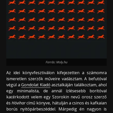
Forrás: Moly.hu
Az idei könyvfesztiválon kifejezetten a számomra
ismeretlen szerzők műveire vadásztam. A befutóval
végül a
Gondolat Kiadó
asztalkáján találkoztam, ahol
egy minimalista, de annál ízlésesebb borítóval
kacérkodott velem egy Szorokin nevű orosz szerző
és
Hóvihar
című könyve, hátulján a csinos és kafkaian
borús nyitópárbeszéddel. Márpedig én nagyon is