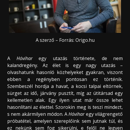
A szerző – Forrás: Origo.hu
A
Hóvihar
egy utazás története, de nem
kalandregény. Az élet is egy nagy utazás –
olvashatunk hasonló közhelyeket gyakran, viszont
ebben a regényben pontosan ez történik.
Szembeszél hordja a havat, a kocsi talpai eltörnek,
sürget az idő, járvány pusztít, míg az útitársad egy
kellemetlen alak. Egy ilyen utat már össze lehet
hasonlítani az élettel. Szorokin meg is teszi mindezt,
s nem akármilyen módon. A
Hóvihar
egy világrengető
próbatétel, amelyen szereplőink sem jutnak túl, és
ez nekünk sem fog sikerülni, e felől ne legyen