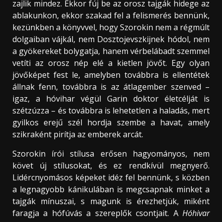
zajlik mindez. Ekkor fúj be az orosz tajgák hidege az
ablakunkon, ekkor szakad fel a felismerés bennünk,
kezünkben a könyvvel, hogy Szorokin nem a régmúlt
dolgaiban vájkál, nem Dosztojevszkijnek hódol, nem
a gyökereket bolygatja, hanem vérbelábadt szemmel
vetíti az orosz nép elé a kietlen jövőt. Egy olyan
jövőképet fest le, amelyben továbbra is ellentétek
állnak fenn, továbbra is az átlagember szenved –
igaz, a hóvihar végül Garin doktor életcélját is
szétzúzza – és továbbra is lehetetlen a haladás, mert
gyilkos erejű szél hordja szembe a havat, amely
szikraként pirítja az emberek arcát.
Szorokin írói stílusa erősen hagyományos, nem
követ új stílusokat, és ez rendkívül megnyerő.
Lidércnyomásos képeket idéz fel bennünk, s közben
a legnagyobb kánikulában is megcsapnak minket a
tajgák mínuszai, s magunk is érezhetjük, miként
faragja a hófúvás a szereplők csontjait. A
Hóhivar