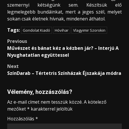
szemernyi kétségünk sem. Készítsük elő
legmelegebb bundáinkat, mert a jeges szél, melyet
sokan csak életnek hívnak, mindenen áthatol.
Tags:
Gondolat Kiadó
Hóvihar
Vlagyimir Szorokin
Post
Previous
Művészet és bánat kéz a kézben jár? – Interjú A
navigation
Nyughatatlan együttessel
Next
SzínDarab – Tértetris Színházak Éjszakája módra
Vélemény, hozzászólás?
Az e-mail címet nem tesszük közzé.
A kötelező
mezőket
*
karakterrel jelöltük
Hozzászólás
*