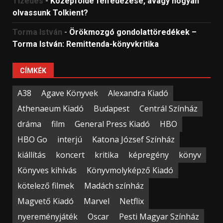
Tizedes
-
Középfölde felfedezése, avagy hogyan
olvassunk Tolkient?
Torma István
-
Örökmozgó gondolattöredékek –
Torma István: Remittenda-könyvkritika
CÍMKÉK
A38
Agave Könyvek
Alexandra Kiadó
Athenaeum Kiadó
Budapest
Centrál Színház
dráma
film
General Press Kiadó
HBO
HBO Go
interjú
Katona József Színház
kiállítás
koncert
kritika
képregény
könyv
Könyves kihívás
Könyvmolyképző Kiadó
kötelező filmek
Madách színház
Magvető Kiadó
Marvel
Netflix
nyereményjáték
Oscar
Pesti Magyar Színház