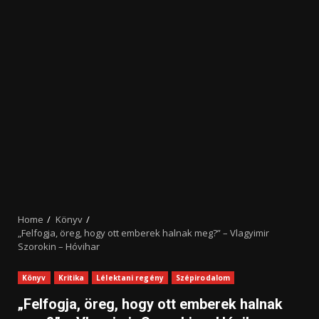
Home
Könyv
„Felfogja, öreg, hogy ott emberek halnak meg?” – Vlagyimir
Szorokin – Hóvihar
Könyv
Kritika
Lélektani regény
Szépirodalom
„Felfogja, öreg, hogy ott emberek halnak