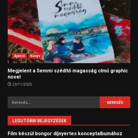
Ajánló
Könyv
Megjelent a Semmi szédítő magasság című graphic
novel
23/11/2025
Keresés:
LEGUTÓBBI BEJEGYZÉSEK
Film készül bongor díjnyertes konceptalbumához