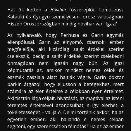
Hát ők ketten a
Hóvihar
főszereplői. Tomóceusz
Katatiki és Gyugyu személyesen, orosz valóságban.
Hiszen Oroszországban mindig hóvihar van. Igaz?
Az nyilvánvaló, hogy Perhusa és Garin egymás
ellenpólusai. Garin az elnyomó, zsarnoki ember
megfelelője, aki kizárólag saját érdekei szerint
cselekszik, pedig a saját érdekek szerint cselekedni
önmagában nem igazán nagy bűn. Az igazi
képmutatás az, amikor mindezt nemes célok és
eszmék zászlaja alatt hajtják végre. Garin doktor
bárkin átgázol, hogy eljusson a betegekhez, mert
számára az élet értelme a célokban nyer értelmet.
Aki tisztán látja céljait, hivatását, az magával az isteni
teremtés értelmével azonosulhat, s így elérheti a
tökéletességet – vallja ő. De mi történik akkor, ha az
egyetlen ember, aki hajlandó e nemes célban
segíteni, egy szerencsétlen félnótás? Ha ez az ember