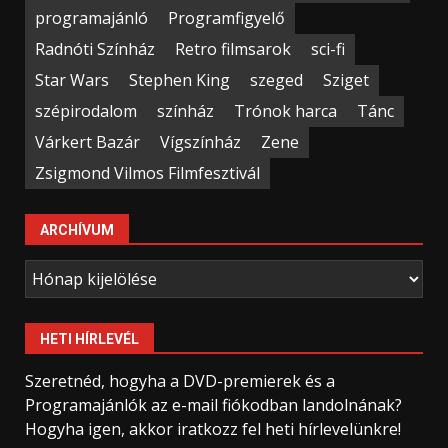
programajánló
Programfigyelő
Radnóti Színház
Retro filmsarok
sci-fi
Star Wars
Stephen King
szeged
Sziget
szépirodalom
színház
Trónok harca
Tánc
Várkert Bazár
Vígszínház
Zene
Zsigmond Vilmos Filmfesztivál
ARCHÍVUM
Archívum
HETI HÍRLEVÉL
Szeretnéd, hogyha a DVD-premierek és a
Programajánlók az e-mail fiókodban landolnának?
Hogyha igen, akkor iratkozz fel heti hírlevelünkre!