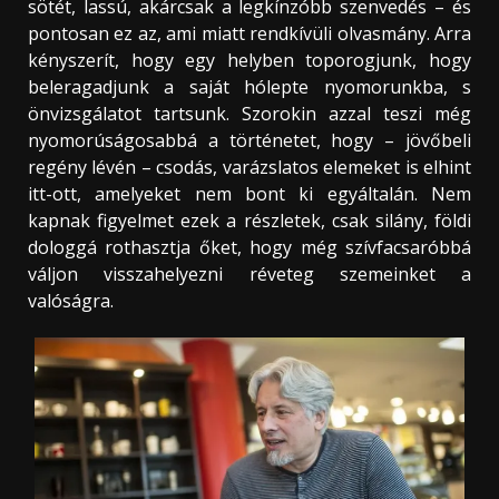
sötét, lassú, akárcsak a legkínzóbb szenvedés – és
pontosan ez az, ami miatt rendkívüli olvasmány. Arra
kényszerít, hogy egy helyben toporogjunk, hogy
beleragadjunk a saját hólepte nyomorunkba, s
önvizsgálatot tartsunk. Szorokin azzal teszi még
nyomorúságosabbá a történetet, hogy – jövőbeli
regény lévén – csodás, varázslatos elemeket is elhint
itt-ott, amelyeket nem bont ki egyáltalán. Nem
kapnak figyelmet ezek a részletek, csak silány, földi
dologgá rothasztja őket, hogy még szívfacsaróbbá
váljon visszahelyezni réveteg szemeinket a
valóságra.