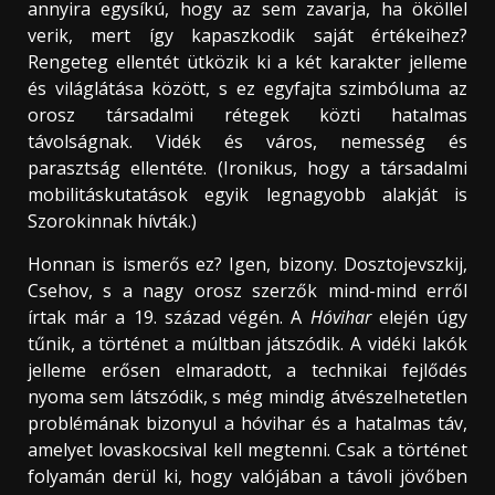
annyira egysíkú, hogy az sem zavarja, ha ököllel
verik, mert így kapaszkodik saját értékeihez?
Rengeteg ellentét ütközik ki a két karakter jelleme
és világlátása között, s ez egyfajta szimbóluma az
orosz társadalmi rétegek közti hatalmas
távolságnak. Vidék és város, nemesség és
parasztság ellentéte. (Ironikus, hogy a társadalmi
mobilitáskutatások egyik legnagyobb alakját is
Szorokinnak hívták.)
Honnan is ismerős ez? Igen, bizony. Dosztojevszkij,
Csehov, s a nagy orosz szerzők mind-mind erről
írtak már a 19. század végén. A
Hóvihar
elején úgy
tűnik, a történet a múltban játszódik. A vidéki lakók
jelleme erősen elmaradott, a technikai fejlődés
nyoma sem látszódik, s még mindig átvészelhetetlen
problémának bizonyul a hóvihar és a hatalmas táv,
amelyet lovaskocsival kell megtenni. Csak a történet
folyamán derül ki, hogy valójában a távoli jövőben