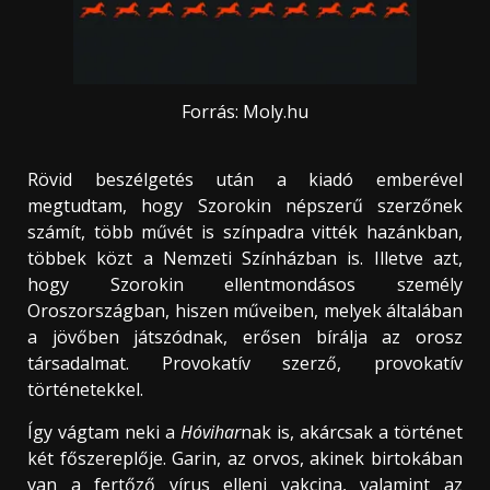
Forrás: Moly.hu
Rövid beszélgetés után a kiadó emberével
megtudtam, hogy Szorokin népszerű szerzőnek
számít, több művét is színpadra vitték hazánkban,
többek közt a Nemzeti Színházban is. Illetve azt,
hogy Szorokin ellentmondásos személy
Oroszországban, hiszen műveiben, melyek általában
a jövőben játszódnak, erősen bírálja az orosz
társadalmat. Provokatív szerző, provokatív
történetekkel.
Így vágtam neki a
Hóvihar
nak is, akárcsak a történet
két főszereplője. Garin, az orvos, akinek birtokában
van a fertőző vírus elleni vakcina, valamint az