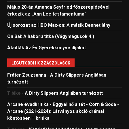
Május 20-án Amanda Seyfried főszereplésével
érkezik az „Ann Lee testamentuma”
Új sorozat az HBO Max-on: A másik Bennet lány
On Sai: A ​háború titka (Vágymágusok 4.)
Átadták Az Év Gyerekkönyve díjakat
LEGUTÓBBI HOZZÁSZÓLÁSOK
Fráter Zsuzsanna
-
A Dirty Slippers Angliában
turnézott
Tibike
-
A Dirty Slippers Angliában turnézott
Arcane évadkritika - Eggyel nő a tét - Corn & Soda
-
Arcane (2021-2024): Látványos akció drámai
köntösben – kritika