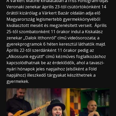
A Várkert Matiné kínálatában a friss Fonogram-díjas
Veronaki zenekar április 23-tól csütörtökönként 14
órától kizárólag a Várkert Bazár oldalán adja elő
Magyarország legismertebb gyermekkönyvéből
kiválasztott meséit és megzenésített verseit. Április
25-től szombatonként 11 órakor indul a Kiskalász
zenekar „Dalok itthonról” című videósorozata; a
gyerekprogramok 6 héten keresztül láthatók majd.
Április 22-től szerdánként 11 órakor pedig az
„Alkossunk együtt!” című kézműves foglalkozáshoz
kapcsolódhatnak be az érdeklődők, ahol a tavaszi-
nyári hónapok jeles napjaihoz (elsőként a Föld
napjához) illeszkedő tárgyakat készíthetnek a
gyermekek.