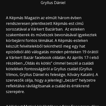
Gryllus Dániel
A Képmás Magazin az elmúlt három évben
rendszeresen jelentkezett Képmás-est című
sorozatával a Várkert Bazárban. Az esteken
szakemberek és művészek bevonásával igyekeztek
körbejárni fontos témákat. A Képmás-esteken
készült felvételekből tekinthető meg egy hat
epizódból álló válogatás minden pénteken 19 órától
a Várkert Bazár facebook oldalán. Az április 17-i első
részében „Oldás és kötés” címmel beszél a családi
kötelékek fontosságáról a Gryllus család (Gryllus
Vilmos, Gryllus Dániel és felesége, Kőváry Katalin). A
szervezők célja, hogy a jelenlegi „bezárt” helyzetre
reflektálva rávilágítsanak a család és értékrend
szerepére.