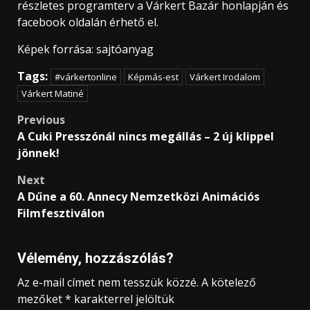
részletes programterv a Várkert Bazár honlapján és
facebook oldalán érhető el.
Képek forrása: sajtóanyag
Tags:
#várkertonline
Képmás-est
Várkert Irodalom
Várkert Matiné
Post
Previous
A Cuki Presszónál nincs megállás – 2 új klippel
navigation
jönnek!
Next
A Dűne a 60. Annecy Nemzetközi Animációs
Filmfesztiválon
Vélemény, hozzászólás?
Az e-mail címet nem tesszük közzé.
A kötelező
mezőket
*
karakterrel jelöltük