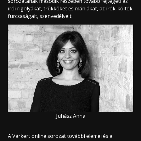
sorozatának második részében tovább fejtegeti az
írói rigolyákat, trükköket és mániákat, az írók-költők
furcsaságait, szenvedélyeit.
Juhász Anna
A Várkert online sorozat további elemei és a