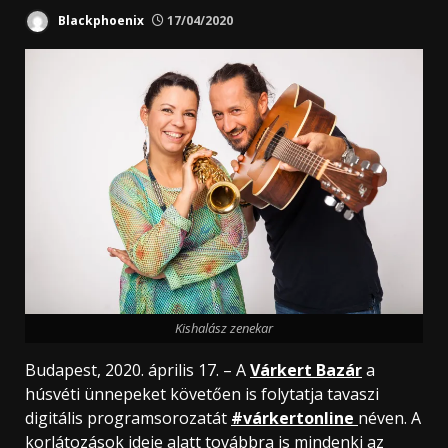
Blackphoenix
17/04/2020
Kishalász zenekar
Budapest, 2020. április 17. – A
Várkert Bazár
a
húsvéti ünnepeket követően is folytatja tavaszi
digitális programsorozatát
#várkertonline
néven. A
korlátozások ideje alatt továbbra is mindenki az