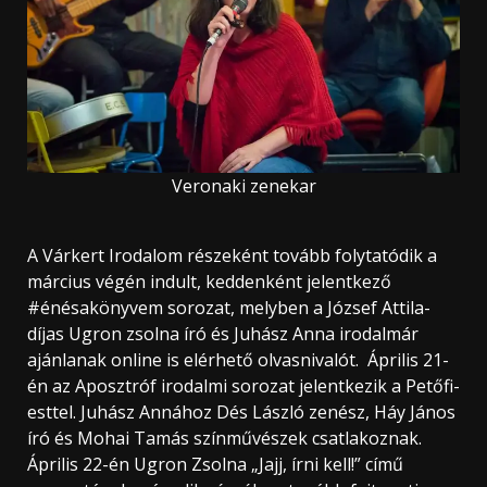
Veronaki zenekar
A Várkert Irodalom részeként tovább folytatódik a
március végén indult, keddenként jelentkező
#énésakönyvem sorozat, melyben a József Attila-
díjas Ugron zsolna író és Juhász Anna irodalmár
ajánlanak online is elérhető olvasnivalót. Április 21-
én az Aposztróf irodalmi sorozat jelentkezik a Petőfi-
esttel. Juhász Annához Dés László zenész, Háy János
író és Mohai Tamás színművészek csatlakoznak.
Április 22-én Ugron Zsolna „Jajj, írni kell!” című