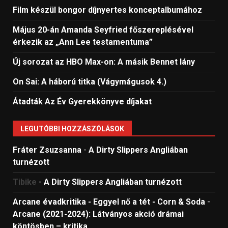
Film készül bongor díjnyertes konceptalbumához
Május 20-án Amanda Seyfried főszereplésével
érkezik az „Ann Lee testamentuma”
Új sorozat az HBO Max-on: A másik Bennet lány
On Sai: A ​háború titka (Vágymágusok 4.)
Átadták Az Év Gyerekkönyve díjakat
LEGUTÓBBI HOZZÁSZÓLÁSOK
Fráter Zsuzsanna
-
A Dirty Slippers Angliában
turnézott
Tibike
-
A Dirty Slippers Angliában turnézott
Arcane évadkritika - Eggyel nő a tét - Corn & Soda
-
Arcane (2021-2024): Látványos akció drámai
köntösben – kritika