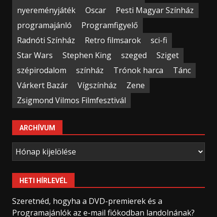
nyereményjáték
Oscar
Pesti Magyar Színház
programajánló
Programfigyelő
Radnóti Színház
Retro filmsarok
sci-fi
Star Wars
Stephen King
szeged
Sziget
szépirodalom
színház
Trónok harca
Tánc
Várkert Bazár
Vígszínház
Zene
Zsigmond Vilmos Filmfesztivál
ARCHÍVUM
Archívum
HETI HÍRLEVÉL
Szeretnéd, hogyha a DVD-premierek és a
Programajánlók az e-mail fiókodban landolnának?