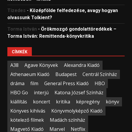
Tizedes
-
Középfölde felfedezése, avagy hogyan
olvassunk Tolkient?
Torma István
-
Örökmozgó gondolattöredékek –
Torma István: Remittenda-könyvkritika
CÍMKÉK
A38
Agave Könyvek
Alexandra Kiadó
Athenaeum Kiadó
Budapest
Centrál Színház
dráma
film
General Press Kiadó
HBO
HBO Go
interjú
Katona József Színház
kiállítás
koncert
kritika
képregény
könyv
Könyves kihívás
Könyvmolyképző Kiadó
kötelező filmek
Madách színház
Magvető Kiadó
Marvel
Netflix