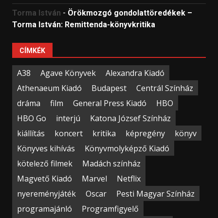
Torma István
-
Örökmozgó gondolattöredékek –
Torma István: Remittenda-könyvkritika
CÍMKÉK
A38
Agave Könyvek
Alexandra Kiadó
Athenaeum Kiadó
Budapest
Centrál Színház
dráma
film
General Press Kiadó
HBO
HBO Go
interjú
Katona József Színház
kiállítás
koncert
kritika
képregény
könyv
Könyves kihívás
Könyvmolyképző Kiadó
kötelező filmek
Madách színház
Magvető Kiadó
Marvel
Netflix
nyereményjáték
Oscar
Pesti Magyar Színház
programajánló
Programfigyelő