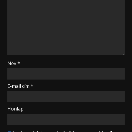
Név
*
E-mail cím
*
Honlap