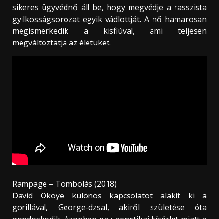
sikeres ügyvédnő áll be, hogy megvédje a rasszista
gyilkosságsorozat egyik vádlottját. A nő hamarosan
megismerkedik a kisfiúval, ami teljesen
megváltoztatja az életüket.
Rampage – Tombolás (2018)
David Okoye különös kapcsolatot alakít ki a
gorillával, George-dzsal, akiről születése óta
gondoskodik. Azonban egy genetikai kísérlet miatt a