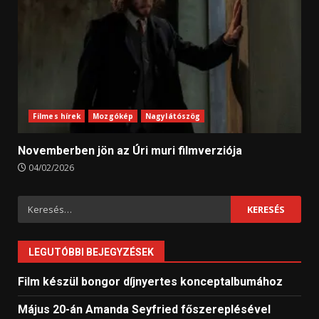
Filmes hírek
Mozgókép
Nagylátószög
Novemberben jön az Úri muri filmverziója
04/02/2026
Keresés:
LEGUTÓBBI BEJEGYZÉSEK
Film készül bongor díjnyertes konceptalbumához
Május 20-án Amanda Seyfried főszereplésével