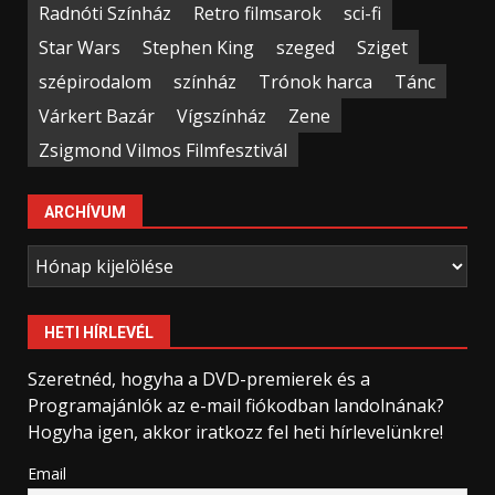
Radnóti Színház
Retro filmsarok
sci-fi
Star Wars
Stephen King
szeged
Sziget
szépirodalom
színház
Trónok harca
Tánc
Várkert Bazár
Vígszínház
Zene
Zsigmond Vilmos Filmfesztivál
ARCHÍVUM
Archívum
HETI HÍRLEVÉL
Szeretnéd, hogyha a DVD-premierek és a
Programajánlók az e-mail fiókodban landolnának?
Hogyha igen, akkor iratkozz fel heti hírlevelünkre!
Email