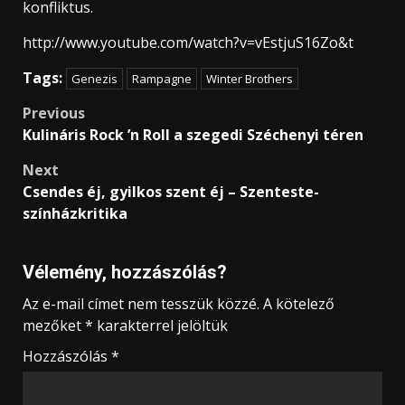
konfliktus.
http://www.youtube.com/watch?v=vEstjuS16Zo&t
Tags:
Genezis
Rampagne
Winter Brothers
Post
Previous
Kulináris Rock ’n Roll a szegedi Széchenyi téren
navigation
Next
Csendes éj, gyilkos szent éj – Szenteste-
színházkritika
Vélemény, hozzászólás?
Az e-mail címet nem tesszük közzé.
A kötelező
mezőket
*
karakterrel jelöltük
Hozzászólás
*