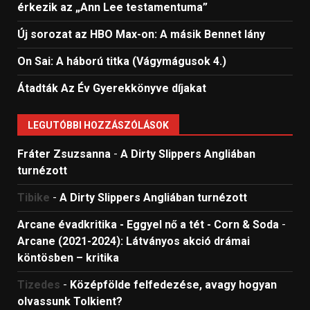
érkezik az „Ann Lee testamentuma”
Új sorozat az HBO Max-on: A másik Bennet lány
On Sai: A ​háború titka (Vágymágusok 4.)
Átadták Az Év Gyerekkönyve díjakat
LEGUTÓBBI HOZZÁSZÓLÁSOK
Fráter Zsuzsanna
-
A Dirty Slippers Angliában
turnézott
Tibike
-
A Dirty Slippers Angliában turnézott
Arcane évadkritika - Eggyel nő a tét - Corn & Soda
-
Arcane (2021-2024): Látványos akció drámai
köntösben – kritika
Tizedes
-
Középfölde felfedezése, avagy hogyan
olvassunk Tolkient?