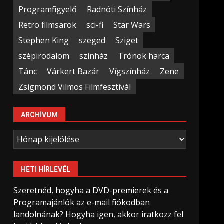
Programfigyelő
Radnóti Színház
Retro filmsarok
sci-fi
Star Wars
Stephen King
szeged
Sziget
szépirodalom
színház
Trónok harca
Tánc
Várkert Bazár
Vígszínház
Zene
Zsigmond Vilmos Filmfesztivál
ARCHÍVUM
Archívum
HETI HÍRLEVÉL
Szeretnéd, hogyha a DVD-premierek és a
Programajánlók az e-mail fiókodban
landolnának? Hogyha igen, akkor iratkozz fel