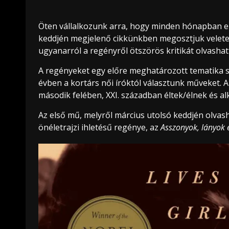
Öten vállalkozunk arra, hogy minden hónapban elo
keddjén megjelenő cikkünkben megosztjuk velete
ugyanarról a regényről ötszörös kritikát olvashat
A regényeket egy előre meghatározott tematika s
évben a kortárs női íróktól választunk műveket. A
második felében, XXI. században éltek/élnek és al
Az első mű, melyről március utolsó keddjén olvash
önéletrajzi ihletésű regénye, az
Asszonyok, lányok 