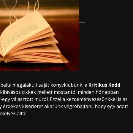
belül megalakult saját könyvklubunk, a
Kritikus Kedd
s kihívásos cikkek mellett mostantól minden hónapban
y-egy választott műről. Ezzel a kezdeményezésünkkel is az
y érdekes kísérletet akarunk végrehajtani, hogy egy adott
élyek által.