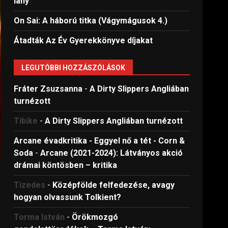
lány
On Sai: A ​háború titka (Vágymágusok 4.)
Átadták Az Év Gyerekkönyve díjakat
LEGUTÓBBI HOZZÁSZÓLÁSOK
Fráter Zsuzsanna
-
A Dirty Slippers Angliában
turnézott
Tibike
-
A Dirty Slippers Angliában turnézott
Arcane évadkritika - Eggyel nő a tét - Corn &
Soda
-
Arcane (2021-2024): Látványos akció
drámai köntösben – kritika
Tizedes
-
Középfölde felfedezése, avagy
hogyan olvassunk Tolkient?
Torma István
-
Örökmozgó