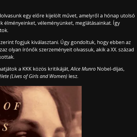
lvasunk egy előre kijelölt művet, amelyről a hónap utolsó
k élményeinket, véleményünket, meglátásainkat. Így
tok.
zerint fogjuk kiválasztani. Úgy gondoltuk, hogy ebben az
zaz olyan írónők szerzeményeit olvassuk, akik a XX. század
kottak.
atjátok a KKK közös kritikáját,
Alice Munro
Nobel-díjas,
élete (Lives of Girls and Women)
lesz.