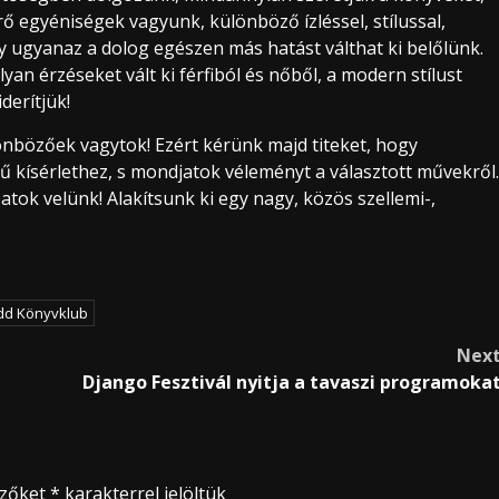
ő egyéniségek vagyunk, különböző ízléssel, stílussal,
 ugyanaz a dolog egészen más hatást válthat ki belőlünk.
 érzéseket vált ki férfiból és nőből, a modern stílust
derítjük!
lönbözőek vagytok! Ezért kérünk majd titeket, hogy
 kísérlethez, s mondjatok véleményt a választott művekről.
tok velünk! Alakítsunk ki egy nagy, közös szellemi-,
edd Könyvklub
Nex
Django Fesztivál nyitja a tavaszi programoka
ezőket
*
karakterrel jelöltük