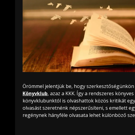
Örömmel jelentjük be, hogy szerkesztőségünkön 
Könyvklub
, azaz a KKK. Így a rendszeres könyve
könyvklubunktól is olvashattok közös kritikát eg
olvasást szeretnénk népszerűsíteni, s emellett eg
regénynek hányféle olvasata lehet különböző szem