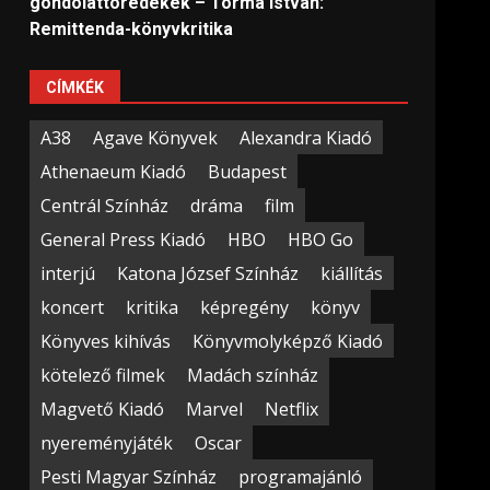
gondolattöredékek – Torma István:
Remittenda-könyvkritika
CÍMKÉK
A38
Agave Könyvek
Alexandra Kiadó
Athenaeum Kiadó
Budapest
Centrál Színház
dráma
film
General Press Kiadó
HBO
HBO Go
interjú
Katona József Színház
kiállítás
koncert
kritika
képregény
könyv
Könyves kihívás
Könyvmolyképző Kiadó
kötelező filmek
Madách színház
Magvető Kiadó
Marvel
Netflix
nyereményjáték
Oscar
Pesti Magyar Színház
programajánló