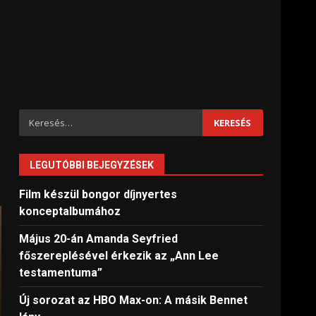
Keresés:
LEGUTÓBBI BEJEGYZÉSEK
Film készül bongor díjnyertes
konceptalbumához
Május 20-án Amanda Seyfried
főszereplésével érkezik az „Ann Lee
testamentuma”
Új sorozat az HBO Max-on: A másik Bennet