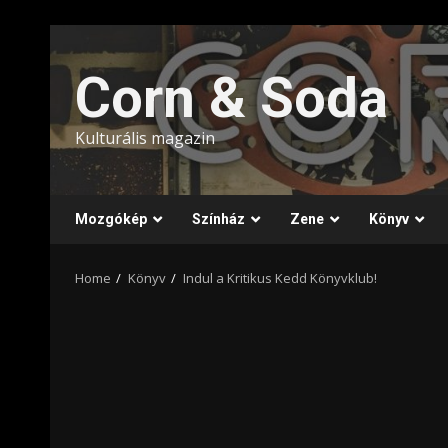
Skip
to
Corn & Soda
content
Kulturális magazin
Mozgókép
Színház
Zene
Könyv
Home
Könyv
Indul a Kritikus Kedd Könyvklub!