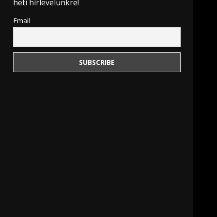
heti hírlevelünkre!
Email