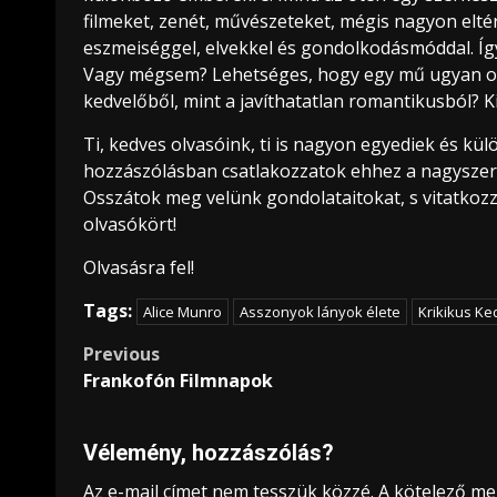
filmeket, zenét, művészeteket, mégis nagyon eltér
eszmeiséggel, elvekkel és gondolkodásmóddal. Így
Vagy mégsem? Lehetséges, hogy egy mű ugyan olyan
kedvelőből, mint a javíthatatlan romantikusból? Ki
Ti, kedves olvasóink, ti is nagyon egyediek és kü
hozzászólásban csatlakozzatok ehhez a nagyszerű
Osszátok meg velünk gondolataitokat, s vitatkozza
olvasókört!
Olvasásra fel!
Tags:
Alice Munro
Asszonyok lányok élete
Krikikus K
Post
Previous
Frankofón Filmnapok
navigation
Vélemény, hozzászólás?
Az e-mail címet nem tesszük közzé.
A kötelező m