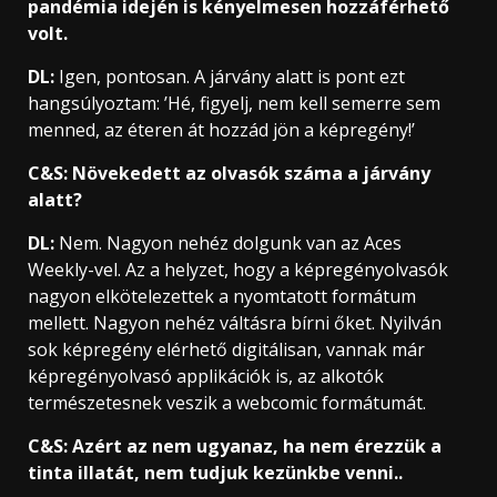
pandémia idején is kényelmesen hozzáférhető
volt.
DL:
Igen, pontosan. A járvány alatt is pont ezt
hangsúlyoztam: ’Hé, figyelj, nem kell semerre sem
menned, az éteren át hozzád jön a képregény!’
C&S: Növekedett az olvasók száma a járvány
alatt?
DL:
Nem. Nagyon nehéz dolgunk van az Aces
Weekly-vel. Az a helyzet, hogy a képregényolvasók
nagyon elkötelezettek a nyomtatott formátum
mellett. Nagyon nehéz váltásra bírni őket. Nyilván
sok képregény elérhető digitálisan, vannak már
képregényolvasó applikációk is, az alkotók
természetesnek veszik a webcomic formátumát.
C&S: Azért az nem ugyanaz, ha nem érezzük a
tinta illatát, nem tudjuk kezünkbe venni..