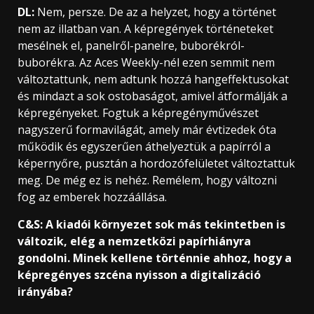
DL:
Nem, persze. De az a helyzet, hogy a történet
nem az illatban van. A képregények történeteket
mesélnek el, panelről-panelre, buborékról-
buborékra. Az Aces Weekly-nél ezen semmit nem
változtattunk, nem adtunk hozzá hangeffektusokat
és mindazt a sok ostobaságot, amivel átformálják a
képregényeket. Fogtuk a képregényművészet
nagyszerű formavilágát, amely már évtizedek óta
működik és egyszerűen áthelyeztük a papírról a
képernyőre, pusztán a hordozófelületet változtattuk
meg. De még ez is nehéz. Remélem, hogy változni
fog az emberek hozzáállása.
C&S: A kiadói környezet sok más tekintetben is
változik, elég a nemzetközi papírhiányra
gondolni. Minek kellene történnie ahhoz, hogy a
képregényes szcéna nyisson a digitalizáció
irányába?