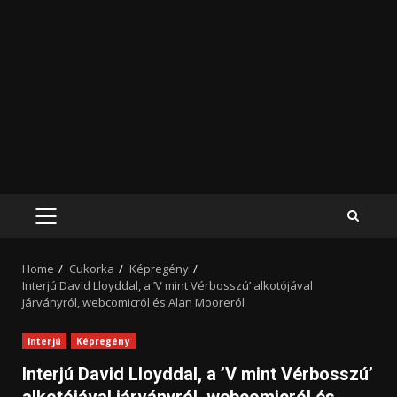
PRIMARY
MENU
Home
Cukorka
Képregény
Interjú David Lloyddal, a ’V mint Vérbosszú’ alkotójával
járványról, webcomicról és Alan Mooreról
Interjú
Képregény
Interjú David Lloyddal, a ’V mint Vérbosszú’