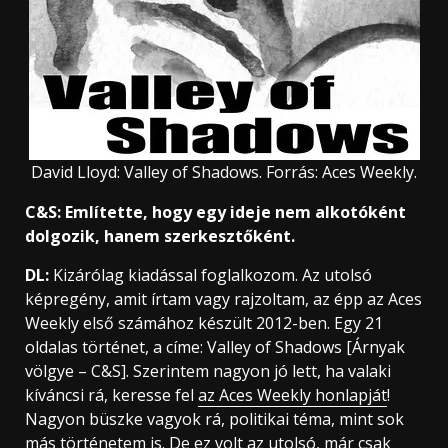
David Lloyd: Valley of Shadows. Forrás: Aces Weekly.
C&S: Említette, hogy egy ideje nem alkotóként
dolgozik, hanem szerkesztőként.
DL:
Kizárólag kiadással foglalkozom. Az utolsó
képregény, amit írtam vagy rajzoltam, az épp az Aces
Weekly első számához készült 2012-ben. Egy 21
oldalas történet, a címe: Valley of Shadows [Árnyak
völgye – C&S]. Szerintem nagyon jó lett, ha valaki
kíváncsi rá, keresse fel
az Aces Weekly honlapját
!
Nagyon büszke vagyok rá, politikai téma, mint sok
más történetem is. De ez volt az utolsó, már csak