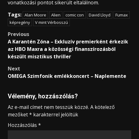
vonatkozási pontot sikerült eltalálnom.
Tags:
Alan Moore
Alien
comic con
David Lloyd
Fumax
képregény
V mint Vérbosszú
Post
Previous
A Karantén Zóna – Exkluzív premierként érkezik
navigation
az HBO Maxra a közösségi finanszírozásból
készült misztikus thriller
Next
OMEGA Szimfonik emlékkoncert – Naplemente
Vélemény, hozzászólás?
Az e-mail címet nem tesszük közzé.
A kötelező
mezőket
*
karakterrel jelöltük
Hozzászólás
*