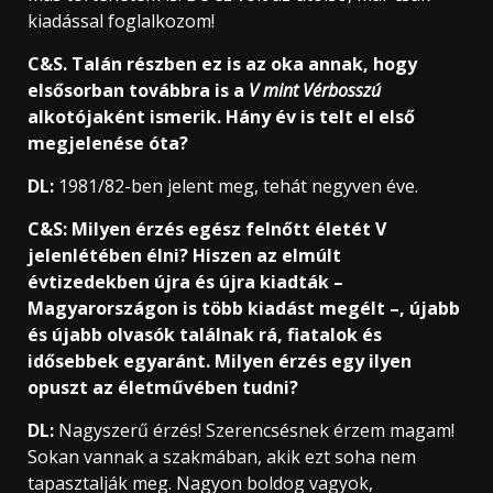
kiadással foglalkozom!
C&S. Talán részben ez is az oka annak, hogy
elsősorban továbbra is a
V mint Vérbosszú
alkotójaként ismerik. Hány év is telt el első
megjelenése óta?
DL:
1981/82-ben jelent meg, tehát negyven éve.
C&S: Milyen érzés egész felnőtt életét V
jelenlétében élni? Hiszen az elmúlt
évtizedekben újra és újra kiadták –
Magyarországon is több kiadást megélt –, újabb
és újabb olvasók találnak rá, fiatalok és
idősebbek egyaránt. Milyen érzés egy ilyen
opuszt az életművében tudni?
DL:
Nagyszerű érzés! Szerencsésnek érzem magam!
Sokan vannak a szakmában, akik ezt soha nem
tapasztalják meg. Nagyon boldog vagyok,