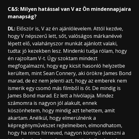
C&S: Milyen hatással van V az Ön mindennapjaira
manapság?
DL:
Először is, V az én ajánlólevelem. Attól kezdve,
hogy V népszerű lett, sőt, valóságos márkanévvé
lépett elő, valahányszor munkát ajánlott valaki,
tudta: jó kezekben lesz. Mindenki tudja rólam, hogy
én rajzoltam V-t. Úgy szoktam mindezt
megfogalmazni, hogy egy kicsit hasonló helyzetbe
kerültem, mint Sean Connery, aki örökre James Bond
marad, de ez nem jelenti azt, hogy az emberek nem
ismerik egy csomó más filmből is őt. De mindig is
James Bond marad. Ez lett a hívólapja. Mindez
számomra is nagyon jól alakult, ennek
köszönhetem, hogy mindig azt tehettem, amit
akartam. Anélkül, hogy elmerülnénk a
képregényművészet rejtelmeiben, elmondhatom,
hogy ha nincs hírneved, nagyon könnyű elveszni a