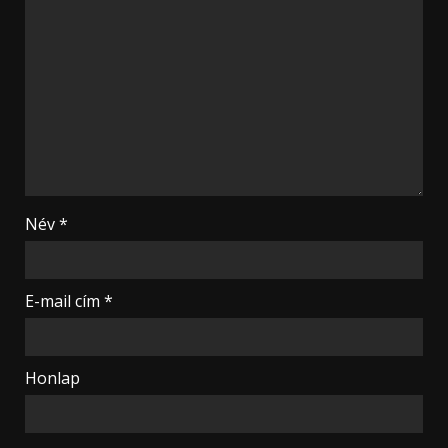
Név
*
E-mail cím
*
Honlap