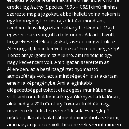
eredetileg
A Lény
[Species, 1995 – C&S] című filmhez
szerezte meg a jogokat, abból kellett volna nekem is
egy képregényt írni és rajzolni. Azt mondtam,
rendben, ki is dolgoztam néhány történetet. Majd
egyszer csak csöngött a telefonom. A kiadó hívott,
hogy elvesztették a jogokat, viszont megvettük az
Alien jogait, lenne kedved hozzá? Erre én: még szép!
Tehát átnyergeltem az Alienre, ami mindig is egy
nagy kedvencem volt. Amit igazán szerettem az
Alien-ben, az a bezártságérzet nyomasztó
atmoszférája volt, ezt a minőségét én is át akartam
emelni a képregénybe. Ami a leginkább
elégedettséggel töltött el az egész munkában az
volt, amikor elküldtem a forgatókönyvet a kiadónak,
akik pedig a 20th Century Fox-nak küldték meg,
mivel erre kötelezte a szerződésük. És meglepő
módon pillanatok alatt átment mindenhol a sztorim,
ami nagyon jó érzés volt, hiszen ezek szerint minden