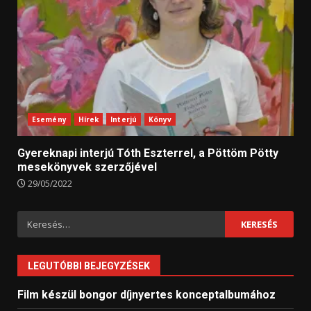
Esemény
Hírek
Interjú
Könyv
Gyereknapi interjú Tóth Eszterrel, a Pöttöm Pötty
mesekönyvek szerzőjével
29/05/2022
Keresés:
LEGUTÓBBI BEJEGYZÉSEK
Film készül bongor díjnyertes konceptalbumához