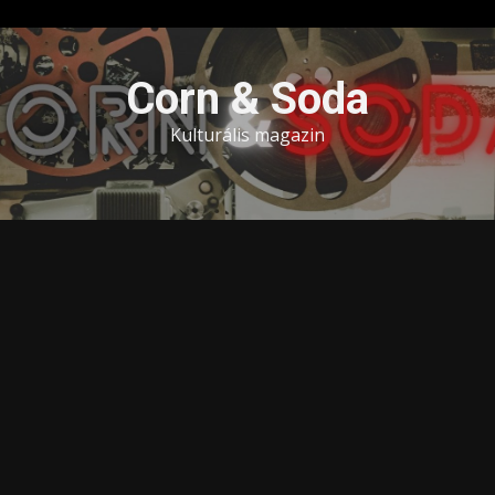
Skip
to
Corn & Soda
content
Kulturális magazin