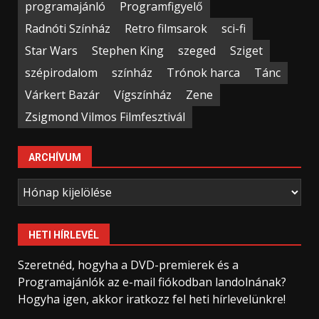
programajánló
Programfigyelő
Radnóti Színház
Retro filmsarok
sci-fi
Star Wars
Stephen King
szeged
Sziget
szépirodalom
színház
Trónok harca
Tánc
Várkert Bazár
Vígszínház
Zene
Zsigmond Vilmos Filmfesztivál
ARCHÍVUM
Archívum
HETI HÍRLEVÉL
Szeretnéd, hogyha a DVD-premierek és a
Programajánlók az e-mail fiókodban landolnának?
Hogyha igen, akkor iratkozz fel heti hírlevelünkre!