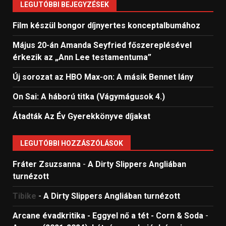
LEGUTÓBBI BEJEGYZÉSEK
Film készül bongor díjnyertes konceptalbumához
Május 20-án Amanda Seyfried főszereplésével
érkezik az „Ann Lee testamentuma”
Új sorozat az HBO Max-on: A másik Bennet lány
On Sai: A ​háború titka (Vágymágusok 4.)
Átadták Az Év Gyerekkönyve díjakat
LEGUTÓBBI HOZZÁSZÓLÁSOK
Fráter Zsuzsanna
-
A Dirty Slippers Angliában
turnézott
Tibike
-
A Dirty Slippers Angliában turnézott
Arcane évadkritika - Eggyel nő a tét - Corn & Soda
-