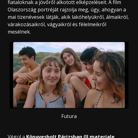
fiataloknak a jövőről alkotott elképzeléseit. A film
Olaszország portréját rajzolja meg, úgy, ahogyan a
mai tizenévesek látják, akik lakóhelyükről, álmaikról,
várakozásaikról, vágyaikról és félelmeikről
mesélnek.
Futura
Végül a
Könyvesbolt Párizsban (Il materiale