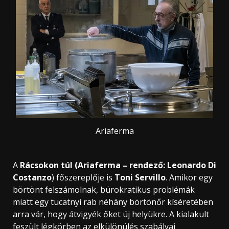
Ariaferma
A
Rácsokon túl
(Ariaferma – rendező: Leonardo Di
Costanzo
) főszereplője is
Toni Servillo
. Amikor egy
börtönt felszámolnak, bürokratikus problémák
miatt egy tucatnyi rab néhány börtönőr kíséretében
arra vár, hogy átvigyék őket új helyükre. A kialakult
feszült légkörben az elkülönülés szabályai