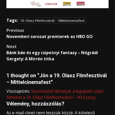
Tags:
19. Olasz Filmfesztivál
Mittelcinemafest
Post
Previous
Novemberi sorozat premierek az HBO GO
navigation
Next
Bánk bán és egy csipetnyi fantasy – Nógrádi
Gergely: A Mirrén titka
1 thought on “
Jön a 19. Olasz Filmfesztivál
– Mittelcinemafest
”
Visszajelzés:
Szombattól láthatjuk a legújabb olasz
filmeket a 19. Olasz Filmfesztiválon – 90.9 Jazzy
Vélemény, hozzászólás?
Az e-mail címet nem tesszük közzé.
A kötelező