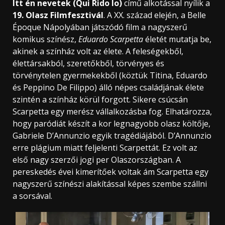
Itt én nevetek (Qui Rido Io)
című alkotással nyílik a
19. Olasz Filmfesztivál
. A XX. század elején, a Belle
Époque Nápolyában játszódó film a nagyszerű
komikus színész,
Eduardo Scarpetta
életét mutatja be,
akinek a színház volt az élete. A feleségekből,
élettársakból, szeretőkből, törvényes és
törvénytelen gyermekekből (köztük Titina, Eduardo
és Peppino De Filippo) álló népes családjának élete
szintén a színház körül forgott. Sikere csúcsán
Scarpetta egy merész vállalkozásba fog. Elhatározza,
hogy paródiát készít a kor legnagyobb olasz költője,
Gabriele D’Annunzio egyik tragédiájából. D’Annunzio
erre plágium miatt feljelenti Scarpettát. Ez volt az
első nagy szerzői jogi per Olaszországban. A
pereskedés évei kimerítőek voltak ám Scarpetta egy
nagyszerű színészi alakítással képes szembe szállni
a sorsával.