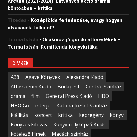
Arcane (2021-2024): Látványos akció drámai
köntösben – kritika
Tizedes
-
Középfölde felfedezése, avagy hogyan
olvassunk Tolkient?
Torma István
-
Örökmozgó gondolattöredékek –
Torma István: Remittenda-könyvkritika
CÍMKÉK
A38
Agave Könyvek
Alexandra Kiadó
Athenaeum Kiadó
Budapest
Centrál Színház
dráma
film
General Press Kiadó
HBO
HBO Go
interjú
Katona József Színház
kiállítás
koncert
kritika
képregény
könyv
Könyves kihívás
Könyvmolyképző Kiadó
kötelező filmek
Madách színház