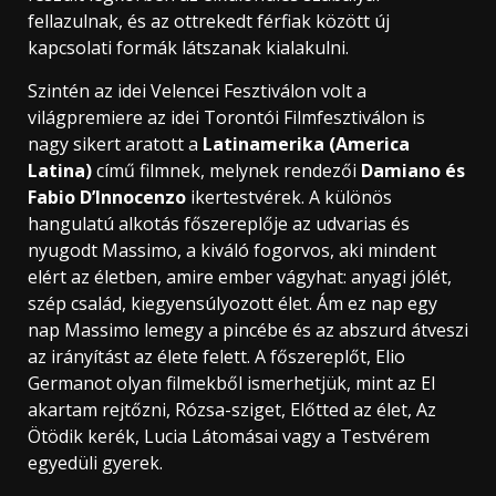
fellazulnak, és az ottrekedt férfiak között új
kapcsolati formák látszanak kialakulni.
Szintén az idei Velencei Fesztiválon volt a
világpremiere az idei Torontói Filmfesztiválon is
nagy sikert aratott a
Latinamerika (America
Latina)
című filmnek, melynek rendezői
Damiano és
Fabio D’Innocenzo
ikertestvérek. A különös
hangulatú alkotás főszereplője az udvarias és
nyugodt Massimo, a kiváló fogorvos, aki mindent
elért az életben, amire ember vágyhat: anyagi jólét,
szép család, kiegyensúlyozott élet. Ám ez nap egy
nap Massimo lemegy a pincébe és az abszurd átveszi
az irányítást az élete felett. A főszereplőt, Elio
Germanot olyan filmekből ismerhetjük, mint az El
akartam rejtőzni, Rózsa-sziget, Előtted az élet, Az
Ötödik kerék, Lucia Látomásai vagy a Testvérem
egyedüli gyerek.