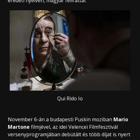
eredeti nyelven, magyar felirattal.
Qui Rido Io
November 6-án a budapesti Puskin moziban
Mario
Martone
filmjével, az idei Velencei Filmfesztivál
versenyprogramjában debütált és több díjat is nyert