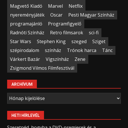
Magvető Kiadó
Marvel
Netflix
nyereményjáték
Oscar
Pesti Magyar Színház
programajánló
Programfigyelő
Radnóti Színház
Retro filmsarok
sci-fi
Star Wars
Stephen King
szeged
Sziget
szépirodalom
színház
Trónok harca
Tánc
Várkert Bazár
Vígszínház
Zene
Zsigmond Vilmos Filmfesztivál
ARCHÍVUM
Archívum
HETI HÍRLEVÉL
Szeretnéd, hogyha a DVD-premierek és a